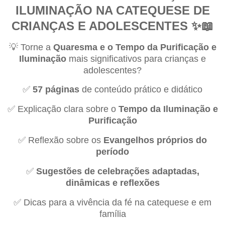
ILUMINAÇÃO NA CATEQUESE DE
CRIANÇAS E ADOLESCENTES
✨📖
💡
Torne a
Quaresma e o Tempo da Purificação e
Iluminação
mais significativos para crianças e
adolescentes?
✅
57 páginas
de conteúdo prático e didático
✅
Explica
çã
o clara sobre o
Tempo da Iluminação e
Purificação
✅
Reflex
ã
o sobre os
Evangelhos próprios do
período
✅
Sugestões de celebrações adaptadas,
dinâmicas e reflexões
✅
Dicas para a viv
ê
ncia da f
é
na catequese e em
fam
í
lia