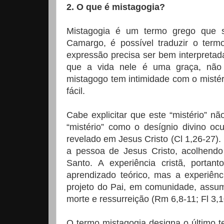
2. O que é mistagogia?
Mistagogia é um termo grego que si
Camargo, é possível traduzir o termo
expressão precisa ser bem interpreta
que a vida nele é uma graça, não
mistagogo tem intimidade com o mistér
fácil.
Cabe explicitar que este “mistério” n
“mistério” como o desígnio divino oc
revelado em Jesus Cristo (Cl 1,26-27).
a pessoa de Jesus Cristo, acolhendo 
Santo. A experiência cristã, porta
aprendizado teórico, mas a experiênc
projeto do Pai, em comunidade, assum
morte e ressurreição (Rm 6,8-11; Fl 3,1
O termo mistagogia designa o último 