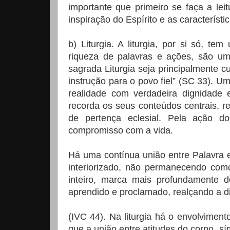
importante que primeiro se faça a lei
inspiração do Espírito e as característi
b) Liturgia. A liturgia, por si só, 
riqueza de palavras e ações, são u
sagrada Liturgia seja principalmente 
instrução para o povo fiel” (SC 33). 
realidade com verdadeira dignidade e
recorda os seus conteúdos centrais, re
de pertença eclesial. Pela ação do
compromisso com a vida.
Há uma contínua união entre Palavra 
interiorizado, não permanecendo como
inteiro, marca mais profundamente d
aprendido e proclamado, realçando a 
(IVC 44). Na liturgia há o envolviment
que a união entre atitudes do corpo, s