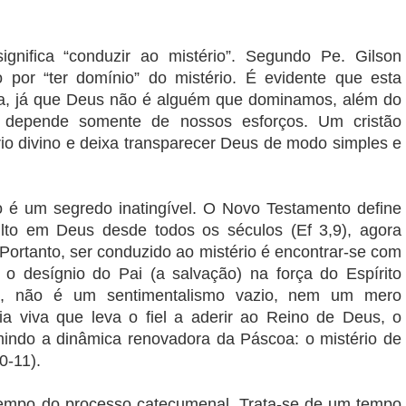
gnifica “conduzir ao mistério”. Segundo Pe. Gilson
 por “ter domínio” do mistério. É evidente que esta
da, já que Deus não é alguém que dominamos, além do
 depende somente de nossos esforços. Um cristão
io divino e deixa transparecer Deus de modo simples e
ão é um segredo inatingível. O Novo Testamento define
ulto em Deus desde todos os séculos (Ef 3,9), agora
 Portanto, ser conduzido ao mistério é encontrar-se com
o desígnio do Pai (a salvação) na força do Espírito
nto, não é um sentimentalismo vazio, nem um mero
ia viva que leva o fiel a aderir ao Reino de Deus, o
indo a dinâmica renovadora da Páscoa: o mistério de
0-11).
tempo do processo catecumenal. Trata-se de um tempo