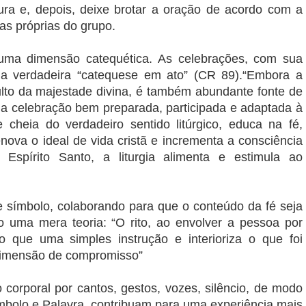
tura e, depois, deixe brotar a oração de acordo com a
cas próprias do grupo.
tem uma dimensão catequética. As celebrações, com sua
ma verdadeira “catequese em ato” (CR 89).“Embora a
culto da majestade divina, é também abundante fonte de
Uma celebração bem preparada, participada e adaptada à
 cheia do verdadeiro sentido litúrgico, educa na fé,
nova o ideal de vida cristã e incrementa a consciência
 Espírito Santo, a liturgia alimenta e estimula ao
e símbolo, colaborando para que o conteúdo da fé seja
 uma mera teoria: “O rito, ao envolver a pessoa por
o que uma simples instrução e interioriza o que foi
dimensão de compromisso”
o corporal por cantos, gestos, vozes, silêncio, de modo
ímbolo e Palavra, contribuam para uma experiência mais