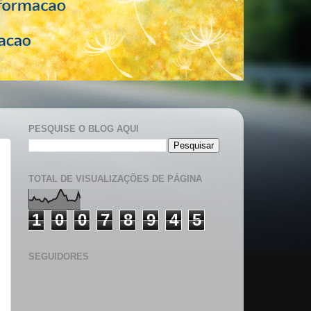
PESQUISE O BLOG AQUI
TOTAL DE VISUALIZAÇÕES DE PÁGINA
1
0
0
7
8
9
4
5
SEGUIDORES