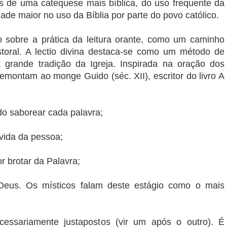
os de uma catequese mais bíblica, do uso frequente da
ade maior no uso da Bíblia por parte do povo católico.
o sobre a prática da leitura orante, como um caminho
storal. A lectio divina destaca-se como um método de
 grande tradição da Igreja. Inspirada na oração dos
montam ao monge Guido (séc. XII), escritor do livro A
ndo saborear cada palavra;
 vida da pessoa;
or brotar da Palavra;
 Deus. Os místicos falam deste estágio como o mais
essariamente justapostos (vir um após o outro). É