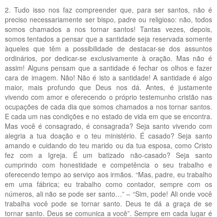
2. Tudo isso nos faz compreender que, para ser santos, não é
preciso necessariamente ser bispo, padre ou religioso: não, todos
somos chamados a nos tornar santos! Tantas vezes, depois,
somos tentados a pensar que a santidade seja reservada somente
àqueles que têm a possibilidade de destacar-se dos assuntos
ordinários, por dedicar-se exclusivamente à oração. Mas não é
assim! Alguns pensam que a santidade é fechar os olhos e fazer
cara de imagem. Não! Não é isto a santidade! A santidade é algo
maior, mais profundo que Deus nos dá. Antes, é justamente
vivendo com amor e oferecendo o próprio testemunho cristão nas
ocupações de cada dia que somos chamados a nos tornar santos.
E cada um nas condições e no estado de vida em que se encontra.
Mas você é consagrado, é consagrada? Seja santo vivendo com
alegria a tua doação e o teu ministério. É casado? Seja santo
amando e cuidando do teu marido ou da tua esposa, como Cristo
fez com a Igreja. É um batizado não-casado? Seja santo
cumprindo com honestidade e competência o seu trabalho e
oferecendo tempo ao serviço aos irmãos. “Mas, padre, eu trabalho
em uma fábrica; eu trabalho como contador, sempre com os
números, ali não se pode ser santo…” – “Sim, pode! Ali onde você
trabalha você pode se tornar santo. Deus te dá a graça de se
tornar santo. Deus se comunica a você”. Sempre em cada lugar é