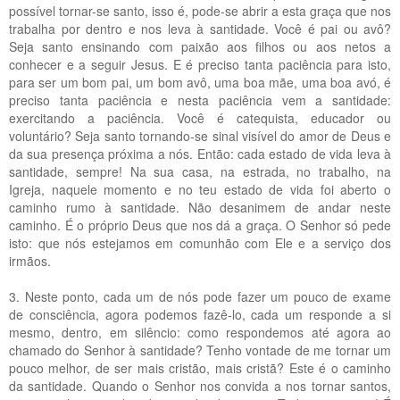
possível tornar-se santo, isso é, pode-se abrir a esta graça que nos
trabalha por dentro e nos leva à santidade. Você é pai ou avô?
Seja santo ensinando com paixão aos filhos ou aos netos a
conhecer e a seguir Jesus. E é preciso tanta paciência para isto,
para ser um bom pai, um bom avô, uma boa mãe, uma boa avó, é
preciso tanta paciência e nesta paciência vem a santidade:
exercitando a paciência. Você é catequista, educador ou
voluntário? Seja santo tornando-se sinal visível do amor de Deus e
da sua presença próxima a nós. Então: cada estado de vida leva à
santidade, sempre! Na sua casa, na estrada, no trabalho, na
Igreja, naquele momento e no teu estado de vida foi aberto o
caminho rumo à santidade. Não desanimem de andar neste
caminho. É o próprio Deus que nos dá a graça. O Senhor só pede
isto: que nós estejamos em comunhão com Ele e a serviço dos
irmãos.
3. Neste ponto, cada um de nós pode fazer um pouco de exame
de consciência, agora podemos fazê-lo, cada um responde a si
mesmo, dentro, em silêncio: como respondemos até agora ao
chamado do Senhor à santidade? Tenho vontade de me tornar um
pouco melhor, de ser mais cristão, mais cristã? Este é o caminho
da santidade. Quando o Senhor nos convida a nos tornar santos,