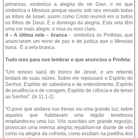
primeiras, simboliza a alegria do rei Davi, o rei que
simboliza o Messias porque reuniu sob seu reinado todas
as tribos de Israel, assim como Cristo reunirá em si todos
os filhos de Deus. É o domingo da alegria. Esta vela têm
uma cor mais alegre, o rosa ou roxo claro.
4 – A última vela – branca -
simboliza os Profetas, que
anunciaram um reino de paz e de justiça que o Messias
traria. É a vela branca.
Tudo isso para nos lembrar o que anunciou o Profeta:
“Um renovo sairá do tronco de Jessé, e um rebento
brotará de suas raízes. Sobre ele repousará o Espírito do
Senhor, Espírito de sabedoria e de entendimento, Espírito
de prudência e de coragem, Espírito de ciência e de temor
ao Senhor”. (Is 11,1-2)
“O povo que andava nas trevas viu uma grande luz; sobre
aqueles que habitavam uma região tenebrosa
resplandeceu uma luz. Vós suscitais um grande regozijo,
provocais uma imensa alegria; rejubilam-se diante de vós
como na alegria da colheita, como exultam na partilha dos