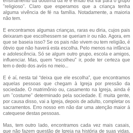
ensinamento da doutrina da fé e então ela vai para o grupo
"religioso". Claro que esperamos que a criança tenha
alguma vivência de fé na família. Notadamente, a maioria
não tem.
E encontramos algumas crianças, raras eu diria, cujos pais
deixaram que escolhessem se queriam ir ou não. Agora, em
que se baseia isso? Se os pais não vivem ou tem religião, é
óbvio que não haverá esta escolha. Pelo menos na infância
e adolescência. Só se algum outro grupo, escola e amigos,
influenciar. Mas, quem “escolheu” ir, pode ter certeza que
tem o dedo dos avós no meio...
E é aí, nesta tal “deixa que ele escolha”, que encontramos
aquelas pessoas que chegam à Igreja por pressão da
sociedade. O matrimônio ou, casamento na Igreja, ainda é
um "costume" determinado pela sociedade. E muita gente,
por causa disso, vai a Igreja, depois de adulto, completar os
sacramentos. Erro nosso em não dar uma atenção maior á
catequese destas pessoas.
Mas, tem outro lado, encontramos cada vez mais casais,
que não fazem questão de Igreja na história de suas vidas.