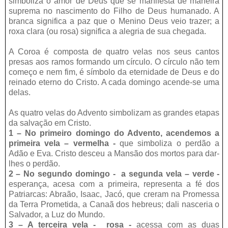
simboliza o amor de Deus que se manifesta de maneira
suprema no nascimento do Filho de Deus humanado. A
branca significa a paz que o Menino Deus veio trazer; a
roxa clara (ou rosa) significa a alegria de sua chegada.
A Coroa é composta de quatro velas nos seus cantos
presas aos ramos formando um círculo. O círculo não tem
começo e nem fim, é símbolo da eternidade de Deus e do
reinado eterno do Cristo. A cada domingo acende-se uma
delas.
As quatro velas do Advento simbolizam as grandes etapas
da salvação em Cristo.
1 – No primeiro domingo do Advento, acendemos a
primeira vela – vermelha -
que simboliza o perdão a
Adão e Eva. Cristo desceu a Mansão dos mortos para dar-
lhes o perdão.
2 – No segundo domingo - a segunda vela – verde -
esperança,
acesa com a primeira, representa a fé dos
Patriarcas: Abraão, Isaac, Jacó, que creram na Promessa
da Terra Prometida, a Canaã dos hebreus; dali nasceria o
Salvador, a Luz do Mundo.
3 – A terceira vela - rosa -
acessa com as duas