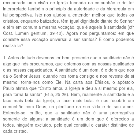
recuperado uma visão de Igreja fundada na comunhão e de ter
interpretado também o princípio da autoridade e da hierarquia em
tal perspectiva. Isto nos ajudou a entender melhor que todos os
cristãos, enquanto batizados, têm igual dignidade diante do Senhor
e têm em comum a mesma vocação, que é aquela à santidade (cfr
Cost. Lumen gentium, 39-42). Agora nos perguntamos: em que
consiste essa vocação universal a ser santos? E como podemos
realizá-la?
1. Antes de tudo devemos ter bem presente que a santidade não é
algo que nós procuramos, que obtemos com as nossas qualidades
e as nossas capacidades. A santidade é um dom, é o dom que nos
dá o Senhor Jesus, quando nos toma consigo e nos reveste de si
mesmo, torna-nos como Ele. Na carta aos Efésios, o apóstolo
Paulo afirma que “Cristo amou a Igreja e deu a si mesmo por ela,
para torná-la santa” (Ef 5, 25-26). Bem, realmente a santidade é a
face mais bela da Igreja, a face mais bela: é nos recobrir em
comunhão com Deus, na plenitude da sua vida e do seu amor.
Entende-se, então, que a santidade não é uma prerrogativa
somente de alguns: a santidade é um dom que é oferecido a
todos, ninguém excluído, pelo qual constitui o caráter distintivo de
cada cristão.