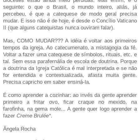
dioceses estão ainda meio perdidas. Mas enfim, é o
seguinte: o que o Brasil, o mundo inteiro, aliás, já
percebeu, é que a catequese de modo geral precisa
mudar. E isso não é de hoje, é desde o Concílio Vaticano
II (que alguns catequistas nunca ouviram falar).
Mas, COMO MUDAR??? A idéia é voltar aos primeiros
tempos da igreja. Ao catecumenato, a mistagogia da fé.
Voltar a fazer uma catequese de símbolos, rituais, etc. e
tal. Sem essa parafernália de escola de doutrina. Porque
a doutrina da Igreja Católica é mal interpretada e se não
for entendida e contextualizada, afasta muita gente.
Precisa capricho em saber ensiná-la.
É como aprender a cozinhar: ao invés da gente aprender
primeiro a fritar ovo, ficar craque no mexido, na
farofinha, na gema mole... A gente quer logo aprender a
fazer
Creme Brulée*.
Ângela Rocha