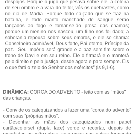
despojos. Porque o jugo que pesava sobre ele, a coleira
de seu ombro e a vara do feitor, vós os quebrastes, como
no dia de Madiã. Porque todo calçado que se traz na
batalha, e todo manto manchado de sangue serão
lançados ao fogo e tornar-se-ão presa das chamas;
porque um menino nos nasceu, um filho nos foi dado; a
soberania repousa sobre seus ombros, e ele se chama:
Conselheiro admirável, Deus forte, Pai eterno, Príncipe da
paz. Seu império será grande e a paz sem fim sobre o
trono de Davi e em seu reino. Ele o firmará e o manterá
pelo direito e pela justiça, desde agora e para sempre. Eis
o que fará o zelo do Senhor dos exércitos” (Is 9,1-6).
DINÂMICA:
COROA DO ADVENTO - feito com as "mãos"
das crianças.
- Convide os catequizandos a fazer uma “coroa do advento”
com suas “próprias mãos”.
- Desenhar as mãos dos catequizados num papel
cartão/colorset (dupla face) verde e recortar, depois de
recortadas as mãozinhas, cole umas nas outras formando