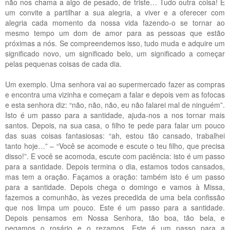
não nos chama a algo de pesado, de triste… Tudo outra coisa! É
um convite a partilhar a sua alegria, a viver e a oferecer com
alegria cada momento da nossa vida fazendo-o se tornar ao
mesmo tempo um dom de amor para as pessoas que estão
próximas a nós. Se compreendemos isso, tudo muda e adquire um
significado novo, um significado belo, um significado a começar
pelas pequenas coisas de cada dia.
Um exemplo. Uma senhora vai ao supermercado fazer as compras
e encontra uma vizinha e começam a falar e depois vem as fofocas
e esta senhora diz: “não, não, não, eu não falarei mal de ninguém”.
Isto é um passo para a santidade, ajuda-nos a nos tornar mais
santos. Depois, na sua casa, o filho te pede para falar um pouco
das suas coisas fantasiosas: “ah, estou tão cansado, trabalhei
tanto hoje…” – “Você se acomode e escute o teu filho, que precisa
disso!”. E você se acomoda, escute com paciência: isto é um passo
para a santidade. Depois termina o dia, estamos todos cansados,
mas tem a oração. Façamos a oração: também isto é um passo
para a santidade. Depois chega o domingo e vamos à Missa,
fazemos a comunhão, às vezes precedida de uma bela confissão
que nos limpa um pouco. Este é um passo para a santidade.
Depois pensamos em Nossa Senhora, tão boa, tão bela, e
pegamos o rosário e o rezamos. Este é um passo para a