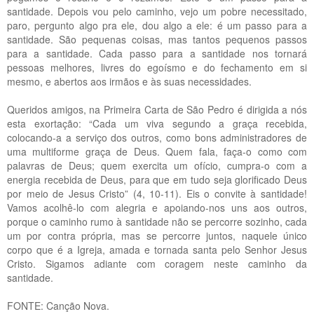
santidade. Depois vou pelo caminho, vejo um pobre necessitado,
paro, pergunto algo pra ele, dou algo a ele: é um passo para a
santidade. São pequenas coisas, mas tantos pequenos passos
para a santidade. Cada passo para a santidade nos tornará
pessoas melhores, livres do egoísmo e do fechamento em si
mesmo, e abertos aos irmãos e às suas necessidades.
Queridos amigos, na Primeira Carta de São Pedro é dirigida a nós
esta exortação: “Cada um viva segundo a graça recebida,
colocando-a a serviço dos outros, como bons administradores de
uma multiforme graça de Deus. Quem fala, faça-o como com
palavras de Deus; quem exercita um ofício, cumpra-o com a
energia recebida de Deus, para que em tudo seja glorificado Deus
por meio de Jesus Cristo” (4, 10-11). Eis o convite à santidade!
Vamos acolhê-lo com alegria e apoiando-nos uns aos outros,
porque o caminho rumo à santidade não se percorre sozinho, cada
um por contra própria, mas se percorre juntos, naquele único
corpo que é a Igreja, amada e tornada santa pelo Senhor Jesus
Cristo. Sigamos adiante com coragem neste caminho da
santidade.
FONTE: Canção Nova.