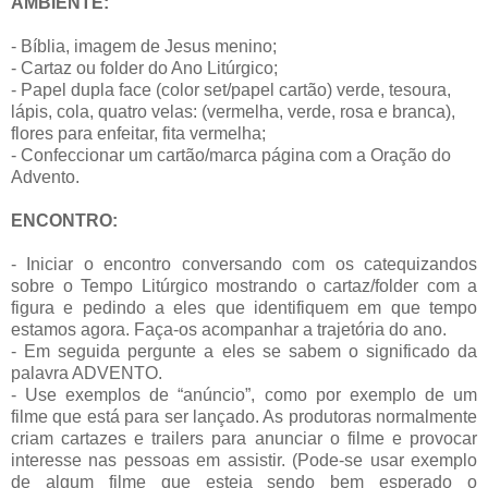
AMBIENTE:
- Bíblia, imagem de Jesus menino;
- Cartaz ou folder do Ano Litúrgico;
- Papel dupla face (color set/papel cartão) verde, tesoura,
lápis, cola, quatro velas: (vermelha, verde, rosa e branca),
flores para enfeitar, fita vermelha;
- Confeccionar um cartão/marca página com a Oração do
Advento.
ENCONTRO:
- Iniciar o encontro conversando com os catequizandos
sobre o Tempo Litúrgico mostrando o cartaz/folder com a
figura e pedindo a eles que identifiquem em que tempo
estamos agora. Faça-os acompanhar a trajetória do ano.
- Em seguida pergunte a eles se sabem o significado da
palavra ADVENTO.
- Use exemplos de “anúncio”, como por exemplo de um
filme que está para ser lançado. As produtoras normalmente
criam cartazes e trailers para anunciar o filme e provocar
interesse nas pessoas em assistir. (Pode-se usar exemplo
de algum filme que esteja sendo bem esperado o