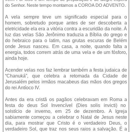
do Senhor. Neste tempo montamos a COROA DO ADVENTO.
A vela sempre teve um significado especial para o
homem, sobretudo porque antes de ser descoberta a
eletricidade ela era a vitória contra a escuridão da noite. À
luz das velas São Jerônimo traduzia a Bíblia do grego e
do hebraico para o latim, nas grutas escuras de Belém
onde Jesus nasceu. Em casa, a noite, quando falta a
energia, todos correm atrás de uma vela e de um fósforo,
ainda hoje.
Acender velas nos faz lembrar também a festa judaica de
“Chanuká”, que celebra a retomada da Cidade de
Jerusalém pelos irmãos macabeus das mãos dos gregos
do rei Antíoco IV.
Antes da era cristã os pagãos celebravam em Roma a
festa do deus Sol Invencível (Dies solis invicti) no
solstício de inverno, em 25 de dezembro. A Igreja
sabiamente começou a celebrar o Natal de Jesus neste
dia, para mostrar que Cristo é o verdadeiro Deus, o
verdadeiro Sol, que traz nos seus raios a salvação. É a