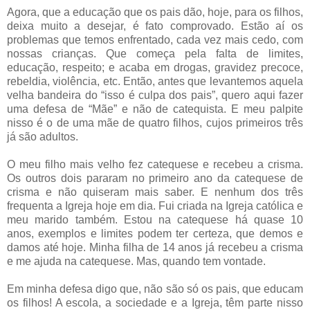
Agora, que a educação que os pais dão, hoje, para os filhos,
deixa muito a desejar, é fato comprovado. Estão aí os
problemas que temos enfrentado, cada vez mais cedo, com
nossas crianças. Que começa pela falta de limites,
educação, respeito; e acaba em drogas, gravidez precoce,
rebeldia, violência, etc. Então, antes que levantemos aquela
velha bandeira do “isso é culpa dos pais”, quero aqui fazer
uma defesa de “Mãe” e não de catequista. E meu palpite
nisso é o de uma mãe de quatro filhos, cujos primeiros três
já são adultos.
O meu filho mais velho fez catequese e recebeu a crisma.
Os outros dois pararam no primeiro ano da catequese de
crisma e não quiseram mais saber. E nenhum dos três
frequenta a Igreja hoje em dia. Fui criada na Igreja católica e
meu marido também. Estou na catequese há quase 10
anos, exemplos e limites podem ter certeza, que demos e
damos até hoje. Minha filha de 14 anos já recebeu a crisma
e me ajuda na catequese. Mas, quando tem vontade.
Em minha defesa digo que, não são só os pais, que educam
os filhos! A escola, a sociedade e a Igreja, têm parte nisso