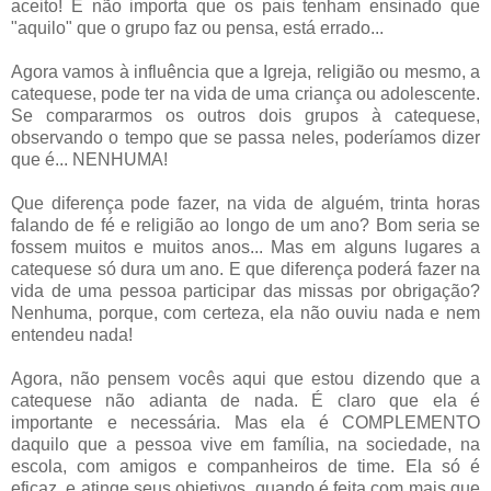
aceito! E não importa que os pais tenham ensinado que
"aquilo" que o grupo faz ou pensa, está errado...
Agora vamos à influência que a Igreja, religião ou mesmo, a
catequese, pode ter na vida de uma criança ou adolescente.
Se compararmos os outros dois grupos à catequese,
observando o tempo que se passa neles, poderíamos dizer
que é... NENHUMA!
Que diferença pode fazer, na vida de alguém, trinta horas
falando de fé e religião ao longo de um ano? Bom seria se
fossem muitos e muitos anos... Mas em alguns lugares a
catequese só dura um ano. E que diferença poderá fazer na
vida de uma pessoa participar das missas por obrigação?
Nenhuma, porque, com certeza, ela não ouviu nada e nem
entendeu nada!
Agora, não pensem vocês aqui que estou dizendo que a
catequese não adianta de nada. É claro que ela é
importante e necessária. Mas ela é COMPLEMENTO
daquilo que a pessoa vive em família, na sociedade, na
escola, com amigos e companheiros de time. Ela só é
eficaz, e atinge seus objetivos, quando é feita com mais que