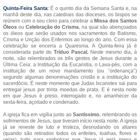
Quinta-Feira Santa
:
É o quinto dia da Semana Santa e, na
manhã deste dia, nas catedrais das dioceses, os bispos se
reúnem com o seu clero para celebrar a
Missa dos Santos
Óleos
ou
Celebração do Crisma
, na qual são abençoados
os óleos que serão usados nos sacramentos do Batismo,
Crisma e Unção dos Enfermos ao longo do ano. Com essa
celebração se encerra a Quaresma. A Quinta-feira já é
considerada parte do
Tríduo Pascal.
Neste mesmo dia, à
noite, são relembrados os três gestos de Jesus durante a
Última Ceia: a Instituição da Eucaristia, o Lava-pés, com a
instituição de um novo mandamento (ou "ordenança")
segundo algumas denominações cristãs e a instituição do
sacerdócio. É neste momento que Judas Iscariotes sai para
entregar jesus por trinta moedas de prata. E é nesta noite
em que Jesus é preso, interrogado e, no amanhecer da
sexta-feira, açoitado e condenado.
A igreja fica em vigília junto ao
Santíssimo
, relembrando os
sofrimentos de Jesus, que tiveram início nesta noite. A igreja
já se reveste de luto e tristeza, desnudando os altares
(quando são retirados todos os enfeites, toalhas, flores e
velas), tudo para simbolizar que Jesus já está preso e