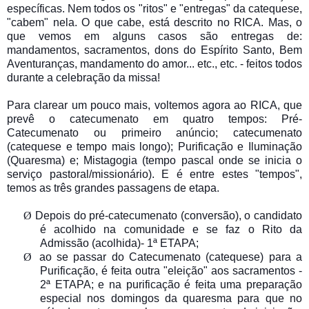
específicas. Nem todos os "ritos" e "entregas" da catequese,
"cabem" nela. O que cabe, está descrito no RICA. Mas, o
que vemos em alguns casos são entregas de:
mandamentos, sacramentos, dons do Espírito Santo, Bem
Aventuranças, mandamento do amor... etc., etc. - feitos todos
durante a celebração da missa!
Para clarear um pouco mais, voltemos agora ao RICA, que
prevê o catecumenato em quatro tempos: Pré-
Catecumenato ou primeiro anúncio; catecumenato
(catequese e tempo mais longo); Purificação e Iluminação
(Quaresma) e; Mistagogia (tempo pascal onde se inicia o
serviço pastoral/missionário). E é entre estes "tempos",
temos as três grandes passagens de etapa.
Ø
Depois do pré-catecumenato (conversão), o candidato
é acolhido na comunidade e se faz o Rito da
Admissão (acolhida)- 1ª ETAPA;
Ø
ao se passar do Catecumenato (catequese) para a
Purificação, é feita outra "eleição" aos sacramentos -
2ª ETAPA; e na purificação é feita uma preparação
especial nos domingos da quaresma para que no