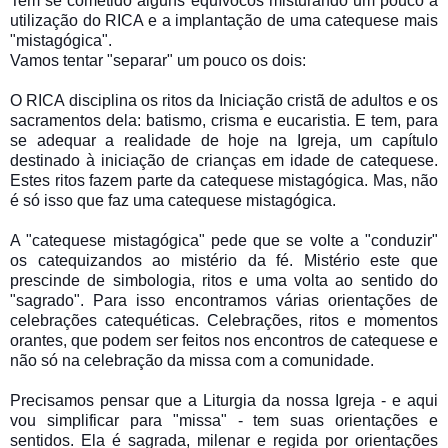
Tem se cometido alguns equívocos misturando um pouco a
utilização do RICA e a implantação de uma catequese mais
"mistagógica".
Vamos tentar "separar" um pouco os dois:
O RICA disciplina os ritos da Iniciação cristã de adultos e os
sacramentos dela: batismo, crisma e eucaristia. E tem, para
se adequar a realidade de hoje na Igreja, um capítulo
destinado à iniciação de crianças em idade de catequese.
Estes ritos fazem parte da catequese mistagógica. Mas, não
é só isso que faz uma catequese mistagógica.
A "catequese mistagógica" pede que se volte a "conduzir"
os catequizandos ao mistério da fé. Mistério este que
prescinde de simbologia, ritos e uma volta ao sentido do
"sagrado". Para isso encontramos várias orientações de
celebrações catequéticas. Celebrações, ritos e momentos
orantes, que podem ser feitos nos encontros de catequese e
não só na celebração da missa com a comunidade.
Precisamos pensar que a Liturgia da nossa Igreja - e aqui
vou simplificar para "missa" - tem suas orientações e
sentidos. Ela é sagrada, milenar e regida por orientações