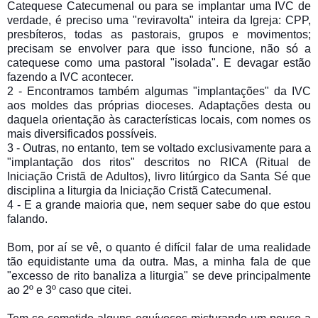
Catequese Catecumenal ou para se implantar uma IVC de
verdade, é preciso uma "reviravolta" inteira da Igreja: CPP,
presbíteros, todas as pastorais, grupos e movimentos;
precisam se envolver para que isso funcione, não só a
catequese como uma pastoral "isolada". E devagar estão
fazendo a IVC acontecer.
2 - Encontramos também algumas "implantações" da IVC
aos moldes das próprias dioceses. Adaptações desta ou
daquela orientação às características locais, com nomes os
mais diversificados possíveis.
3 - Outras, no entanto, tem se voltado exclusivamente para a
"implantação dos ritos" descritos no RICA (Ritual de
Iniciação Cristã de Adultos), livro litúrgico da Santa Sé que
disciplina a liturgia da Iniciação Cristã Catecumenal.
4 - E a grande maioria que, nem sequer sabe do que estou
falando.
Bom, por aí se vê, o quanto é difícil falar de uma realidade
tão equidistante uma da outra. Mas, a minha fala de que
"excesso de rito banaliza a liturgia" se deve principalmente
ao 2º e 3º caso que citei.