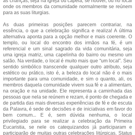
as crianças, seja na igreja ou capela, se houver, ou no local
onde os membros da comunidade normalmente se reúnem
para as suas liturgias.
As duas primeiras posições parecem contrariar, na
essência, o que a celebração significa e realiza! A última
alternativa aponta para a opção melhor e mais coerente. O
templo, ou local do encontro dos irmãos na fé, é um
referencial e um sinal sagrado da vida comunitária, seja
uma igreja matriz, uma capelinha do bairro ou mesmo um
salão. Na verdade, o local é muito mais que “um local”. Seu
sentido simbólico transcende qualquer outro atributo, seja
estético ou prático, isto é, a beleza do local não é o mais
importante para uma comunidade, e sim o quanto, ali, os
membros daquela comunidade vivem sua fé e a alimentam,
na oração e na unidade. Ele representa a caminhada das
pessoas que nela se reúnem e rezam, é ponto de chegada e
de partida das mais diversas experiências de fé e de escuta
da Palavra, é sede de decisões e de iniciativas em favor do
bem comum... E é, sem dúvida nenhuma, o local
privilegiado para se realizar a celebração da Primeira
Eucaristia, se nele os catequizandos já participaram e
participarão de muitas outras celebrações litúrgicas. Status