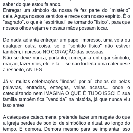
saber do que estou falando.
Entregar um símbolo da nossa fé faz parte do "mistério"
dela. Aguça nossos sentidos e mexe com nosso espírito. É o
"sagrado", o que é "espiritual" se tornando "físico", para que
nossos olhos vejam e nossas mãos possam tocar.
De nada adianta entregar um papel impresso, uma vela ou
qualquer outra coisa, se o "sentido físico" não estiver
também, impresso NO CORAÇÃO das pessoas.
Não se deve nunca, portanto, começar a entregar símbolo,
oração, fazer ritos, etc. e tal... se não foi feita uma catequese
a respeito, ANTES.
Já vi muitas celebrações "lindas" por aí, cheias de belas
palavras, entradas, entregas, velas acesas... onde o
catequizando nem IMAGINA O QUE É TUDO ISSO! E sua
família também fica "vendida" na história, já que nunca viu
isso antes.
A catequese catecumenal pretende fazer um resgate do que
a Igreja perdeu de bonito, de simbólico e ritual, ao longo do
tempo. E demora. Demora mesmo para se implantar isso