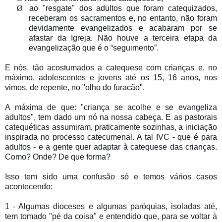
Ø
ao "resgate" dos adultos que foram catequizados,
receberam os sacramentos e, no entanto, não foram
devidamente evangelizados e acabaram por se
afastar da Igreja. Não houve a terceira etapa da
evangelização que é o “seguimento”.
E nós, tão acostumados a catequese com crianças e, no
máximo, adolescentes e jovens até os 15, 16 anos, nos
vimos, de repente, no "olho do furacão".
A máxima de que: "criança se acolhe e se evangeliza
adultos", tem dado um nó na nossa cabeça. E as pastorais
catequéticas assumiram, praticamente sozinhas, a iniciação
inspirada no processo catecumenal. A tal IVC - que é para
adultos - e a gente quer adaptar à catequese das crianças.
Como? Onde? De que forma?
Isso tem sido uma confusão só e temos vários casos
acontecendo:
1 - Algumas dioceses e algumas paróquias, isoladas até,
tem tomado "pé da coisa" e entendido que, para se voltar à