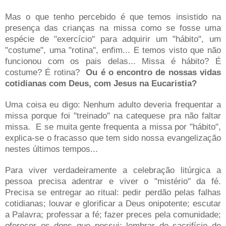
Mas o que tenho percebido é que temos insistido na
presença das crianças na missa como se fosse uma
espécie de "exercício" para adquirir um "hábito", um
"costume", uma "rotina", enfim... E temos visto que não
funcionou com os pais delas...
Missa é hábito? É
costume? É rotina?
Ou é o encontro de nossas vidas
cotidianas com Deus, com Jesus na Eucaristia?
Uma coisa eu digo: Nenhum adulto deveria frequentar a
missa porque foi "treinado" na catequese pra não faltar
missa. E se muita gente frequenta a missa por "hábito",
explica-se o fracasso que tem sido nossa evangelização
nestes últimos tempos...
Para viver verdadeiramente a celebração litúrgica a
pessoa precisa adentrar e viver o "mistério" da fé.
Precisa se entregar ao ritual: pedir perdão pelas falhas
cotidianas; louvar e glorificar a Deus onipotente; escutar
a Palavra; professar a fé; fazer preces pela comunidade;
oferecer os dons que possui; lembrar do sacrifício de