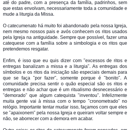
até do padre, com a presença da família, padrinhos, sem
que estas envolvam, necessariamente toda a comunidade e
mude a liturgia da Missa.
O catecumenato há muito foi abandonado pela nossa Igreja,
nem mesmo nossos pais e avós conhecem os ritos usados
pela Igreja na antiguidade. Sempre que possível, fazer uma
catequese com a família sobre a simbologia e os ritos que
pretendemos resgatar.
Enfim, é isso que eu quis dizer com "excessos de ritos e
entregas banalizam a missa e a liturgia". As entregas dos
símbolos e os ritos da iniciação são especiais demais para
que se faça "por fazer", somente porque é "bonito". A
comunidade precisa sentir o quão especial são os ritos e
entregas e não achar que é um ritualismo desnecessário e
"demorado" que algum catequista "inventou". Infelizmente
muita gente vai à missa com o tempo "cronometrado" no
relógio. Importante tentar mudar isso, façamos com que eles
se "apaixonem" pela nossa Igreja e queiram voltar sempre e
não, se aborrecer com a demora em acabar.