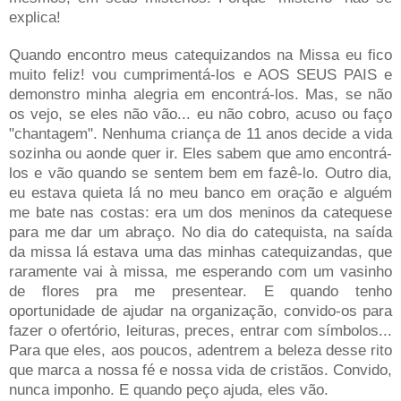
explica!
Quando encontro meus catequizandos na Missa eu fico
muito feliz! vou cumprimentá-los e AOS SEUS PAIS e
demonstro minha alegria
em encontrá-los. Mas
, se não
os vejo, se eles não vão... eu não cobro, acuso ou faço
"chantagem". Nenhuma criança de 11 anos decide a vida
sozinha ou aonde quer ir. Eles sabem que amo encontrá-
los e vão quando se sentem bem
em fazê-lo. Outro
dia,
eu estava quieta lá no meu banco em oração e alguém
me bate nas costas: era um dos meninos da catequese
para me dar um abraço. No dia do catequista, na saída
da missa lá estava uma das minhas catequizandas, que
raramente vai à missa, me esperando com um vasinho
de flores pra me presentear.
E quando tenho
oportunidade de ajudar na organização, convido-os para
fazer o ofertório, leituras, preces, entrar com símbolos...
Para que eles, aos poucos, adentrem a beleza desse rito
que marca a nossa fé e nossa vida de cristãos. Convido,
nunca imponho. E quando peço ajuda, eles vão.