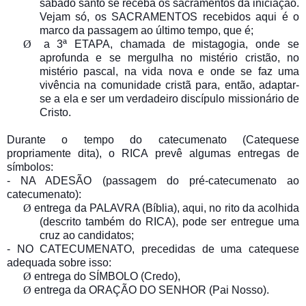
sábado santo se receba os sacramentos da iniciação.
Vejam só, os SACRAMENTOS recebidos aqui é o
marco da passagem ao último tempo, que é;
Ø
a 3ª ETAPA, chamada de mistagogia, onde se
aprofunda e se mergulha no mistério cristão, no
mistério pascal, na vida nova e onde se faz uma
vivência na comunidade cristã para, então, adaptar-
se a ela e ser um verdadeiro discípulo missionário de
Cristo.
Durante o tempo do catecumenato (Catequese
propriamente dita), o RICA prevê algumas entregas de
símbolos:
- NA ADESÃO (passagem do pré-catecumenato ao
catecumenato):
Ø
entrega da PALAVRA (Bíblia), aqui, no rito da acolhida
(descrito também do RICA), pode ser entregue uma
cruz ao candidatos;
- NO CATECUMENATO, precedidas de uma catequese
adequada sobre isso:
Ø
entrega do SÍMBOLO (Credo),
Ø
entrega da ORAÇÃO DO SENHOR (Pai Nosso).