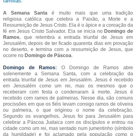
famílias.
A Semana Santa
é muito mais que uma tradição
religiosa católica que celebra a Paixão, a Morte e a
Ressurreição de Jesus Cristo. Ela é o ápice e a coroação da
fé em Jesus Cristo Salvador. Ela se inicia no
Domingo de
Ramos
, que relembra a entrada triunfal de Jesus em
Jerusalém, depois de ter ficado quarenta dias em provação
no deserto, e termina com a ressurreição de Jesus, que
ocorre no
Domingo de Páscoa
.
Domingo de Ramos:
O Domingo de Ramos abre
solenemente a Semana Santa, com a celebração da
entrada triunfal de Jesus em Jerusalém. Jesus é recebido
em Jerusalém como um rei, mas os mesmos que o
receberam com festa o condenaram à morte. Jesus é
recebido com ramos de palmeiras. Nesse dia, são comuns
procissões em que os fiéis levam consigo ramos de oliveira
ou palmeira, o que originou o nome da celebração.
Segundo os evangelhos, Jesus foi para Jerusalém para
celebrar a Páscoa Judaica com os discípulos e entrou na
cidade como um rei, mas sentado num jumentinho (símbolo
da humildade) e foi aclamado pela população como o