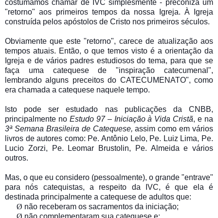
costumamos chamar de IVC simplesmente - preconiza um
"retorno" aos primeiros tempos da nossa Igreja. À Igreja
construída pelos apóstolos de Cristo nos primeiros séculos.
Obviamente que este "retorno", carece de atualização aos
tempos atuais. Então, o que temos visto é a orientação da
Igreja e de vários padres estudiosos do tema, para que se
faça uma catequese de "inspiração catecumenal",
lembrando alguns preceitos do CATECUMENATO", como
era chamada a catequese naquele tempo.
Isto pode ser estudado nas publicações da CNBB,
principalmente no
Estudo 97
–
Iniciação à Vida Cristã
, e na
3ª Semana Brasileira de Catequese,
assim como em vários
livros de autores como: Pe. Antônio Lelo, Pe. Luiz Lima, Pe.
Lucio Zorzi, Pe. Leomar Brustolin, Pe. Almeida e vários
outros.
Mas, o que eu considero (pessoalmente), o grande "entrave"
para nós catequistas, a respeito da IVC, é que ela é
destinada principalmente a catequese de adultos que:
Ø
não receberam os sacramentos da iniciação;
Ø
não complementaram sua catequese e;