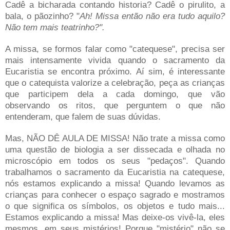
Cadê a bicharada contando historia? Cadê o pirulito, a
bala, o pãozinho? "
Ah! Missa então não era tudo aquilo?
Não tem mais teatrinho?".
A missa, se formos falar como "catequese", precisa ser
mais intensamente vivida quando o sacramento da
Eucaristia se encontra próximo. Aí sim, é interessante
que o catequista valorize a celebração, peça as crianças
que participem dela a cada domingo, que vão
observando os ritos, que perguntem o que não
entenderam, que falem de suas dúvidas.
Mas, NÃO DÊ AULA DE MISSA!
Não trate a missa como
uma questão de biologia a ser dissecada e olhada no
microscópio em todos os seus "pedaços". Quando
trabalhamos o sacramento da Eucaristia na catequese,
nós estamos explicando a missa! Quando levamos as
crianças para conhecer o espaço sagrado e mostramos
o que significa os símbolos, os objetos e tudo mais...
Estamos explicando a missa! Mas deixe-os vivê-la, eles
mesmos, em seus mistérios! Porque "mistério" não se