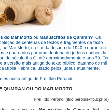
s do Mar Morto
ou
Manuscritos de Qumran?
Os
oleção de centenas de textos e fragmentos de texto
no Mar Morto, no fim da década de 1940 e durante a
os e guardados por uma doutrina de judeus conhecida
 do século II a.C. até aproximadamente o ano 70. Os
 a versão mais antiga do texto bíblico, datando de mil
 da Bíblia Hebraica, usado pelos judeus atualmente.
es neste artigo de Frei Ildo Perondi.
E QUMRAN OU DO MAR MORTO
Frei Ildo Perondi (ildo.perondi@pucpr.br)
rtos os primeiros
Manuscritos de Qumran
. Esta foi