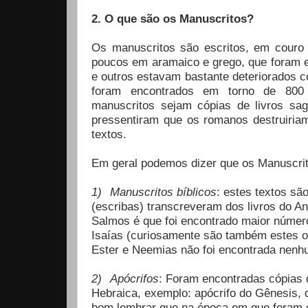
2. O que são os Manuscritos?
Os manuscritos são escritos, em couro 
poucos em aramaico e grego, que foram 
e outros estavam bastante deteriorados 
foram encontrados em torno de 800 
manuscritos sejam cópias de livros sa
pressentiram que os romanos destruiria
textos.
Em geral podemos dizer que os Manuscrit
1)
Manuscritos bíblicos
: estes textos sã
(escribas) transcreveram dos livros do A
Salmos é que foi encontrado maior número
Isaías (curiosamente são também estes os
Ester e Neemias não foi encontrada nenhum
2)
Apócrifos
: Foram encontradas cópias d
Hebraica, exemplo: apócrifo do Gênesis, 
bom lembrar que na época em que foram es