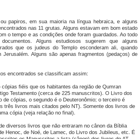
ou papiros, em sua maioria na língua hebraica, e alguns
encontrados nas 11 grutas. Alguns estavam em bom estado
com o tempo e as condições onde foram guardados. Ao todo
documentos. Alguns estudiosos sugerem que alguns
grados que os judeus do Templo esconderam ali, quando
m Jerusalém. Alguns são apenas fragmentos (pedaços) de
os encontrados se classificam assim:
o cópias fiéis que os habitantes da região de Qumran
ntigo Testamento (cerca de 225 manuscritos). O Livro dos
 de cópias, o segundo é o Deuteronômio; o terceiro é
 três livros mais citados pelo NT). Somente dos livros de
a cópia (veja relação no final).
e diversos livros que não entraram no cânon da Bíblia
de Henoc, de Noé, de Lamec, do Livro dos Jubileus, etc. É
critos os Manuscritos a lista (cânon) dos livros do AT