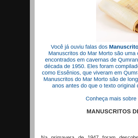
Você já ouviu falas dos
Manuscrito
Manuscritos do Mar Morto são uma c
encontrados em cavernas de Qumran, 
década de 1950
.
Eles foram compilad
como Essênios, que viveram em Qumran
Manuscritos do Mar Morto são de longe
anos antes do que o texto original
Conheça mais sobre el
MANUSCRITOS D
Na primavera de 1947 foram descobe