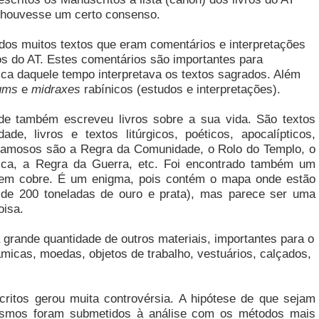
á houvesse um certo consenso.
dos muitos textos que eram comentários e interpretações
s do AT. Estes comentários são importantes para
a daquele tempo interpretava os textos sagrados. Além
gums
e
midraxes
rabínicos (estudos e interpretações).
de também escreveu livros sobre a sua vida. São textos
e, livros e textos litúrgicos, poéticos, apocalípticos,
 famosos são a Regra da Comunidade, o Rolo do Templo, o
ca, a Regra da Guerra, etc. Foi encontrado também um
o em cobre. É um enigma, pois contém o mapa onde estão
 de 200 toneladas de ouro e prata), mas parece ser uma
oisa.
grande quantidade de outros materiais, importantes para o
icas, moedas, objetos de trabalho, vestuários, calçados,
ritos gerou muita controvérsia. A hipótese de que sejam
esmos foram submetidos à análise com os métodos mais