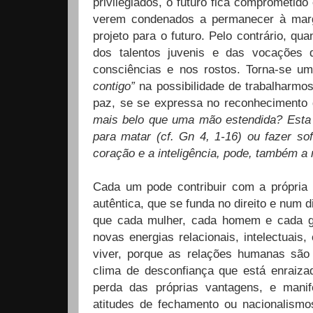
privilegiados, o futuro fica comprometid
verem condenados a permanecer à marg
projeto para o futuro. Pelo contrário, qu
dos talentos juvenis e das vocações 
consciências e nos rostos. Torna-se uma
contigo”
na possibilidade de trabalharmos
paz, se se expressa no reconhecimento 
mais belo que uma mão estendida? Esta f
para matar (cf. Gn 4, 1-16) ou fazer so
coração e a inteligência, pode, também a
Cada um pode contribuir com a própria 
autêntica, que se funda no direito e num 
que cada mulher, cada homem e cada g
novas energias relacionais, intelectuais,
viver, porque as relações humanas são
clima de desconfiança que está enraiza
perda das próprias vantagens, e manife
atitudes de fechamento ou nacionalism