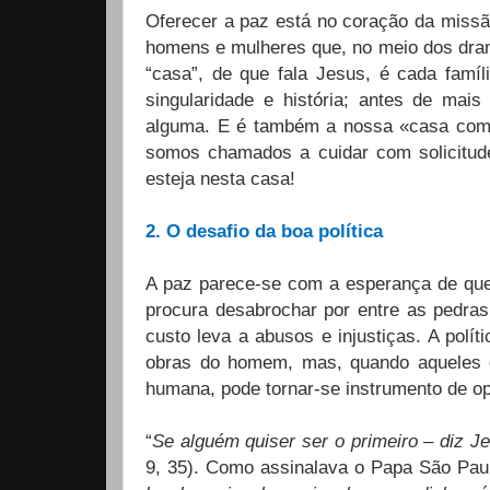
Oferecer a paz está no coração da missão 
homens e mulheres que, no meio dos dram
“casa”, de que fala Jesus, é cada famíl
singularidade e história; antes de mai
alguma. E é também a nossa «casa comu
somos chamados a cuidar com solicitude
esteja nesta casa!
2. O desafio da boa política
A paz parece-se com a esperança de que 
procura desabrochar por entre as pedra
custo leva a abusos e injustiças. A polí
obras do homem, mas, quando aqueles 
humana, pode tornar-se instrumento de op
“
Se alguém quiser ser o primeiro – diz J
9, 35). Como assinalava o Papa São Paul