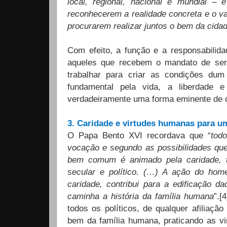
local, regional, nacional e mundial 
reconhecerem a realidade concreta e o va
procurarem realizar juntos o bem da cida
Com efeito, a função e a responsabilida
aqueles que recebem o mandato de serv
trabalhar para criar as condições dum
fundamental pela vida, a liberdade e
verdadeiramente uma forma eminente de 
3. Caridade e virtudes humanas para um
O Papa Bento XVI recordava que “
tod
vocação e segundo as possibilidades que
bem comum é animado pela caridade, 
secular e político. (…) A ação do hom
caridade, contribui para a edificação 
caminha a história da família humana
”.[
todos os políticos, de qualquer afiliação
bem da família humana, praticando as v