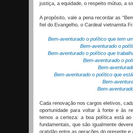
justiça, a equidade, o respeito mútuo, a si
A propósito, vale a pena recordar as “Be
fiel do Evangelho, o Cardeal vietnamita 
Bem-aventurado o político que tem um
Bem-aventurado o políti
Bem-aventurado o político que trabal
Bem-aventurado o polí
Bem-aventurado 
Bem-aventurado o político que est
Bem-aventurad
Bem-aventurado 
Cada renovação nos cargos eletivos, cada 
oportunidade para voltar à fonte e às r
temos a certeza: a boa política está ao
fundamentais, que são igualmente devere
gratidão entre as gerações do presente e 