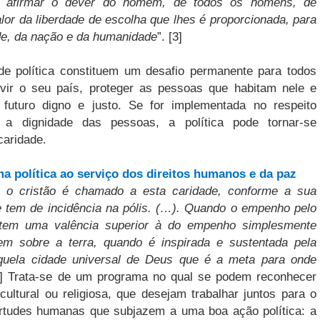
– é afirmar o dever do homem, de todos os homens, de
lor da liberdade de escolha que lhes é proporcionada, para
de, da nação e da humanidade
”. [3]
de política constituem um desafio permanente para todos
ir o seu país, proteger as pessoas que habitam nele e
 futuro digno e justo. Se for implementada no respeito
 a dignidade das pessoas, a política pode tornar-se
caridade.
a política ao serviço dos direitos humanos e da paz
o o cristão é chamado a esta caridade, conforme a sua
 tem de incidência na pólis. (…). Quando o empenho pelo
tem uma valência superior à do empenho simplesmente
em sobre a terra, quando é inspirada e sustentada pela
daquela cidade universal de Deus que é a meta para onde
4] Trata-se de um programa no qual se podem reconhecer
 cultural ou religiosa, que desejam trabalhar juntos para o
irtudes humanas que subjazem a uma boa ação política: a