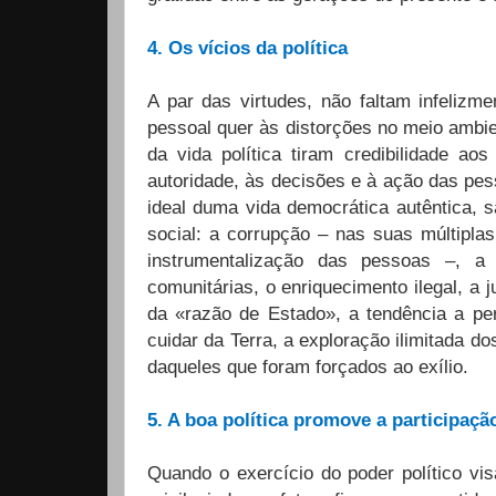
4. Os vícios da política
A par das virtudes, não faltam infelizm
pessoal quer às distorções no meio ambien
da vida política tiram credibilidade a
autoridade, às decisões e à ação das pe
ideal duma vida democrática autêntica, 
social: a corrupção – nas suas múltipla
instrumentalização das pessoas –, a 
comunitárias, o enriquecimento ilegal, a j
da «razão de Estado», a tendência a per
cuidar da Terra, a exploração ilimitada d
daqueles que foram forçados ao exílio.
5. A boa política promove a participaçã
Quando o exercício do poder político vi