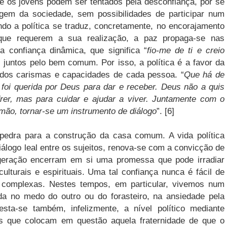
o e os jovens podem ser tentados pela desconfiança, por se
em da sociedade, sem possibilidades de participar num
ando a política se traduz, concretamente, no encorajamento
que requerem a sua realização, a paz propaga-se nas
 confiança dinâmica, que significa “
fio-me de ti e creio
 juntos pelo bem comum. Por isso, a política é a favor da
dos carismas e capacidades de cada pessoa. “
Que há de
oi querida por Deus para dar e receber. Deus não a quis
frer, mas para cuidar e ajudar a viver. Juntamente com o
 mão, tornar-se um instrumento de diálogo
”. [6]
pedra para a construção da casa comum. A vida política
diálogo leal entre os sujeitos, renova-se com a convicção de
eração encerram em si uma promessa que pode irradiar
 culturais e espirituais. Uma tal confiança nunca é fácil de
 complexas. Nestes tempos, em particular, vivemos num
da no medo do outro ou do forasteiro, na ansiedade pela
sta-se também, infelizmente, a nível político mediante
os que colocam em questão aquela fraternidade de que o