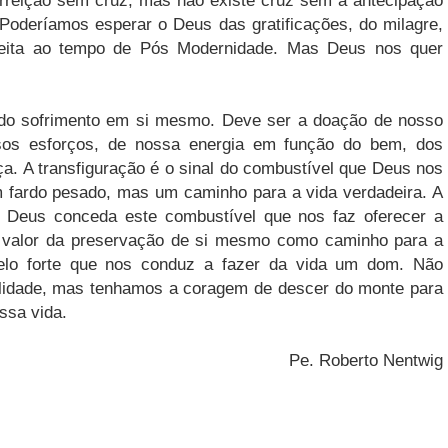
urreição sem cruz, mas não existe cruz sem a antecipação
. Poderíamos esperar o Deus das gratificações, do milagre,
a afeita ao tempo de Pós Modernidade. Mas Deus nos quer
do sofrimento em si mesmo. Deve ser a doação de nosso
sos esforços, de nossa energia em função do bem, dos
ça. A transfiguração é o sinal do combustível que Deus nos
 fardo pesado, mas um caminho para a vida verdadeira. A
 Deus conceda este combustível que nos faz oferecer a
 valor da preservação de si mesmo como caminho para a
pelo forte que nos conduz a fazer da vida um dom. Não
lidade, mas tenhamos a coragem de descer do monte para
ssa vida.
Pe. Roberto Nentwig