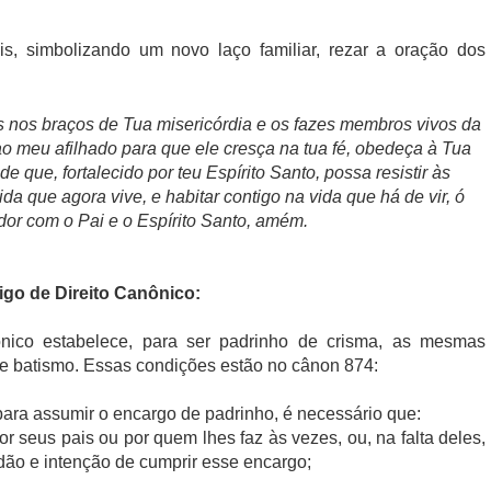
s, simbolizando um novo laço familiar, rezar a oração dos
s nos braços de Tua misericórdia e os fazes membros vivos da
ao meu afilhado para que ele cresça na tua fé, obedeça à Tua
e que, fortalecido por teu Espírito Santo, possa resistir às
ida que agora vive, e habitar contigo na vida que há de vir, ó
dor com o Pai e o Espírito Santo, amém.
go de Direito Canônico:
ico estabelece, para ser padrinho de crisma, as mesmas
e batismo. Essas condições estão no cânon 874:
para assumir o encargo de padrinho, é necessário que:
r seus pais ou por quem lhes faz às vezes, ou, na falta deles,
idão e intenção de cumprir esse encargo;