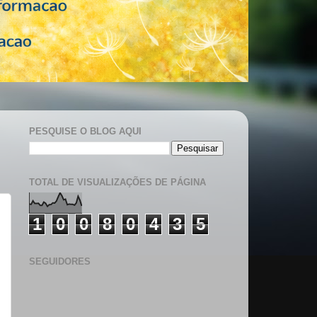
PESQUISE O BLOG AQUI
TOTAL DE VISUALIZAÇÕES DE PÁGINA
1
0
0
8
0
4
3
5
SEGUIDORES