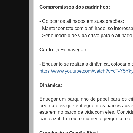
Compromissos dos padrinhos:
- Colocar os afilhados em suas orações;
- Manter contato com o afilhado, se interess
- Ser o modelo de vida crista para o afilhado
Canto:
♫ Eu navegarei
- Enquanto se realiza a dinâmica, colocar o
https://www.youtube.com/watch?v=cT-Y5Yk
Dinâmica:
Entregar um barquinho de papel para os cr
pedir a eles que entreguem os barcos aos 
estarem no barco da vida com eles. Convida
pano azul. Em outro momento perguntar o qu
Conclusão e Oração Final: