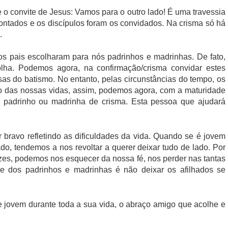
 o convite de Jesus: Vamos para o outro lado! É uma travessia
contados e os discípulos foram os convidados. Na crisma só há
.
os pais escolharam para nós padrinhos e madrinhas. De fato,
olha. Podemos agora, na confirmação/crisma convidar estes
as do batismo. No entanto, pelas circunstâncias do tempo, os
o das nossas vidas, assim, podemos agora, com a maturidade
 padrinho ou madrinha de crisma. Esta pessoa que ajudará
bravo refletindo as dificuldades da vida. Quando se é jovem
do, tendemos a nos revoltar a querer deixar tudo de lado. Por
zes, podemos nos esquecer da nossa fé, nos perder nas tantas
de dos padrinhos e madrinhas é não deixar os afilhados se
 jovem durante toda a sua vida, o abraço amigo que acolhe e