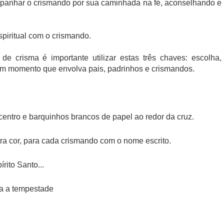
panhar o crismando por sua caminhada na fé, aconselhando e
piritual com o crismando.
e crisma é importante utilizar estas três chaves: escolha,
um momento que envolva pais, padrinhos e crismandos.
centro e barquinhos brancos de papel ao redor da cruz.
ra cor, para cada crismando com o nome escrito.
rito Santo...
ma a tempestade