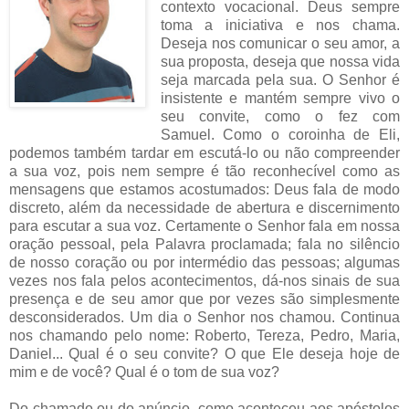
contexto vocacional. Deus sempre
toma a iniciativa e nos chama.
Deseja nos comunicar o seu amor, a
sua proposta, deseja que nossa vida
seja marcada pela sua. O Senhor é
insistente e mantém sempre vivo o
seu convite, como o fez com
Samuel. Como o coroinha de Eli,
podemos também tardar em escutá-lo ou não compreender
a sua voz, pois nem sempre é tão reconhecível como as
mensagens que estamos acostumados: Deus fala de modo
discreto, além da necessidade de abertura e discernimento
para escutar a sua voz. Certamente o Senhor fala em nossa
oração pessoal, pela Palavra proclamada; fala no silêncio
de nosso coração ou por intermédio das pessoas; algumas
vezes nos fala pelos acontecimentos, dá-nos sinais de sua
presença e de seu amor que por vezes são simplesmente
desconsiderados. Um dia o Senhor nos chamou. Continua
nos chamando pelo nome: Roberto, Tereza, Pedro, Maria,
Daniel... Qual é o seu convite? O que Ele deseja hoje de
mim e de você? Qual é o tom de sua voz?
Do chamado ou do anúncio, como aconteceu aos apóstolos