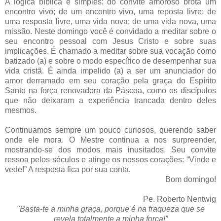
A lógica bíblica é simples: do convite amoroso brota um
encontro vivo; de um encontro vivo, uma reposta livre; de
uma resposta livre, uma vida nova; de uma vida nova, uma
missão. Neste domingo você é convidado a meditar sobre o
seu encontro pessoal com Jesus Cristo e sobre suas
implicações. É chamado a meditar sobre sua vocação como
batizado (a) e sobre o modo específico de desempenhar sua
vida cristã. É ainda impelido (a) a ser um anunciador do
amor derramado em seu coração pela graça do Espírito
Santo na força renovadora da Páscoa, como os discípulos
que não deixaram a experiência trancada dentro deles
mesmos.
Continuamos sempre um pouco curiosos, querendo saber
onde ele mora. O Mestre continua a nos surpreender,
mostrando-se dos modos mais inusitados. Seu convite
ressoa pelos séculos e atinge os nossos corações: “Vinde e
vede!” A resposta fica por sua conta.
Bom domingo!
Pe. Roberto Nentwig
"Basta-te a minha graça, porque é na fraqueza que se
revela totalmente a minha força!”