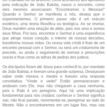
pela indicação de João Batista, nasce o encontro, como
eles mesmos anunciaram: “Encontramos o Messias!”
Quando o Senhor se manifesta a nós, deseja que o
experimentemos. O primeiro passo não é um oráculo
exotérico, uma teoria filosófica ou teológica. Ao se revelar,
Deus mantém uma relação de afeto, pois nos ama e somos
seus filhos. Por isso, encontrar o Senhor é uma experiência
que atinge nosso coração, o interior de nossas decisões,
transforma nossas vidas. Ou nossa vida cristã é fruto de um
encontro pessoal com o Senhor, ou será um cristianismo de
preceito, ou ainda o seguimento de normas e prescrições
vazias e frias como as talhas de pedras dos judeus.
Os discípulos foram até Jesus para conhecê-lo, por mandato
de João Batista, e tiveram uma grande surpresa. Desejavam
saber onde morava o mestre e tiveram uma resposta
convidativa: “Vinde e vede!” Então permaneceram e
andaram com Ele, mas não chegaram a casa nenhuma,
pois o Rabi é um peregrino. Aqui há uma implicação
fundamental para nós cristãos: conhecer o Senhor significa
sair, não ficar parado, movimentar-se, peregrinar ao lado do
Mestre. Não o encontraremos em um lugar fixo, mas nas