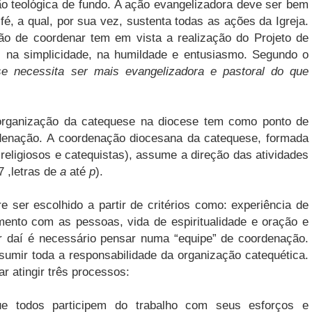
 teológica de fundo. A ação evangelizadora deve ser bem
é, a qual, por sua vez, sustenta todas as ações da Igreja.
ão de coordenar tem em vista a realização do Projeto de
a, na simplicidade, na humildade e entusiasmo. Segundo o
se necessita ser mais evangelizadora e pastoral do que
ganização da catequese na diocese tem como ponto de
rdenação. A coordenação diocesana da catequese, formada
religiosos e catequistas), assume a direção das atividades
 ,letras de
a
até
p
).
ser escolhido a partir de critérios como: experiência de
amento com as pessoas, vida de espiritualidade e oração e
ir daí é necessário pensar numa “equipe” de coordenação.
mir toda a responsabilidade da organização catequética.
r atingir três processos:
ue todos participem do trabalho com seus esforços e