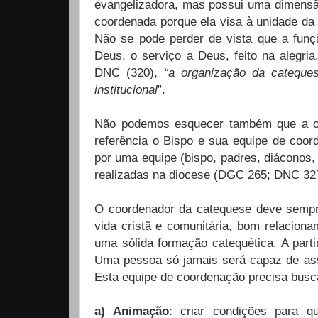
evangelizadora, mas possui uma dimensão
coordenada porque ela visa à unidade da f
Não se pode perder de vista que a funç
Deus, o serviço a Deus, feito na alegri
DNC (320),
“a organização da cateque
institucional
”.
Não podemos esquecer também que a or
referência o Bispo e sua equipe de coo
por uma equipe (bispo, padres, diáconos, 
realizadas na diocese (DGC 265; DNC 327
O coordenador da catequese deve sempre 
vida cristã e comunitária, bom relacion
uma sólida formação catequética. A part
Uma pessoa só jamais será capaz de assu
Esta equipe de coordenação precisa busca
a) Animação
: criar condições para q