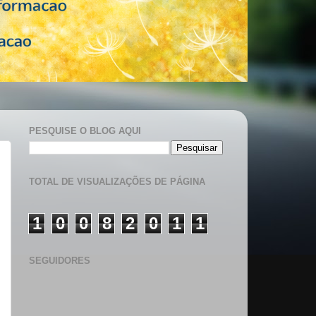
PESQUISE O BLOG AQUI
TOTAL DE VISUALIZAÇÕES DE PÁGINA
1
0
0
8
2
0
1
1
SEGUIDORES