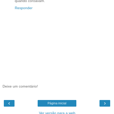
quando coroavam.
Responder
Deixe um comentário!
‹
›
Página inicial
Ver versão para a web