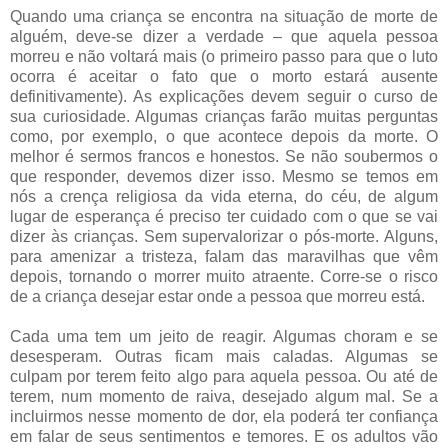
Quando uma criança se encontra na situação de morte de
alguém, deve-se dizer a verdade – que aquela pessoa
morreu e não voltará mais (o primeiro passo para que o luto
ocorra é aceitar o fato que o morto estará ausente
definitivamente). As explicações devem seguir o curso de
sua curiosidade. Algumas crianças farão muitas perguntas
como, por exemplo, o que acontece depois da morte. O
melhor é sermos francos e honestos. Se não soubermos o
que responder, devemos dizer isso. Mesmo se temos em
nós a crença religiosa da vida eterna, do céu, de algum
lugar de esperança é preciso ter cuidado com o que se vai
dizer às crianças. Sem supervalorizar o pós-morte. Alguns,
para amenizar a tristeza, falam das maravilhas que vêm
depois, tornando o morrer muito atraente. Corre-se o risco
de a criança desejar estar onde a pessoa que morreu está.
Cada uma tem um jeito de reagir. Algumas choram e se
desesperam. Outras ficam mais caladas. Algumas se
culpam por terem feito algo para aquela pessoa. Ou até de
terem, num momento de raiva, desejado algum mal. Se a
incluirmos nesse momento de dor, ela poderá ter confiança
em falar de seus sentimentos e temores. E os adultos vão