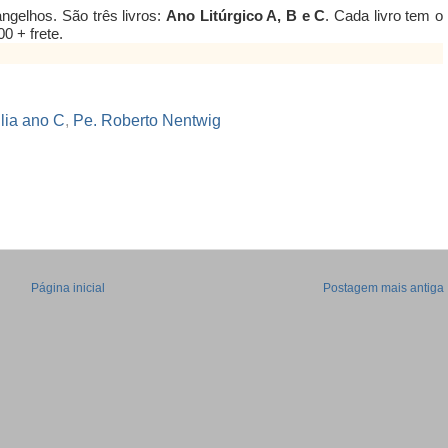
ngelhos. São três livros:
Ano Litúrgico A, B e C
. Cada livro tem o
0 + frete.
lia ano C
,
Pe. Roberto Nentwig
Página inicial
Postagem mais antiga