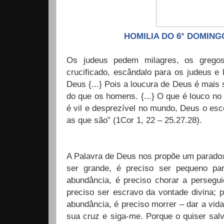
HOMILIA DO 6° DOMINGO DO
Os judeus pedem milagres, os grego
crucificado, escândalo para os judeus e 
Deus {...} Pois a loucura de Deus é mais
do que os homens. {...} O que é louco no
é vil e desprezível no mundo, Deus o es
as que são” (1Cor 1, 22 – 25.27.28).
A Palavra de Deus nos propõe um paradoxo
ser grande, é preciso ser pequeno par
abundância, é preciso chorar a perseguiç
preciso ser escravo da vontade divina; p
abundância, é preciso morrer – dar a vid
sua cruz e siga-me. Porque o quiser sal