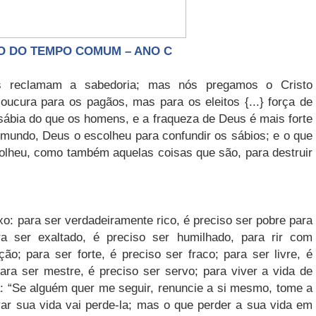
 TEMPO COMUM – ANO C
s reclamam a sabedoria; mas nós pregamos o Cristo
loucura para os pagãos, mas para os eleitos {...} força de
 sábia do que os homens, e a fraqueza de Deus é mais forte
 mundo, Deus o escolheu para confundir os sábios; e o que
colheu, como também aquelas coisas que são, para destruir
: para ser verdadeiramente rico, é preciso ser pobre para
a ser exaltado, é preciso ser humilhado, para rir com
ão; para ser forte, é preciso ser fraco; para ser livre, é
ara ser mestre, é preciso ser servo; para viver a vida de
a: “Se alguém quer me seguir, renuncie a si mesmo, tome a
var sua vida vai perde-la; mas o que perder a sua vida em