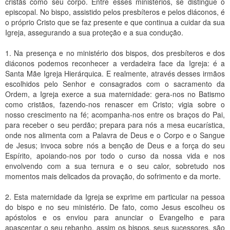
cristãs como seu corpo. Entre esses ministérios, se distingue o
episcopal. No bispo, assistido pelos presbíteros e pelos diáconos, é
o próprio Cristo que se faz presente e que continua a cuidar da sua
Igreja, assegurando a sua proteção e a sua condução.
1. Na presença e no ministério dos bispos, dos presbíteros e dos
diáconos podemos reconhecer a verdadeira face da Igreja: é a
Santa Mãe Igreja Hierárquica. E realmente, através desses irmãos
escolhidos pelo Senhor e consagrados com o sacramento da
Ordem, a Igreja exerce a sua maternidade: gera-nos no Batismo
como cristãos, fazendo-nos renascer em Cristo; vigia sobre o
nosso crescimento na fé; acompanha-nos entre os braços do Pai,
para receber o seu perdão; prepara para nós a mesa eucarística,
onde nos alimenta com a Palavra de Deus e o Corpo e o Sangue
de Jesus; invoca sobre nós a benção de Deus e a força do seu
Espírito, apoiando-nos por todo o curso da nossa vida e nos
envolvendo com a sua ternura e o seu calor, sobretudo nos
momentos mais delicados da provação, do sofrimento e da morte.
2. Esta maternidade da Igreja se exprime em particular na pessoa
do bispo e no seu ministério. De fato, como Jesus escolheu os
apóstolos e os enviou para anunciar o Evangelho e para
apascentar o seu rebanho, assim os bispos, seus sucessores, são