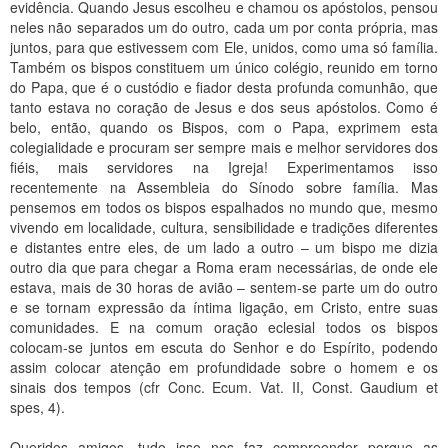
evidência. Quando Jesus escolheu e chamou os apóstolos, pensou
neles não separados um do outro, cada um por conta própria, mas
juntos, para que estivessem com Ele, unidos, como uma só família.
Também os bispos constituem um único colégio, reunido em torno
do Papa, que é o custódio e fiador desta profunda comunhão, que
tanto estava no coração de Jesus e dos seus apóstolos. Como é
belo, então, quando os Bispos, com o Papa, exprimem esta
colegialidade e procuram ser sempre mais e melhor servidores dos
fiéis, mais servidores na Igreja! Experimentamos isso
recentemente na Assembleia do Sínodo sobre família. Mas
pensemos em todos os bispos espalhados no mundo que, mesmo
vivendo em localidade, cultura, sensibilidade e tradições diferentes
e distantes entre eles, de um lado a outro – um bispo me dizia
outro dia que para chegar a Roma eram necessárias, de onde ele
estava, mais de 30 horas de avião – sentem-se parte um do outro
e se tornam expressão da íntima ligação, em Cristo, entre suas
comunidades. E na comum oração eclesial todos os bispos
colocam-se juntos em escuta do Senhor e do Espírito, podendo
assim colocar atenção em profundidade sobre o homem e os
sinais dos tempos (cfr Conc. Ecum. Vat. II, Const. Gaudium et
spes, 4).
Queridos amigos, tudo isso nos faz compreender porque as