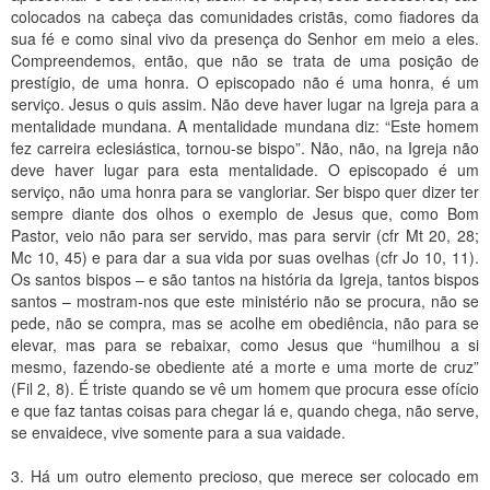
colocados na cabeça das comunidades cristãs, como fiadores da
sua fé e como sinal vivo da presença do Senhor em meio a eles.
Compreendemos, então, que não se trata de uma posição de
prestígio, de uma honra. O episcopado não é uma honra, é um
serviço. Jesus o quis assim. Não deve haver lugar na Igreja para a
mentalidade mundana. A mentalidade mundana diz: “Este homem
fez carreira eclesiástica, tornou-se bispo”. Não, não, na Igreja não
deve haver lugar para esta mentalidade. O episcopado é um
serviço, não uma honra para se vangloriar. Ser bispo quer dizer ter
sempre diante dos olhos o exemplo de Jesus que, como Bom
Pastor, veio não para ser servido, mas para servir (cfr Mt 20, 28;
Mc 10, 45) e para dar a sua vida por suas ovelhas (cfr Jo 10, 11).
Os santos bispos – e são tantos na história da Igreja, tantos bispos
santos – mostram-nos que este ministério não se procura, não se
pede, não se compra, mas se acolhe em obediência, não para se
elevar, mas para se rebaixar, como Jesus que “humilhou a si
mesmo, fazendo-se obediente até a morte e uma morte de cruz”
(Fil 2, 8). É triste quando se vê um homem que procura esse ofício
e que faz tantas coisas para chegar lá e, quando chega, não serve,
se envaidece, vive somente para a sua vaidade.
3. Há um outro elemento precioso, que merece ser colocado em