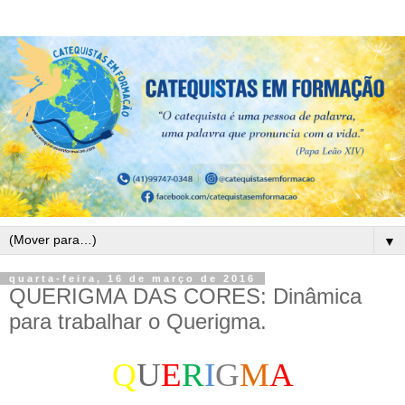
▼
quarta-feira, 16 de março de 2016
QUERIGMA DAS CORES: Dinâmica
para trabalhar o Querigma.
Q
U
E
R
I
G
M
A