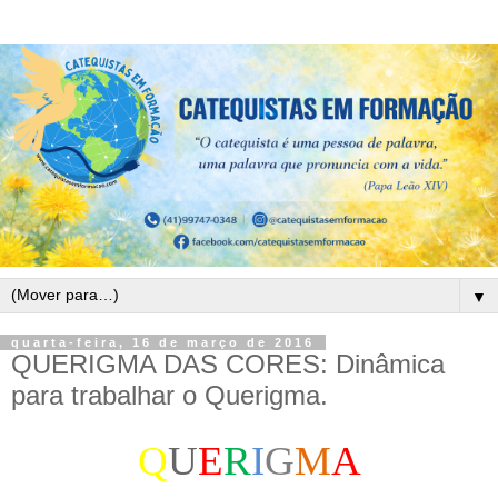
▼
quarta-feira, 16 de março de 2016
QUERIGMA DAS CORES: Dinâmica
para trabalhar o Querigma.
Q
U
E
R
I
G
M
A