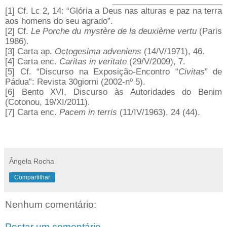
________________________
[1] Cf. Lc 2, 14: “Glória a Deus nas alturas e paz na terra
aos homens do seu agrado”.
[2] Cf.
Le Porche du mystère de la deuxième vertu
(Paris
1986).
[3] Carta ap.
Octogesima adveniens
(14/V/1971), 46.
[4] Carta enc.
Caritas in veritate
(29/V/2009), 7.
[5] Cf. “Discurso na Exposição-Encontro “
Civitas
” de
Pádua”: Revista 30giorni (2002-nº 5).
[6] Bento XVI, Discurso às Autoridades do Benim
(Cotonou, 19/XI/2011).
[7] Carta enc.
Pacem in terris
(11/IV/1963), 24 (44).
Ângela Rocha
Compartilhar
Nenhum comentário:
Postar um comentário