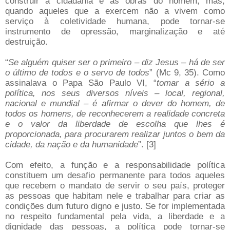
construir a cidadania e as obras do homem, mas,
quando aqueles que a exercem não a vivem como
serviço à coletividade humana, pode tornar-se
instrumento de opressão, marginalização e até
destruição.
“
Se alguém quiser ser o primeiro – diz Jesus – há de ser
o último de todos e o servo de todos
” (Mc 9, 35). Como
assinalava o Papa São Paulo VI, “
tomar a sério a
política, nos seus diversos níveis – local, regional,
nacional e mundial – é afirmar o dever do homem, de
todos os homens, de reconhecerem a realidade concreta
e o valor da liberdade de escolha que lhes é
proporcionada, para procurarem realizar juntos o bem da
cidade, da nação e da humanidade
”. [3]
Com efeito, a função e a responsabilidade política
constituem um desafio permanente para todos aqueles
que recebem o mandato de servir o seu país, proteger
as pessoas que habitam nele e trabalhar para criar as
condições dum futuro digno e justo. Se for implementada
no respeito fundamental pela vida, a liberdade e a
dignidade das pessoas, a política pode tornar-se