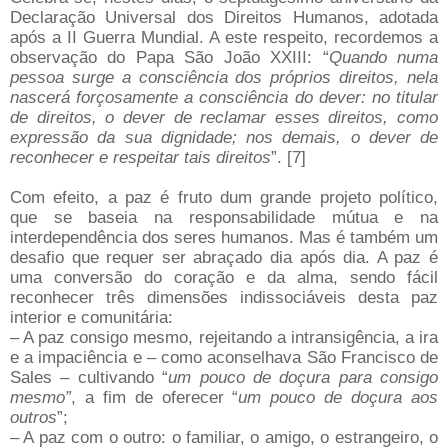
Declaração Universal dos Direitos Humanos, adotada
após a II Guerra Mundial. A este respeito, recordemos a
observação do Papa São João XXIII: “
Quando numa
pessoa surge a consciência dos próprios direitos, nela
nascerá forçosamente a consciência do dever: no titular
de direitos, o dever de reclamar esses direitos, como
expressão da sua dignidade; nos demais, o dever de
reconhecer e respeitar tais direitos
”. [7]
Com efeito, a paz é fruto dum grande projeto político,
que se baseia na responsabilidade mútua e na
interdependência dos seres humanos. Mas é também um
desafio que requer ser abraçado dia após dia. A paz é
uma conversão do coração e da alma, sendo fácil
reconhecer três dimensões indissociáveis desta paz
interior e comunitária:
– A paz consigo mesmo, rejeitando a intransigência, a ira
e a impaciência e – como aconselhava São Francisco de
Sales – cultivando “
um pouco de doçura para consigo
mesmo”
, a fim de oferecer “
um pouco de doçura aos
outros
”;
– A paz com o outro: o familiar, o amigo, o estrangeiro, o