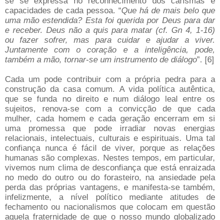
se se expressa no reconhecimento dos carismas e
capacidades de cada pessoa. “
Que há de mais belo que
uma mão estendida? Esta foi querida por Deus para dar
e receber. Deus não a quis para matar (cf. Gn 4, 1-16)
ou fazer sofrer, mas para cuidar e ajudar a viver.
Juntamente com o coração e a inteligência, pode,
também a mão, tornar-se um instrumento de diálogo
”. [6]
Cada um pode contribuir com a própria pedra para a
construção da casa comum. A vida política autêntica,
que se funda no direito e num diálogo leal entre os
sujeitos, renova-se com a convicção de que cada
mulher, cada homem e cada geração encerram em si
uma promessa que pode irradiar novas energias
relacionais, intelectuais, culturais e espirituais. Uma tal
confiança nunca é fácil de viver, porque as relações
humanas são complexas. Nestes tempos, em particular,
vivemos num clima de desconfiança que está enraizada
no medo do outro ou do forasteiro, na ansiedade pela
perda das próprias vantagens, e manifesta-se também,
infelizmente, a nível político mediante atitudes de
fechamento ou nacionalismos que colocam em questão
aquela fraternidade de que o nosso mundo globalizado