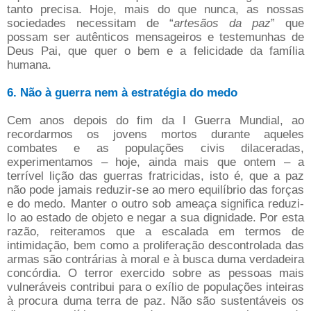
tanto precisa. Hoje, mais do que nunca, as nossas
sociedades necessitam de “
artesãos da paz
” que
possam ser autênticos mensageiros e testemunhas de
Deus Pai, que quer o bem e a felicidade da família
humana.
6. Não à guerra nem à estratégia do medo
Cem anos depois do fim da I Guerra Mundial, ao
recordarmos os jovens mortos durante aqueles
combates e as populações civis dilaceradas,
experimentamos – hoje, ainda mais que ontem – a
terrível lição das guerras fratricidas, isto é, que a paz
não pode jamais reduzir-se ao mero equilíbrio das forças
e do medo. Manter o outro sob ameaça significa reduzi-
lo ao estado de objeto e negar a sua dignidade. Por esta
razão, reiteramos que a escalada em termos de
intimidação, bem como a proliferação descontrolada das
armas são contrárias à moral e à busca duma verdadeira
concórdia. O terror exercido sobre as pessoas mais
vulneráveis contribui para o exílio de populações inteiras
à procura duma terra de paz. Não são sustentáveis os