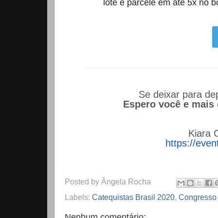
lote e parcele em até 5x no b
Se deixar para de
Espero você e mais 
Kiara 
https://even
Posted by
Ângela Rocha
Labels:
Catequistas Brasil 2020
,
Congresso 
Nenhum comentário: