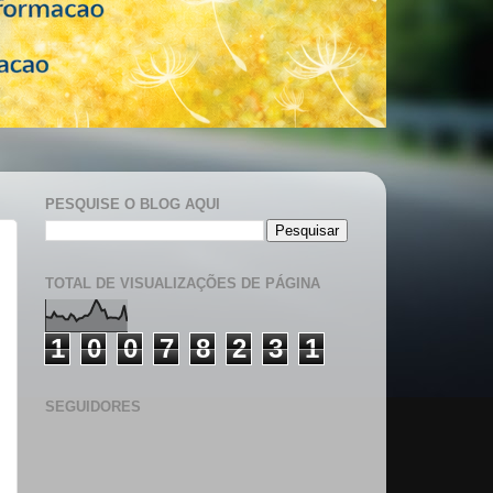
PESQUISE O BLOG AQUI
TOTAL DE VISUALIZAÇÕES DE PÁGINA
1
0
0
7
8
2
3
1
SEGUIDORES