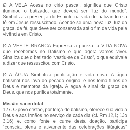
Ø A VELA Acesa no círio pascal, significa que Cristo
iluminou o batizado, que deverá ser “luz do mundo”.
Simboliza a presença do Espírito na vida do batizando e a
fé em Jesus ressuscitado. Acende-se uma nova luz, luz da
graça, da fé, que deve ser conservada até o fim da vida pela
vivência em Cristo.
Ø A VESTE BRANCA Expressa a pureza, a VIDA NOVA
que recebemos no Batismo e que agora vamos viver.
Sinaliza que o batizado “vestiu-se de Cristo”, o que equivale
a dizer que ressuscitou com Cristo.
Ø A ÁGUA Simboliza purificação e vida nova. A água
batismal nos lava do pecado original e nos torna filhos de
Deus e membros da Igreja. A água é sinal da graça de
Deus, que nos purifica totalmente.
Missão sacerdotal
127. O povo cristão, por força do batismo, oferece sua vida a
Deus e aos irmãos no serviço de cada dia (cf. Rm 12,1; 1Jo
3,16) e, como fonte e cume desta doação, participa
"conscia, plena e ativamente das celebrações litúrgicas"