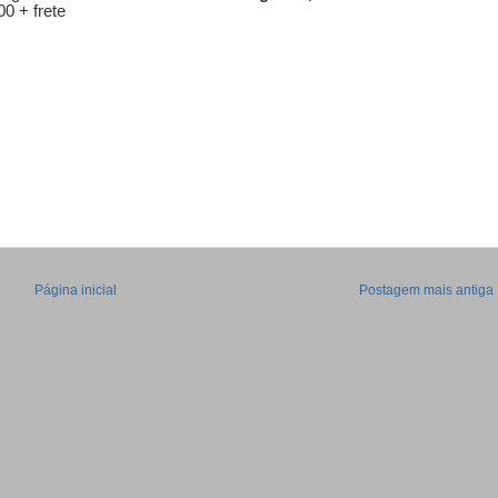
00 + frete
Página inicial
Postagem mais antiga