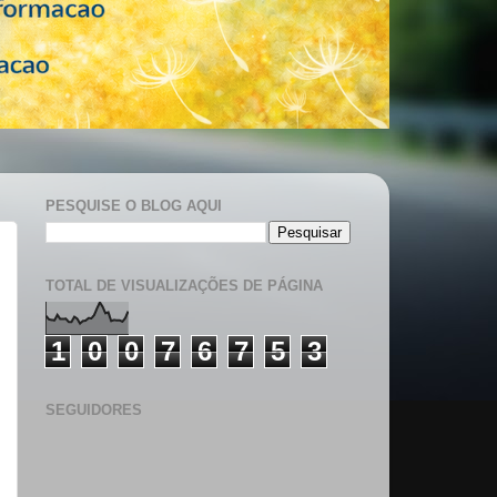
PESQUISE O BLOG AQUI
TOTAL DE VISUALIZAÇÕES DE PÁGINA
1
0
0
7
6
7
5
3
SEGUIDORES