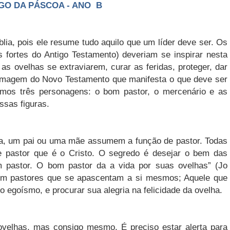
A PÁSCOA - ANO B
lia, pois ele resume tudo aquilo que um líder deve ser. Os
as fortes do Antigo Testamento) deveriam se inspirar nesta
 as ovelhas se extraviarem, curar as feridas, proteger, dar
a imagem do Novo Testamento que manifesta o que deve ser
emos três personagens: o bom pastor, o mercenário e as
sas figuras.
a, um pai ou uma mãe assumem a função de pastor. Todas
e pastor que é o Cristo. O segredo é desejar o bem das
m pastor. O bom pastor da a vida por suas ovelhas” (Jo
stem pastores que se apascentam a si mesmos; Aquele que
o egoísmo, e procurar sua alegria na felicidade da ovelha.
velhas, mas consigo mesmo. É preciso estar alerta para