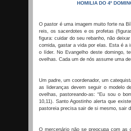
HOMILIA DO 4º DOMINGO D
O pastor é uma imagem muito forte na Bíb
reis, os sacerdotes e os profetas (figur
figura: cuidar do seu rebanho, não deixar
comida, gastar a vida por elas. Esta é 
o líder. No Evangelho deste domingo, t
ovelhas. Cada um de nós assume uma des
Um padre, um coordenador, um catequist
as lideranças devem seguir o modelo d
ovelhas, pastoreando-as: “Eu sou o bo
10,11). Santo Agostinho alerta que exi
pastoreia precisa sair de si mesmo, sair d
O mercenário não se preocupa com as o