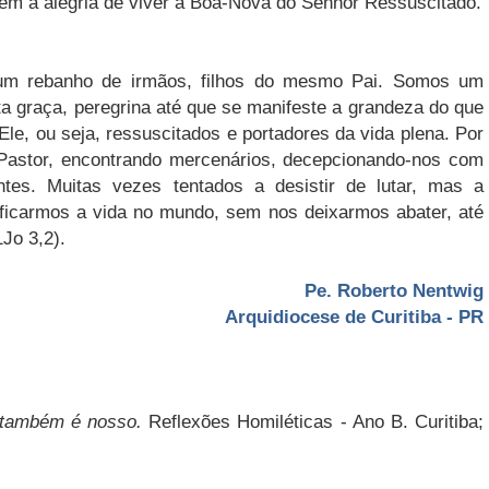
em a alegria de viver a Boa-Nova do Senhor Ressuscitado.
 um rebanho de irmãos, filhos do mesmo Pai. Somos um
a graça, peregrina até que se manifeste a grandeza do que
e, ou seja, ressuscitados e portadores da vida plena. Por
astor, encontrando mercenários, decepcionando-nos com
ntes. Muitas vezes tentados a desistir de lutar, mas a
ficarmos a vida no mundo, sem nos deixarmos abater, até
Jo 3,2).
Pe. Roberto Nentwig
Arquidiocese de Curitiba - PR
 também é nosso.
Reflexões Homiléticas - Ano B. Curitiba;