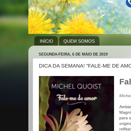
INÍCIO
QUEM SOMOS
SEGUNDA-FEIRA, 6 DE MAIO DE 2019
DICA DA SEMANA! "FALE-ME DE AM
Fa
Michel
Ambie
Magní
para s
origi
reflit