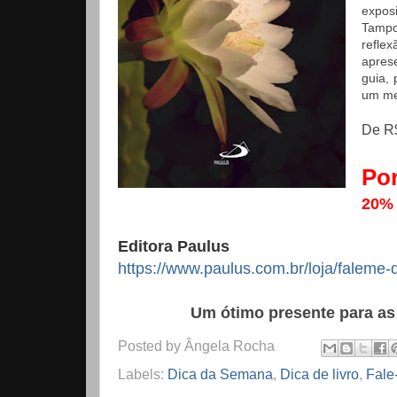
expos
Tampo
refle
apres
guia,
um mei
De R$
Por
20% 
Editora Paulus
https://www.paulus.com.br/loja/faleme
Um ótimo presente para as 
Posted by
Ângela Rocha
Labels:
Dica da Semana
,
Dica de livro
,
Fale