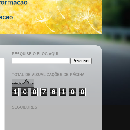
PESQUISE O BLOG AQUI
TOTAL DE VISUALIZAÇÕES DE PÁGINA
1
0
0
7
6
1
0
0
SEGUIDORES