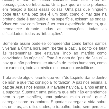
perseguição, de tribulação. Uma paz que é muito profunda
em relação a todas essas coisas. Uma paz que ninguém
pode tirar, uma paz que é um dom, como o mar que na
profundidade é tranquilo e, na superfície, existem as ondas.
Viver em paz com Jesus é ter esta experiência dentro, que
permanece durante todas as provações, todas as
dificuldades, todas as “tribulações”.
Somente assim pode-se compreender como tantos santos
viveram a última hora sem “perder a paz", a ponto de falar
às testemunhas que estavam "indo ao martírio como
convidados às núpcias". Este é o dom da "paz de Jesus" –
paz que não podemos ter através de meios humanos, como
por exemplo, indo ao médico ou tomando ansiolíticos.
Trata-se de algo diferente que vem "do Espírito Santo dentro
de nós" e que traz consigo a "fortaleza". A paz nos ensina, a
paz de Jesus nos ensina, a ir avante na vida. Ela nos ensina
a suportar. Suportar: uma palavra que nós não entendemos
bem o que significa, uma palavra muito cristã, que é
carregar sobre os ombros. Suportar: carregar a vida sobre
os ombros, as dificuldades, o trabalho, tudo, sem perder a