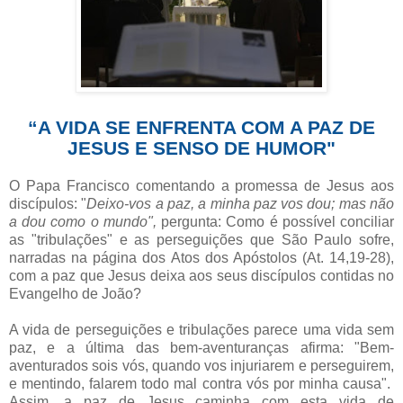
“A VIDA SE ENFRENTA COM A PAZ DE
JESUS E SENSO DE HUMOR"
O Papa Francisco comentando a promessa de Jesus aos
discípulos: "
Deixo-vos a paz, a minha paz vos dou; mas não
a dou como o mundo",
pergunta: Como é possível conciliar
as "tribulações" e as perseguições que São Paulo sofre,
narradas na página dos Atos dos Apóstolos (At. 14,19-28),
com a paz que Jesus deixa aos seus discípulos contidas no
Evangelho de João?
A vida de perseguições e tribulações parece uma vida sem
paz, e a última das bem-aventuranças afirma: "Bem-
aventurados sois vós, quando vos injuriarem e perseguirem,
e mentindo, falarem todo mal contra vós por minha causa".
Assim, a paz de Jesus caminha com esta vida de