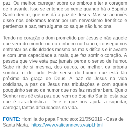
paz. Ou melhor, carregar sobre os ombros e ter a coragem
de ir avante. Isso se entende somente quando há o Espírito
Santo dentro, que nos dá a paz de Jesus. Mas se ao invés
disso nos deixamos tomar por um nervosismo frenético e
perdemos a paz, tem alguma coisa que não funciona.
Tendo no coração o dom prometido por Jesus e não aquele
que vem do mundo ou do dinheiro no banco, conseguimos
enfrentar as dificuldades mesmo as mais difíceis e ir avante
e com uma capacidade a mais, que faz sorrir o coração. A
pessoa que vive esta paz jamais perde o senso de humor.
Sabe rir de si mesma, dos outros, ou melhor, da própria
sombra, ri de tudo. Este senso do humor que está tão
próximo da graça de Deus. A paz de Jesus na vida
cotidiana, a paz de Jesus nas tribulações e com aquele
pouquinho senso de humor que nos faz respirar bem. Que o
Senhor nos dê esta paz que vem do Espírito Santo, esta paz
que é característica
Dele e que nos ajuda a suportar,
carregar, tantas dificuldades na vida.
FONTE:
Homilia do papa Francisco: 21/05/2019 - Casa de
Santa Marta.
https://www.vaticannews.va/pt.html