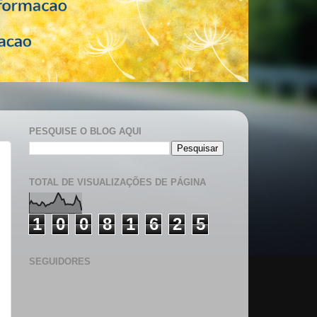
PESQUISE O BLOG AQUI
TOTAL DE VISUALIZAÇÕES DE PÁGINA
1
0
0
8
1
6
2
5
SEGUIDORES