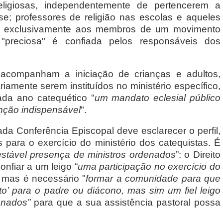
religiosas, independentemente de pertencerem a
ese; professores de religião nas escolas e aqueles
do exclusivamente aos membros de um movimento
 "preciosa" é confiada pelos responsáveis dos
 acompanham a iniciação de crianças e adultos,
amente serem instituídos no ministério específico,
da ano catequético "
um mandato eclesial público
unção indispensável
".
ada Conferência Episcopal deve esclarecer o perfil,
 para o exercício do ministério dos catequistas. É
stável presença de ministros ordenados
”: o Direito
nfiar a um leigo “
uma participação no exercício do
, mas é necessário "
formar a comunidade para que
to’ para o padre ou diácono, mas sim um fiel leigo
denados”
para que a sua assistência pastoral possa