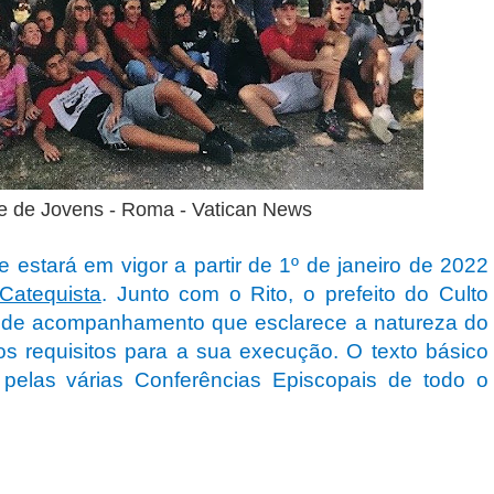
 de Jovens - Roma - Vatican News
ue estará em vigor a partir de 1º de janeiro de 2022
 Catequista
. Junto com o Rito, o prefeito do Culto
a de acompanhamento que esclarece a natureza do
 os requisitos para a sua execução. O texto básico
 pelas várias Conferências Episcopais de todo o