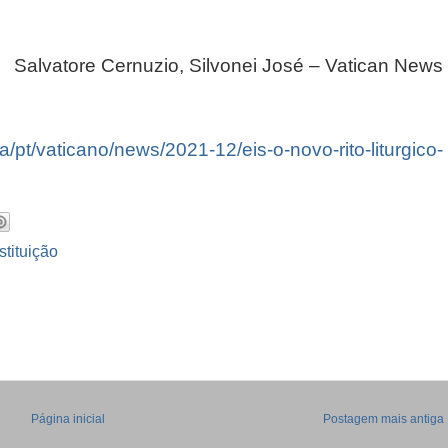
Salvatore Cernuzio, Silvonei José – Vatican News
/pt/vaticano/news/2021-12/eis-o-novo-rito-liturgico-
stituição
Página inicial
Postagem mais antiga