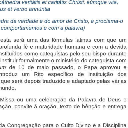
thedra veritátis et caritátis Christi, eúmque vita,
us et verbo annúntia
tedra da verdade e do amor de Cristo, e proclama-o
 comportamentos e com a palavra)
, esta será uma das fórmulas latinas com que um
profunda fé e maturidade humana e com a devida
instituídos como catequistas pelo seu bispo durante
instituir formalmente o ministério do catequista com
ium
de 10 de maio passado, o Papa aprovou e
troduz um Rito específico de Instituição dos
 que será depois traduzido e adaptado pelas várias
 mundo.
a Missa ou uma celebração da Palavra de Deus e
ção, convite à oração, texto de bênção e entrega
 da Congregação para o Culto Divino e a Disciplina