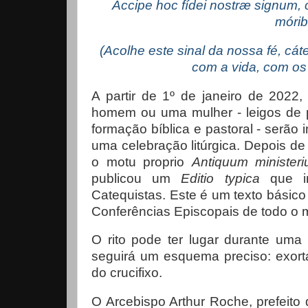
Accipe hoc fídei nostræ signum, cá
mórib
(Acolhe este sinal da nossa fé, cá
com a vida, com os
A partir de 1º de janeiro de 2022
homem ou uma mulher - leigos de 
formação bíblica e pastoral - serão 
uma celebração litúrgica. Depois de 
o motu proprio
Antiquum minister
publicou um
Editio typica
que in
Catequistas. Este é um texto básico
Conferências Episcopais de todo o
O rito pode ter lugar durante um
seguirá um esquema preciso: exorta
do crucifixo.
O Arcebispo Arthur Roche, prefeito