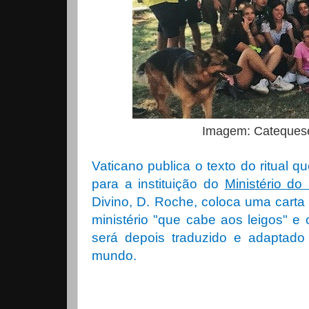
Imagem: Catequese
Vaticano publica o texto do ritual q
para a instituição do
Ministério do
Divino, D. Roche, coloca uma cart
ministério "que cabe aos leigos" e
será depois traduzido e adaptado
mundo.