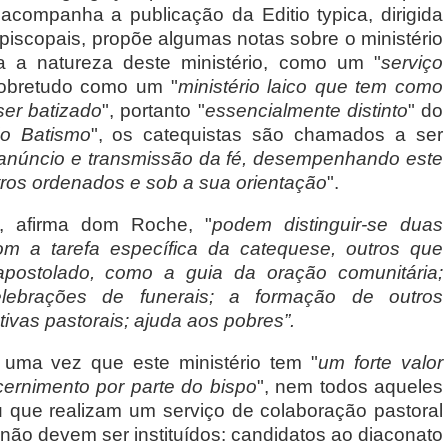
companha a publicação da Editio typica, dirigida
piscopais, propõe algumas notas sobre o ministério
da a natureza deste ministério, como um "
serviço
sobretudo como um "
ministério laico que tem como
er batizado
", portanto "
essencialmente distinto
" do
do Batismo
", os catequistas são chamados a ser
o anúncio e transmissão da fé, desempenhando este
ros ordenados e sob a sua orientação
".
", afirma dom Roche, "
podem distinguir-se duas
 com a tarefa específica da catequese, outros que
apostolado, como a guia da oração comunitária;
elebrações de funerais; a formação de outros
tivas pastorais; ajuda aos pobres”.
, uma vez que este ministério tem "
um forte valor
cernimento por parte do bispo
", nem todos aqueles
 que realizam um serviço de colaboração pastoral
, não devem ser instituídos: candidatos ao diaconato