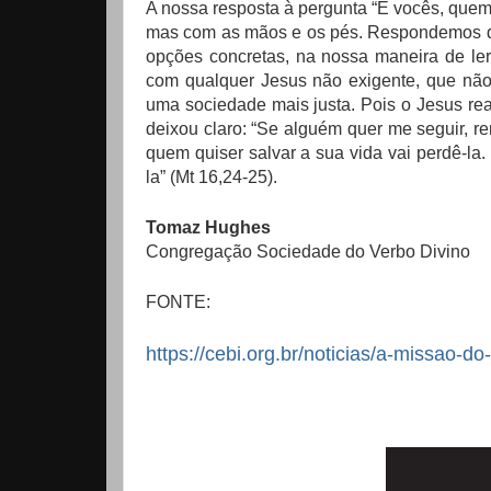
A nossa resposta à pergunta “E vocês, quem 
mas com as mãos e os pés. Respondemos qu
opções concretas, na nossa maneira de ler
com qualquer Jesus não exigente, que não 
uma sociedade mais justa. Pois o Jesus rea
deixou claro: “Se alguém quer me seguir, r
quem quiser salvar a sua vida vai perdê-la
la” (Mt 16,24-25).
Tomaz Hughes
Congregação Sociedade do Verbo Divino
FONTE:
https://cebi.org.br/noticias/a-missao-