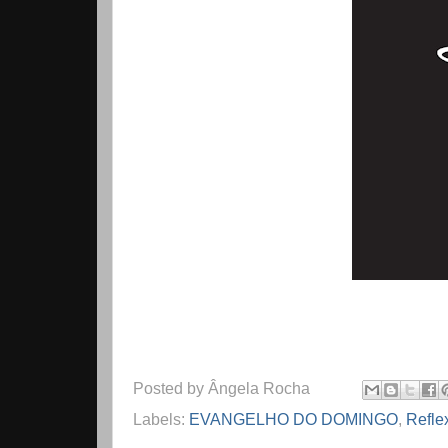
Posted by
Ângela Rocha
Labels:
EVANGELHO DO DOMINGO
,
Refle