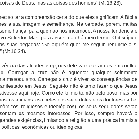
coisas de Deus, mas as coisas dos homens” (Mt 16,23).
eciso ter a compreensão certa do que eles significam. A Bíblia
res à sua imagem e semelhança. Na verdade, porém, muitas
semelhança, para que não nos incomode. A nossa tendência é
rvo Sofredor. Mas, para Jesus, não há meio termo. O discípulo
as suas pegadas: “Se alguém quer me seguir, renuncie a si
 (Mt 16,24).
ivência das atitudes e opções dele vai colocar-nos em conflito
o. Carregar a cruz não é aguentar qualquer sofrimento
eria masoquismo. Carregar a cruz é viver as consequências de
anifestado em Jesus. Segui-lo não é tanto fazer o que Jesus
stivesse aqui hoje. Como ele foi morto, não pelo povo, mas por
os, os anciãos, os chefes dos sacerdotes e os doutores da Lei
onômicos, religiosos e ideológicos), os seus seguidores serão
esentam os mesmos interesses. Por isso, sempre haverá a
randes exigências, limitando a religião a uma prática intimista
 políticas, econômicas ou ideológicas.