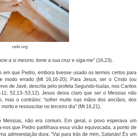
cebi.org
cie a si mesmo, tome a sua cruz e siga-me
” (16,23).
o em que Pedro, embora tivesse usado os termos certos para
e modo errado (Mt 16,16-20). Para Jesus, ser o Cristo (ou
rvo de Javé, descrita pelo profeta Segundo-Isaías, nos Cantos
4-11; 52,13–53,12). Jesus deixa claro que ser o Messias não
o, mas o contrário: “sofrer muito nas mãos dos anciãos, dos
morto e ressuscitar no terceiro dia” (Mt 16,21).
o Messias, não era comum. Em geral, o povo esperava um
ra-nos que Pedro partilhava essa visão equivocada, a ponto de
e uma admoestação dura: “Vai para trás de mim, Satanás! És um