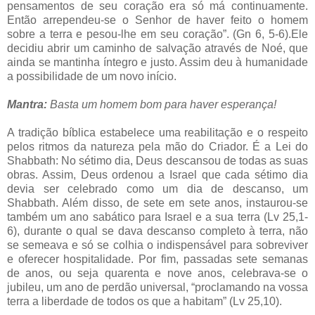
pensamentos de seu coração era só má continuamente.
Então arrependeu-se o Senhor de haver feito o homem
sobre a terra e pesou-lhe em seu coração”. (Gn 6, 5-6).Ele
decidiu abrir um caminho de salvação através de Noé, que
ainda se mantinha íntegro e justo. Assim deu à humanidade
a possibilidade de um novo início.
Mantra:
Basta um homem bom para haver esperança!
A tradição bíblica estabelece uma reabilitação e o respeito
pelos ritmos da natureza pela mão do Criador. É a Lei do
Shabbath: No sétimo dia, Deus descansou de todas as suas
obras. Assim, Deus ordenou a Israel que cada sétimo dia
devia ser celebrado como um dia de descanso, um
Shabbath. Além disso, de sete em sete anos, instaurou-se
também um ano sabático para Israel e a sua terra (Lv 25,1-
6), durante o qual se dava descanso completo à terra, não
se semeava e só se colhia o indispensável para sobreviver
e oferecer hospitalidade. Por fim, passadas sete semanas
de anos, ou seja quarenta e nove anos, celebrava-se o
jubileu, um ano de perdão universal, “proclamando na vossa
terra a liberdade de todos os que a habitam” (Lv 25,10).