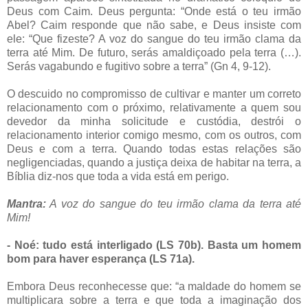
Deus com Caim. Deus pergunta: “Onde está o teu irmão
Abel? Caim responde que não sabe, e Deus insiste com
ele: “Que fizeste? A voz do sangue do teu irmão clama da
terra até Mim. De futuro, serás amaldiçoado pela terra (…).
Serás vagabundo e fugitivo sobre a terra” (Gn 4, 9-12).
O descuido no compromisso de cultivar e manter um correto
relacionamento com o próximo, relativamente a quem sou
devedor da minha solicitude e custódia, destrói o
relacionamento interior comigo mesmo, com os outros, com
Deus e com a terra. Quando todas estas relações são
negligenciadas, quando a justiça deixa de habitar na terra, a
Bíblia diz-nos que toda a vida está em perigo.
Mantra:
A voz do sangue do teu irmão clama da terra até
Mim!
- Noé: tudo está interligado (LS 70b). Basta um homem
bom para haver esperança (LS 71a).
Embora Deus reconhecesse que: “a maldade do homem se
multiplicara sobre a terra e que toda a imaginação dos