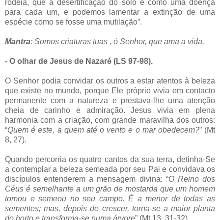
rodeia, que a desertificação do solo é como uma doença
para cada um, e podemos lamentar a extinção de uma
espécie como se fosse uma mutilação”.
Mantra
: Somos criaturas tuas , ó Senhor, que ama a vida.
- O olhar de Jesus de Nazaré (LS 97-98).
O Senhor podia convidar os outros a estar atentos à beleza
que existe no mundo, porque Ele próprio vivia em contacto
permanente com a natureza e prestava-lhe uma atenção
cheia de carinho e admiração. Jesus vivia em plena
harmonia com a criação, com grande maravilha dos outros:
“
Quem é este, a quem até o vento e o mar obedecem?
” (Mt
8, 27).
Quando percorria os quatro cantos da sua terra, detinha-Se
a contemplar a beleza semeada por seu Pai e convidava os
discípulos entenderem a mensagem divina: “
O Reino dos
Céus é semelhante a um grão de mostarda que um homem
tomou e semeou no seu campo. É a menor de todas as
sementes; mas, depois de crescer, torna-se a maior planta
do horto e transforma-se numa árvore
” (Mt 13, 31-32).