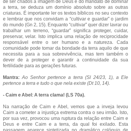
de ser criados à imagem de Deus e do mandato de dominar
a terra, se deduza um domínio absoluto sobre as outras
criaturas. É importante ler os textos bíblicos no seu contexto
e lembrar que nos convidam a “cultivar e guardar” o jardim
do mundo (Gn 2, 15). Enquanto “cultivar” quer dizer lavrar ou
trabalhar um terreno, “guardar” significa proteger, cuidar,
preservar, velar. Isto implica uma relação de reciprocidade
responsável entre o ser humano e a natureza. Cada
comunidade pode tomar da bondade da terra aquilo de que
necessita para a sua sobrevivência, mas tem também o
dever de a proteger e garantir a continuidade da sua
fertilidade para as gerações futuras.
Mantra:
Ao Senhor pertence a terra (Sl 24/23, 1), a Ele
pertence a terra e tudo o que nela existe (Dt 10, 14).
- Caim e Abel: A terra clama! (LS 70a).
Na narração de Caim e Abel, vemos que a inveja levou
Caim a cometer a injustiça extrema contra o seu irmão. Isto,
por sua vez, provocou uma ruptura da relação entre Caim e
Deus e entre Caim e a terra, da qual foi exilado. Esta
passagem aparece sintetizada no dramático colóquio de