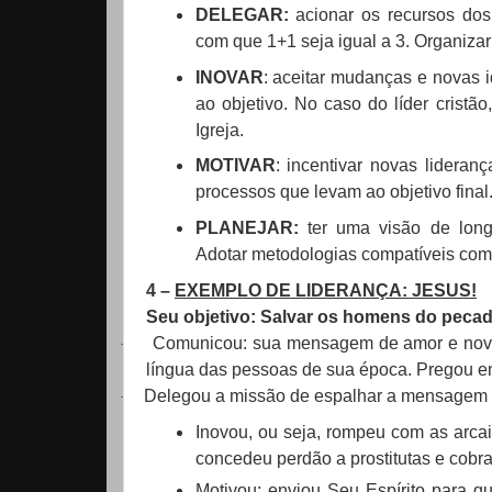
DELEGAR:
acionar os recursos dos 
com que 1+1 seja igual a 3. Organizar
INOVAR
: aceitar mudanças e novas i
ao objetivo. No caso do líder cristã
Igreja.
MOTIVAR
: incentivar novas lideranç
processos que levam ao objetivo final
PLANEJAR:
ter uma visão de longo 
Adotar metodologias compatíveis com 
4 –
EXEMPLO DE LIDERANÇA: JESUS!
Seu objetivo: Salvar os homens do pecado
Comunicou: sua mensagem de amor e nova 
·
língua das pessoas de sua época. Pregou em
Delegou a missão de espalhar a mensagem 
·
Inovou, ou seja, rompeu com as arcai
concedeu perdão a prostitutas e cobr
Motivou: enviou Seu Espírito para q