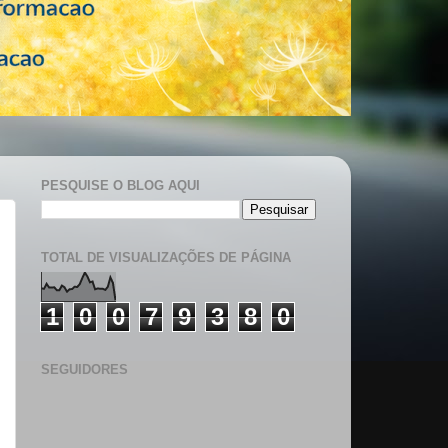
PESQUISE O BLOG AQUI
TOTAL DE VISUALIZAÇÕES DE PÁGINA
1
0
0
7
9
3
8
0
SEGUIDORES