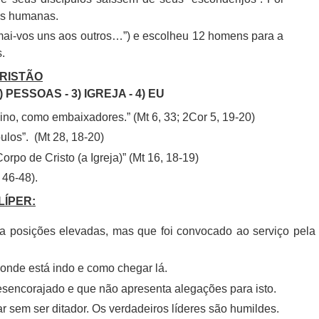
as humanas.
Amai-vos uns aos outros…”) e escolheu 12 homens para a
.
CRISTÃO
2) PESSOAS - 3) IGREJA - 4) EU
eino, como embaixadores.” (Mt 6, 33; 2Cor 5, 19-20)
pulos”. (Mt 28, 18-20)
orpo de Cristo (a Igreja)” (Mt 16, 18-19)
 46-48).
LÍPER:
a posições elevadas, mas que foi convocado ao serviço pela
onde está indo e como chegar lá.
esencorajado e que não apresenta alegações para isto.
r sem ser ditador. Os verdadeiros líderes são humildes.