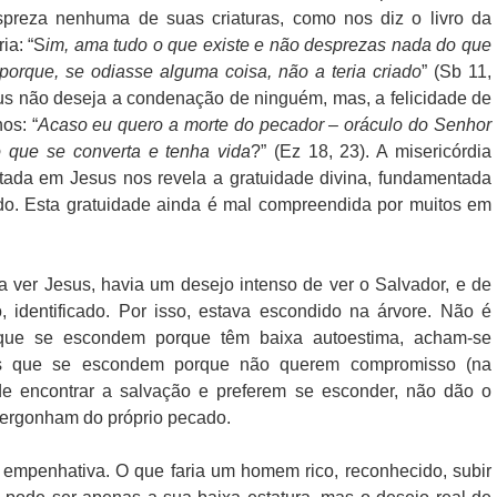
preza nenhuma de suas criaturas, como nos diz o livro da
ia: “S
im, ama tudo o que existe e não desprezas nada do que
, porque, se odiasse alguma coisa, não a teria criado
” (Sb 11,
us não deseja a condenação de ninguém, mas, a felicidade de
hos: “
Acaso eu quero a morte do pecador – oráculo do Senhor
 que se converta e tenha vida
?” (Ez 18, 23). A misericórdia
tada em Jesus nos revela a gratuidade divina, fundamentada
o. Esta gratuidade ainda é mal compreendida por muitos em
 ver Jesus, havia um desejo intenso de ver o Salvador, e de
, identificado. Por isso, estava escondido na árvore. Não é
que se escondem porque têm baixa autoestima, acham-se
eles que se escondem porque não querem compromisso (na
 encontrar a salvação e preferem se esconder, não dão o
ergonham do próprio pecado.
 empenhativa. O que faria um homem rico, reconhecido, subir