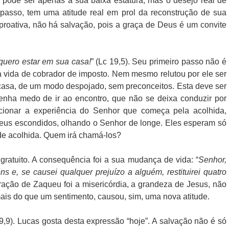
pode ser apenas a sua baixa estatura, mas o desejo real de
passo, tem uma atitude real em prol da reconstrução de sua
 proativa, não há salvação, pois a graça de Deus é um convite
quero estar em sua casa!
” (Lc 19,5). Seu primeiro passo não é
ua vida de cobrador de imposto. Nem mesmo relutou por ele ser
casa, de um modo despojado, sem preconceitos. Esta deve ser
tenha medo de ir ao encontro, que não se deixa conduzir por
rcionar a experiência do Senhor que começa pela acolhida,
ueus escondidos, olhando o Senhor de longe. Eles esperam só
de acolhida. Quem irá chamá-los?
ratuito. A consequência foi a sua mudança de vida: “
Senhor,
 e, se causei qualquer prejuízo a alguém, restituirei quatro
ração de Zaqueu foi a misericórdia, a grandeza de Jesus, não
ais do que um sentimento, causou, sim, uma nova atitude.
19,9). Lucas gosta desta expressão “hoje”. A salvação não é só