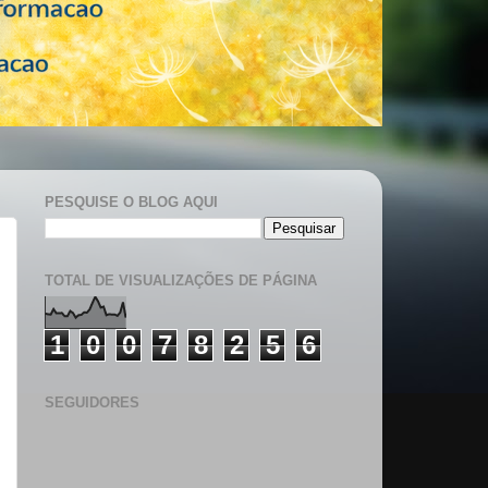
PESQUISE O BLOG AQUI
TOTAL DE VISUALIZAÇÕES DE PÁGINA
1
0
0
7
8
2
5
6
SEGUIDORES