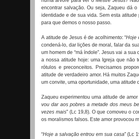
numa árvore para ver o Mestre Jesus? Não 
encontrar salvação. Ou seja, Zaqueu dá o 
identidade e de sua vida. Sem esta atitude
para que demos o nosso passo.
A atitude de Jesus é de acolhimento: “
Hoje 
condená-lo, dar lições de moral, falar da s
um homem de “má índole”. Jesus vai a sua 
a nossa atitude hoje: uma Igreja que não 
rótulos e preconceitos. Precisamos propo
atitude de verdadeiro amor. Há muitos Zaq
um convite, uma oportunidade, uma atitude 
Zaqueu experimentou uma atitude de amor g
vou dar aos pobres a metade dos meus bens
vezes mais
” (Lc 19,8). O que comoveu o co
os moralismos falsos. Este amor provocou m
“
Hoje a salvação entrou em sua casa
” (Lc 