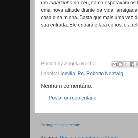
um
lugarzinho
no céu, como esperavam os t
uma nova atitude diante da vida, arraigad
casa e na minha. Basta que mais uma vez de
sua entrada, Ele entrará e fará conosco a ref
Posted by
Ângela Rocha
Labels:
Homilia
,
Pe. Roberto Nentwig
Nenhum comentário:
Postar um comentário
Postagem mais recente
Assinar:
Postar comentários (Atom)