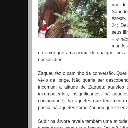
não des
Sabedor
fizeste
24). De
seus fil
– e não
manifes
no amor que ama acima de qualquer pecad
nossos dias.
Zaqueu fez o caminho da conversão. Queria
vê-lo de longe. Não queria ser descoberto
incomum a atitude de Zaqueu: aqueles 
incompetentes, insignificantes; há aqu
comunidade); há aqueles que têm medo de
passo; há aqueles como Zaqueu que se env
Subir na árvore revela também uma atitude