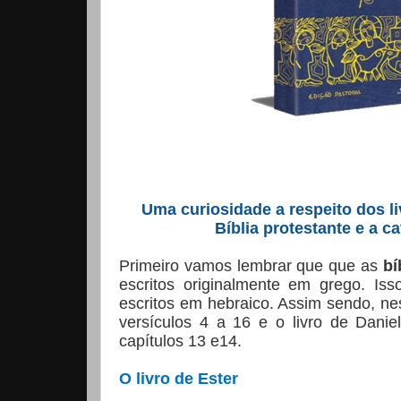
Uma curiosidade a respeito dos li
Bíblia protestante e a c
Primeiro vamos lembrar que que as
bí
escritos originalmente em grego. Iss
escritos em hebraico. Assim sendo, nest
versículos 4 a 16 e o livro de Danie
capítulos 13 e14.
O livro de Ester