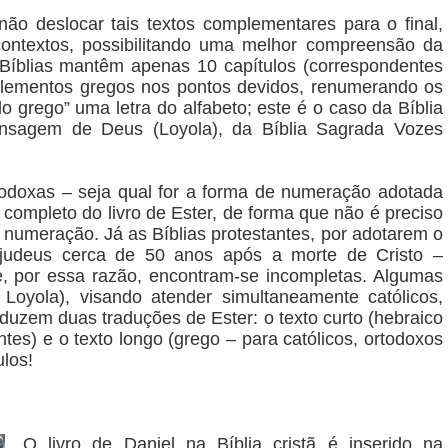
 não deslocar tais textos complementares para o final,
contextos, possibilitando uma melhor compreensão da
s Bíblias mantêm apenas 10 capítulos (correspondentes
plementos gregos nos pontos devidos, renumerando os
lo grego” uma letra do alfabeto; este é o caso da Bíblia
ensagem de Deus (Loyola), da Bíblia Sagrada Vozes
rtodoxas – seja qual for a forma de numeração adotada
 completo do livro de Ester, de forma que não é preciso
 numeração. Já as Bíblias protestantes, por adotarem o
s judeus cerca de 50 anos após a morte de Cristo –
, por essa razão, encontram-se incompletas. Algumas
oyola), visando atender simultaneamente católicos,
oduzem duas traduções de Ester: o texto curto (hebraico
tes) e o texto longo (grego – para católicos, ortodoxos
ulos!
O livro de Daniel na Bíblia cristã é inserido na