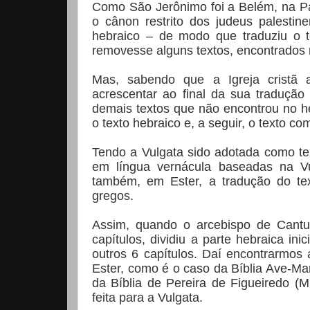
Como São Jerônimo foi a Belém, na Pal
o cânon restrito dos judeus palestin
hebraico – de modo que traduziu o t
removesse alguns textos, encontrados n
Mas, sabendo que a Igreja cristã
acrescentar ao final da sua traduçã
demais textos que não encontrou no heb
o texto hebraico e, a seguir, o texto c
Tendo a Vulgata sido adotada como texto
em língua vernácula baseadas na Vu
também, em Ester, a tradução do te
gregos.
Assim, quando o arcebispo de Cantuá
capítulos, dividiu a parte hebraica i
outros 6 capítulos. Daí encontrarmos 
Ester, como é o caso da Bíblia Ave-Mar
da Bíblia de Pereira de Figueiredo (M
feita para a Vulgata.