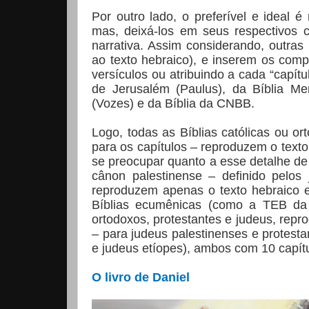
Por outro lado, o preferível e ideal é
mas, deixá-los em seus respectivos 
narrativa. Assim considerando, outra
ao texto hebraico), e inserem os com
versículos ou atribuindo a cada “capítu
de Jerusalém (Paulus), da Bíblia M
(Vozes) e da Bíblia da CNBB.
Logo, todas as Bíblias católicas ou o
para os capítulos – reproduzem o texto
se preocupar quanto a esse detalhe de
cânon palestinense – definido pelo
reproduzem apenas o texto hebraico e
Bíblias ecumênicas (como a TEB da L
ortodoxos, protestantes e judeus, repr
– para judeus palestinenses e protestan
e judeus etíopes), ambos com 10 capít
O livro de Daniel