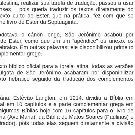
estina, realizar sua tarefa de tradução, passou a usar
enses – pois queria traduzir os textos diretamente do
exto curto de Ester, que na prática, fez com que se
o livro de Ester da Septuaginta.
 adotava o cânon longo, São Jerônimo acabou por
o de Ester, como que em um “apêndice” ou anexo, os
raico. Em outras palavras: ele disponibilizou primeiro
omplementar grego.
 bíblico oficial para a Igreja latina, todas as versões
lgata de São Jerônimo acabaram por disponibilizar
xto hebraico seguido da tradução dos complementos
ria, Estêvão Langton, em 1214, dividiu a Bíblia em
nicial em 10 capítulos e a parte complementar grega em
algumas Bíblias hoje com 16 capítulos para o livro de
ia (Ave Maria), da Bíblia de Matos Soares (Paulinas) e
irador), pois todas elas seguem diretamente a divisão