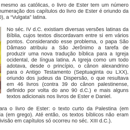
mesmo as católicas, o livro de Ester tem um número
numeração dos capítulos do livro de Ester é oriundo da
, a “Vulgata” latina.
No séc. IV d.C. existiam diversas versões latinas da
Bíblia, cujos textos discordavam entre si em vários
pontos. Considerando esse problema, o papa São
Dâmaso atribuiu a São Jerônimo a tarefa de
produzir uma nova tradução bíblica para a Igreja
ocidental, de língua latina. A Igreja como um todo
adotava, desde o princípio, o cânon alexandrino
para o Antigo Testamento (Septuaginta ou LXX),
oriundo dos judeus da Dispersão, o que resultava
em 46 livros (contra 39 do cânon palestinense,
definido por volta do ano 90 d.C.) e mais alguns
textos adicionais nos livros de Ester e Daniel.
ra o livro de Ester: o texto curto da Palestina (em
ia (em grego). Até então, os textos bíblicos não eram
ivisão em capítulos só ocorreu no séc. XIII d.C.).