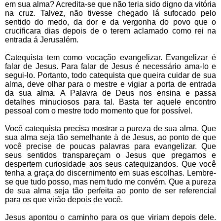
em sua alma? Acredita-se que não teria sido digno da vitória
na cruz. Talvez, não tivesse chegado lá sufocado pelo
sentido do medo, da dor e da vergonha do povo que o
crucificara dias depois de o terem aclamado como rei na
entrada á Jerusalém.
Catequista tem como vocação evangelizar. Evangelizar é
falar de Jesus. Para falar de Jesus é necessário ama-lo e
segui-lo. Portanto, todo catequista que queira cuidar de sua
alma, deve olhar para o mestre e vigiar a porta de entrada
da sua alma. A Palavra de Deus nos ensina e passa
detalhes minuciosos para tal. Basta ter aquele encontro
pessoal com o mestre todo momento que for possível.
Você catequista precisa mostrar a pureza de sua alma. Que
sua alma seja tão semelhante à de Jesus, ao ponto de que
você precise de poucas palavras para evangelizar. Que
seus sentidos transpareçam o Jesus que pregamos e
despertem curiosidade aos seus catequizandos. Que você
tenha a graça do discernimento em suas escolhas. Lembre-
se que tudo posso, mas nem tudo me convém. Que a pureza
de sua alma seja tão perfeita ao ponto de ser referencial
para os que virão depois de você.
Jesus apontou o caminho para os que viriam depois dele.