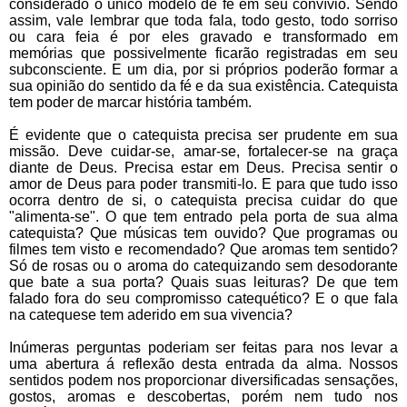
considerado o único modelo de fé em seu convívio. Sendo
assim, vale lembrar que toda fala, todo gesto, todo sorriso
ou cara feia é por eles gravado e transformado em
memórias que possivelmente ficarão registradas em seu
subconsciente. E um dia, por si próprios poderão formar a
sua opinião do sentido da fé e da sua existência. Catequista
tem poder de marcar história também.
É evidente que o catequista precisa ser prudente em sua
missão. Deve cuidar-se, amar-se, fortalecer-se na graça
diante de Deus. Precisa estar em Deus. Precisa sentir o
amor de Deus para poder transmiti-lo. E para que tudo isso
ocorra dentro de si, o catequista precisa cuidar do que
"alimenta-se". O que tem entrado pela porta de sua alma
catequista? Que músicas tem ouvido? Que programas ou
filmes tem visto e recomendado? Que aromas tem sentido?
Só de rosas ou o aroma do catequizando sem desodorante
que bate a sua porta? Quais suas leituras? De que tem
falado fora do seu compromisso catequético? E o que fala
na catequese tem aderido em sua vivencia?
Inúmeras perguntas poderiam ser feitas para nos levar a
uma abertura á reflexão desta entrada da alma. Nossos
sentidos podem nos proporcionar diversificadas sensações,
gostos, aromas e descobertas, porém nem tudo nos