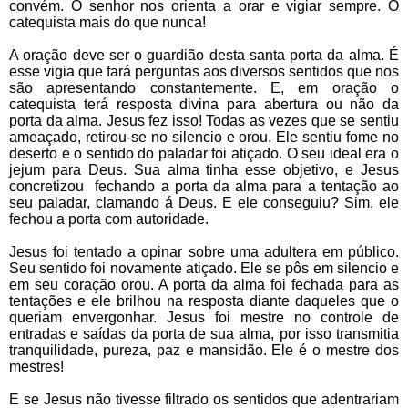
convém. O senhor nos orienta a orar e vigiar sempre. O
catequista mais do que nunca!
A oração deve ser o guardião desta santa porta da alma. É
esse vigia que fará perguntas aos diversos sentidos que nos
são apresentando constantemente. E, em oração o
catequista terá resposta divina para abertura ou não da
porta da alma. Jesus fez isso! Todas as vezes que se sentiu
ameaçado, retirou-se no silencio e orou. Ele sentiu fome no
deserto e o sentido do paladar foi atiçado. O seu ideal era o
jejum para Deus. Sua alma tinha esse objetivo, e Jesus
concretizou fechando a porta da alma para a tentação ao
seu paladar, clamando á Deus. E ele conseguiu? Sim, ele
fechou a porta com autoridade.
Jesus foi tentado a opinar sobre uma adultera em público.
Seu sentido foi novamente atiçado. Ele se pôs em silencio e
em seu coração orou. A porta da alma foi fechada para as
tentações e ele brilhou na resposta diante daqueles que o
queriam envergonhar. Jesus foi mestre no controle de
entradas e saídas da porta de sua alma, por isso transmitia
tranquilidade, pureza, paz e mansidão. Ele é o mestre dos
mestres!
E se Jesus não tivesse filtrado os sentidos que adentrariam