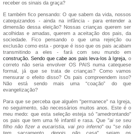
receber os sinais da graça?
E também fico pensando: O que sabem da vida, nossos
catequizandos - ainda na infância - para entender a
dimensão dessa eleição? Nossas crianças querem ser
acolhidas e amadas, querem a aceitação dos pais, da
sociedade. Fico pensando o que uma rejeição ou
exclusão como esta - porque é isso que os pais acabam
transmitindo a eles - fará com seu mundo em
construção. Sendo que cabe aos pais leva-los à Igreja,
o
correto não seria envolver OS PAIS numa catequese
formal, já que se trata de crianças? Como vamos
mensurar o efeito disso? Os pais compreendem isso?
Não está sendo mais uma “coação” do que
evangelização?
Para que se perceba que alguém "permanece" na Igreja,
no seguimento, são necessários muitos anos. Este é o
meu medo: que esta seleção esteja só "amedrontando"
os pais que tem uma fé infantil e rasa. Que "
ai se seu
filho não fizer a eucaristia, vai pro inferno
" ou "
se não
tem sacramento, depois não casa
", sejam os