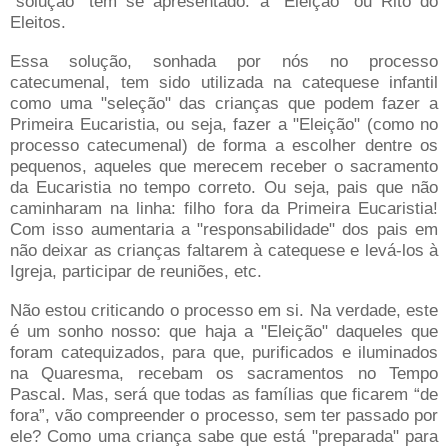
“solução” tem se apresentado: a “Eleição” ou Rito do
Eleitos.
Essa solução, sonhada por nós no processo
catecumenal, tem sido utilizada na catequese infantil
como uma "seleção" das crianças que podem fazer a
Primeira Eucaristia, ou seja, fazer a "Eleição" (como no
processo catecumenal) de forma a escolher dentre os
pequenos, aqueles que merecem receber o sacramento
da Eucaristia no tempo correto. Ou seja, pais que não
caminharam na linha: filho fora da Primeira Eucaristia!
Com isso aumentaria a "responsabilidade" dos pais em
não deixar as crianças faltarem à catequese e levá-los à
Igreja, participar de reuniões, etc.
Não estou criticando o processo em si. Na verdade, este
é um sonho nosso: que haja a "Eleição" daqueles que
foram catequizados, para que, purificados e iluminados
na Quaresma, recebam os sacramentos no Tempo
Pascal. Mas, será que todas as famílias que ficarem “de
fora”, vão compreender o processo, sem ter passado por
ele? Como uma criança sabe que está "preparada" para