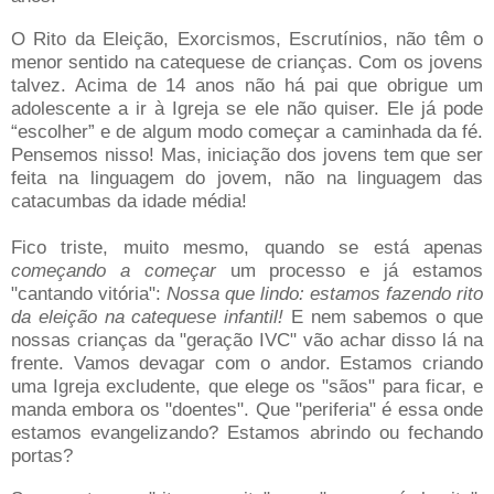
O Rito da Eleição, Exorcismos, Escrutínios, não têm o
menor sentido na catequese de crianças. Com os jovens
talvez. Acima de 14 anos não há pai que obrigue um
adolescente a ir à Igreja se ele não quiser. Ele já pode
“escolher” e de algum modo começar a caminhada da fé.
Pensemos nisso! Mas, iniciação dos jovens tem que ser
feita na linguagem do jovem, não na linguagem das
catacumbas da idade média!
Fico triste, muito mesmo, quando se está apenas
começando a começar
um processo e já estamos
"cantando vitória":
Nossa que lindo: estamos fazendo rito
da eleição na catequese infantil!
E nem sabemos o que
nossas crianças da "geração IVC" vão achar disso lá na
frente. Vamos devagar com o andor. Estamos criando
uma Igreja excludente, que elege os "sãos" para ficar, e
manda embora os "doentes". Que "periferia" é essa onde
estamos evangelizando? Estamos abrindo ou fechando
portas?