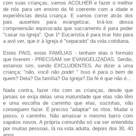
com suas crianças, vamos ACOLHER e fazer o melhor
de nós para um ensino da fé coerente com a idade e
experiências desta criança. E vamos correr atrás dos
pais ausentes para evangelizar, tirá-los dessa
compreensão equivocada que sacramento é para poder
"casar na Igreja". Que 1º Eucaristia é para tirar foto para
a avó ver, que ir à Igreja é "separado" da vida cotidiana.
Estes PAIS, estas FAMÍLIAS - tenham elas o formato
que tiverem - PRECISAM ser EVANGELIZADAS. Senão,
estamos sim, sendo EXCLUDENTES. Ao dizer a uma
criança: "
não, você não pode
! ” Isso é para o bem de
quem? Dela? Da família? Da Igreja? Da fé é que não é...
Nada contra, fazer rito com as crianças, desde que
jamais se exija delas uma maturidade que elas não têm
e uma escolha de caminho que elas, sozinhas, não
conseguem fazer. É preciso "adaptar" os ritos. Mudar o
passo, o caminho. Não amassar o mesmo barro com
sapatos novos. A própria comunhão só vai ser entendida
por muitas pessoas, lá na vida adulta, depois dos 30, 40
anos.