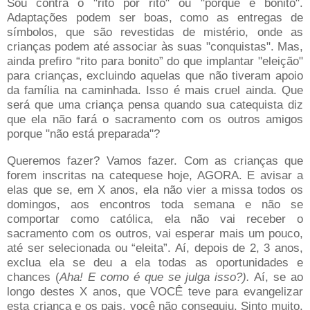
Sou contra o "rito por rito" ou "porque é bonito".
Adaptações podem ser boas, como as entregas de
símbolos, que são revestidas de mistério, onde as
crianças podem até associar às suas "conquistas". Mas,
ainda prefiro “rito para bonito” do que implantar "eleição"
para crianças, excluindo aquelas que não tiveram apoio
da família na caminhada. Isso é mais cruel ainda. Que
será que uma criança pensa quando sua catequista diz
que ela não fará o sacramento com os outros amigos
porque "não está preparada"?
Queremos fazer? Vamos fazer. Com as crianças que
forem inscritas na catequese hoje, AGORA. E avisar a
elas que se, em X anos, ela não vier a missa todos os
domingos, aos encontros toda semana e não se
comportar como católica, ela não vai receber o
sacramento com os outros, vai esperar mais um pouco,
até ser selecionada ou “eleita”. Aí, depois de 2, 3 anos,
exclua ela se deu a ela todas as oportunidades e
chances (
Aha! E como é que se julga isso?).
Aí, se ao
longo destes X anos, que VOCÊ teve para evangelizar
esta criança e os pais, você não conseguiu. Sinto muito,