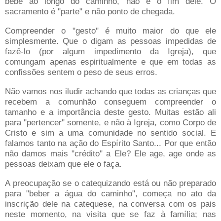
bebe ao longo do caminho, não é o fim dele. O
sacramento é "parte" e não ponto de chegada.
Compreender o "gesto" é muito maior do que ele
simplesmente. Que o digam as pessoas impedidas de
fazê-lo (por algum impedimento da Igreja), que
comungam apenas espiritualmente e que em todas as
confissões sentem o peso de seus erros.
Não vamos nos iludir achando que todas as crianças que
recebem a comunhão conseguem compreender o
tamanho e a importância deste gesto. Muitas estão ali
para "pertencer" somente, e não à Igreja, como Corpo de
Cristo e sim a uma comunidade no sentido social. E
falamos tanto na ação do Espírito Santo... Por que então
não damos mais "crédito" a Ele? Ele age, age onde as
pessoas deixam que ele o faça.
A preocupação se o catequizando está ou não preparado
para "beber a água do caminho", começa no ato da
inscrição dele na catequese, na conversa com os pais
neste momento, na visita que se faz à família; nas