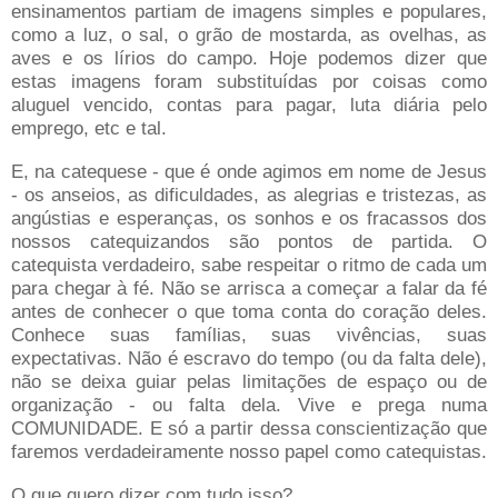
ensinamentos partiam de imagens simples e populares,
como a luz, o sal, o grão de mostarda, as ovelhas, as
aves e os lírios do campo. Hoje podemos dizer que
estas imagens foram substituídas por coisas como
aluguel vencido, contas para pagar, luta diária pelo
emprego, etc e tal.
E, na catequese - que é onde agimos em nome de Jesus
- os anseios, as dificuldades, as alegrias e tristezas, as
angústias e esperanças, os sonhos e os fracassos dos
nossos catequizandos são pontos de partida. O
catequista verdadeiro, sabe respeitar o ritmo de cada um
para chegar à fé. Não se arrisca a começar a falar da fé
antes de conhecer o que toma conta do coração deles.
Conhece suas famílias, suas vivências, suas
expectativas. Não é escravo do tempo (ou da falta dele),
não se deixa guiar pelas limitações de espaço ou de
organização - ou falta dela. Vive e prega numa
COMUNIDADE. E só a partir dessa conscientização que
faremos verdadeiramente nosso papel como catequistas.
O que quero dizer com tudo isso?