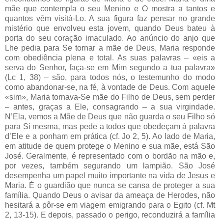
mãe que contempla o seu Menino e O mostra a tantos e
quantos vêm visitá-Lo. A sua figura faz pensar no grande
mistério que envolveu esta jovem, quando Deus bateu à
porta do seu coração imaculado. Ao anúncio do anjo que
Lhe pedia para Se tornar a mãe de Deus, Maria responde
com obediência plena e total. As suas palavras – «eis a
serva do Senhor, faça-se em Mim segundo a tua palavra»
(Lc 1, 38) – são, para todos nós, o testemunho do modo
como abandonar-se, na fé, à vontade de Deus. Com aquele
«sim», Maria tornava-Se mãe do Filho de Deus, sem perder
– antes, graças a Ele, consagrando – a sua virgindade.
N’Ela, vemos a Mãe de Deus que não guarda o seu Filho só
para Si mesma, mas pede a todos que obedeçam à palavra
d’Ele e a ponham em prática (cf. Jo 2, 5). Ao lado de Maria,
em atitude de quem protege o Menino e sua mãe, está São
José. Geralmente, é representado com o bordão na mão e,
por vezes, também segurando um lampião. São José
desempenha um papel muito importante na vida de Jesus e
Maria. É o guardião que nunca se cansa de proteger a sua
família. Quando Deus o avisar da ameaça de Herodes, não
hesitará a pôr-se em viagem emigrando para o Egito (cf. Mt
2, 13-15). E depois, passado o perigo, reconduzirá a família