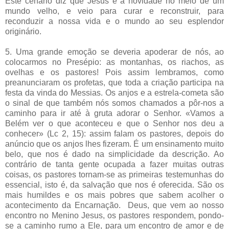
Este cenário diz que Jesus é a novidade no meio de um
mundo velho, e veio para curar e reconstruir, para
reconduzir a nossa vida e o mundo ao seu esplendor
originário.
5. Uma grande emoção se deveria apoderar de nós, ao
colocarmos no Presépio: as montanhas, os riachos, as
ovelhas e os pastores! Pois assim lembramos, como
preanunciaram os profetas, que toda a criação participa na
festa da vinda do Messias. Os anjos e a estrela-cometa são
o sinal de que também nós somos chamados a pôr-nos a
caminho para ir até à gruta adorar o Senhor. «Vamos a
Belém ver o que aconteceu e que o Senhor nos deu a
conhecer» (Lc 2, 15): assim falam os pastores, depois do
anúncio que os anjos lhes fizeram. É um ensinamento muito
belo, que nos é dado na simplicidade da descrição. Ao
contrário de tanta gente ocupada a fazer muitas outras
coisas, os pastores tornam-se as primeiras testemunhas do
essencial, isto é, da salvação que nos é oferecida. São os
mais humildes e os mais pobres que sabem acolher o
acontecimento da Encarnação.
Deus, que vem ao nosso
encontro no Menino Jesus, os pastores respondem, pondo-
se a caminho rumo a Ele, para um encontro de amor e de