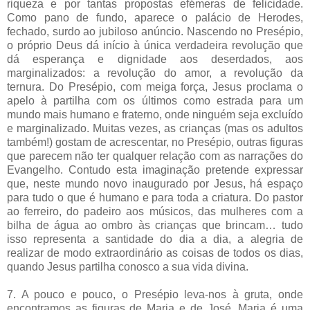
riqueza e por tantas propostas efémeras de felicidade.
Como pano de fundo, aparece o palácio de Herodes,
fechado, surdo ao jubiloso anúncio. Nascendo no Presépio,
o próprio Deus dá início à única verdadeira revolução que
dá esperança e dignidade aos deserdados, aos
marginalizados: a revolução do amor, a revolução da
ternura. Do Presépio, com meiga força, Jesus proclama o
apelo à partilha com os últimos como estrada para um
mundo mais humano e fraterno, onde ninguém seja excluído
e marginalizado. Muitas vezes, as crianças (mas os adultos
também!) gostam de acrescentar, no Presépio, outras figuras
que parecem não ter qualquer relação com as narrações do
Evangelho. Contudo esta imaginação pretende expressar
que, neste mundo novo inaugurado por Jesus, há espaço
para tudo o que é humano e para toda a criatura. Do pastor
ao ferreiro, do padeiro aos músicos, das mulheres com a
bilha de água ao ombro às crianças que brincam… tudo
isso representa a santidade do dia a dia, a alegria de
realizar de modo extraordinário as coisas de todos os dias,
quando Jesus partilha conosco a sua vida divina.
7. A pouco e pouco, o Presépio leva-nos à gruta, onde
encontramos as figuras de Maria e de José. Maria é uma