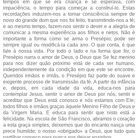
tempos em que se era criança e se esperava, com
impaciência, o tempo para começar a construí-lo. Estas
recordações induzem-nos a tomar consciência sempre de
novo do grande dom que nos foi feito, transmitindo-nos a fé;
e ao mesmo tempo, fazem-nos sentir o dever e a alegria de
comunicar a mesma experiência aos filhos e netos. Não é
importante a forma como se arma o Presépio; pode ser
sempre igual ou modificá-la cada ano. O que conta, é que
fale à nossa vida. Por todo o lado e na forma que for, o
Presépio narra o amor de Deus, o Deus que Se fez menino
para nos dizer quão próximo está de cada ser humano,
independentemente da condição em que este se encontre.
Queridos irmãos e irmãs, o Presépio faz parte do suave e
exigente processo de transmissão da fé. A partir da infância
e, depois, em cada idade da vida, educa-nos para
contemplar Jesus, sentir o amor de Deus por nós, sentir e
acreditar que Deus está conosco e nós estamos com Ele,
todos filhos e irmãos graças àquele Menino Filho de Deus e
da Virgem Maria. E educa para sentir que nisto está a
felicidade. Na escola de São Francisco, abramos o coração
a esta graça simples, deixemos que do encanto nasça uma
prece humilde: o nosso «obrigado» a Deus, que tudo quis
partilhar conosco para nunca nos deixar sozinhos.