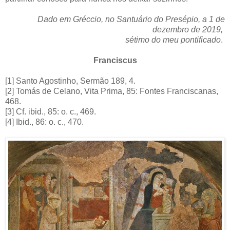
Dado em Gréccio, no Santuário do Presépio, a 1 de
dezembro de 2019,
sétimo do meu pontificado
.
Franciscus
[1] Santo Agostinho, Sermão 189, 4.
[2] Tomás de Celano, Vita Prima, 85: Fontes Franciscanas,
468.
[3] Cf. ibid., 85: o. c., 469.
[4] Ibid., 86: o. c., 470.