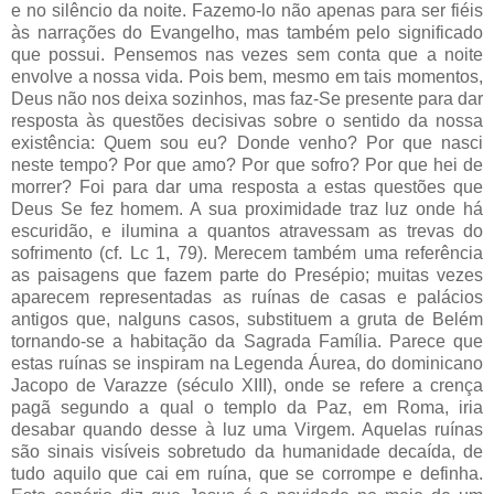
e no silêncio da noite. Fazemo-lo não apenas para ser fiéis
às narrações do Evangelho, mas também pelo significado
que possui. Pensemos nas vezes sem conta que a noite
envolve a nossa vida. Pois bem, mesmo em tais momentos,
Deus não nos deixa sozinhos, mas faz-Se presente para dar
resposta às questões decisivas sobre o sentido da nossa
existência: Quem sou eu? Donde venho? Por que nasci
neste tempo? Por que amo? Por que sofro? Por que hei de
morrer? Foi para dar uma resposta a estas questões que
Deus Se fez homem. A sua proximidade traz luz onde há
escuridão, e ilumina a quantos atravessam as trevas do
sofrimento (cf. Lc 1, 79). Merecem também uma referência
as paisagens que fazem parte do Presépio; muitas vezes
aparecem representadas as ruínas de casas e palácios
antigos que, nalguns casos, substituem a gruta de Belém
tornando-se a habitação da Sagrada Família. Parece que
estas ruínas se inspiram na Legenda Áurea, do dominicano
Jacopo de Varazze (século XIII), onde se refere a crença
pagã segundo a qual o templo da Paz, em Roma, iria
desabar quando desse à luz uma Virgem. Aquelas ruínas
são sinais visíveis sobretudo da humanidade decaída, de
tudo aquilo que cai em ruína, que se corrompe e definha.