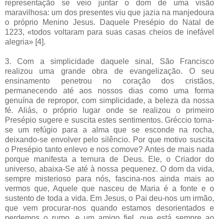
representação se veio juntar o dom de uma visão
maravilhosa: um dos presentes viu que jazia na manjedoura
o próprio Menino Jesus. Daquele Presépio do Natal de
1223, «todos voltaram para suas casas cheios de inefável
alegria» [4].
3. Com a simplicidade daquele sinal, São Francisco
realizou uma grande obra de evangelização. O seu
ensinamento penetrou no coração dos cristãos,
permanecendo até aos nossos dias como uma forma
genuína de repropor, com simplicidade, a beleza da nossa
fé. Aliás, o próprio lugar onde se realizou o primeiro
Presépio sugere e suscita estes sentimentos. Gréccio torna-
se um refúgio para a alma que se esconde na rocha,
deixando-se envolver pelo silêncio. Por que motivo suscita
o Presépio tanto enlevo e nos comove? Antes de mais nada
porque manifesta a ternura de Deus. Ele, o Criador do
universo, abaixa-Se até à nossa pequenez. O dom da vida,
sempre misterioso para nós, fascina-nos ainda mais ao
vermos que, Aquele que nasceu de Maria é a fonte e o
sustento de toda a vida. Em Jesus, o Pai deu-nos um irmão,
que vem procurar-nos quando estamos desorientados e
perdemos o rumo, e um amigo fiel, que está sempre ao