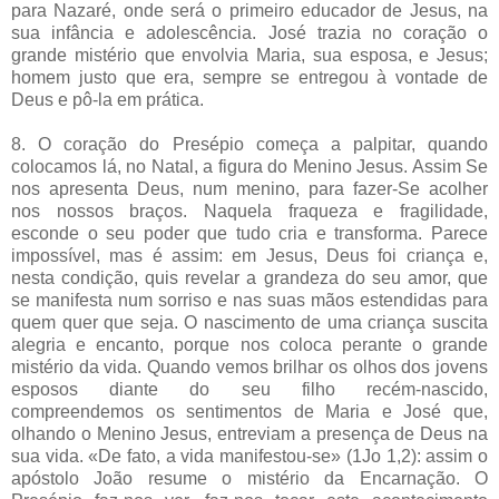
para Nazaré, onde será o primeiro educador de Jesus, na
sua infância e adolescência. José trazia no coração o
grande mistério que envolvia Maria, sua esposa, e Jesus;
homem justo que era, sempre se entregou à vontade de
Deus e pô-la em prática.
8. O coração do Presépio começa a palpitar, quando
colocamos lá, no Natal, a figura do Menino Jesus. Assim Se
nos apresenta Deus, num menino, para fazer-Se acolher
nos nossos braços. Naquela fraqueza e fragilidade,
esconde o seu poder que tudo cria e transforma. Parece
impossível, mas é assim: em Jesus, Deus foi criança e,
nesta condição, quis revelar a grandeza do seu amor, que
se manifesta num sorriso e nas suas mãos estendidas para
quem quer que seja. O nascimento de uma criança suscita
alegria e encanto, porque nos coloca perante o grande
mistério da vida. Quando vemos brilhar os olhos dos jovens
esposos diante do seu filho recém-nascido,
compreendemos os sentimentos de Maria e José que,
olhando o Menino Jesus, entreviam a presença de Deus na
sua vida. «De fato, a vida manifestou-se» (1Jo 1,2): assim o
apóstolo João resume o mistério da Encarnação. O