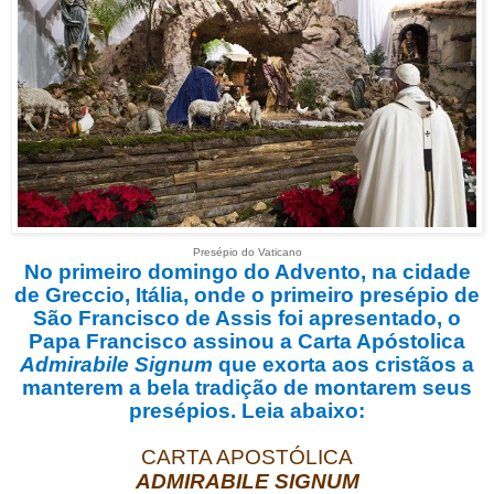
Presépio do Vaticano
No primeiro domingo do Advento, na cidade
de Greccio, Itália, onde o primeiro presépio de
São Francisco de Assis foi apresentado, o
Papa Francisco assinou a Carta Apóstolica
Admirabile Signum
que exorta aos cristãos a
manterem a bela tradição de montarem seus
presépios. Leia abaixo:
CARTA APOSTÓLICA
ADMIRABILE SIGNUM