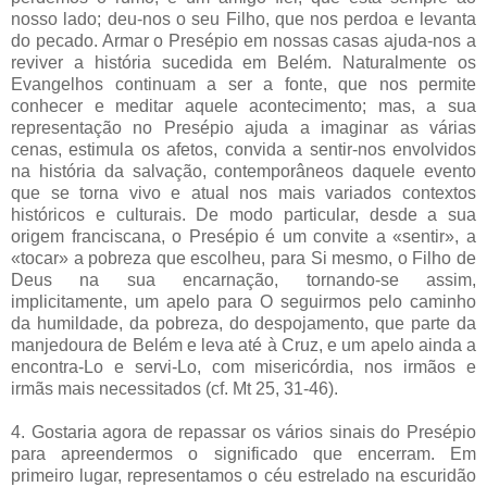
nosso lado; deu-nos o seu Filho, que nos perdoa e levanta
do pecado. Armar o Presépio em nossas casas ajuda-nos a
reviver a história sucedida em Belém. Naturalmente os
Evangelhos continuam a ser a fonte, que nos permite
conhecer e meditar aquele acontecimento; mas, a sua
representação no Presépio ajuda a imaginar as várias
cenas, estimula os afetos, convida a sentir-nos envolvidos
na história da salvação, contemporâneos daquele evento
que se torna vivo e atual nos mais variados contextos
históricos e culturais. De modo particular, desde a sua
origem franciscana, o Presépio é um convite a «sentir», a
«tocar» a pobreza que escolheu, para Si mesmo, o Filho de
Deus na sua encarnação, tornando-se assim,
implicitamente, um apelo para O seguirmos pelo caminho
da humildade, da pobreza, do despojamento, que parte da
manjedoura de Belém e leva até à Cruz, e um apelo ainda a
encontra-Lo e servi-Lo, com misericórdia, nos irmãos e
irmãs mais necessitados (cf. Mt 25, 31-46).
4. Gostaria agora de repassar os vários sinais do Presépio
para apreendermos o significado que encerram. Em
primeiro lugar, representamos o céu estrelado na escuridão