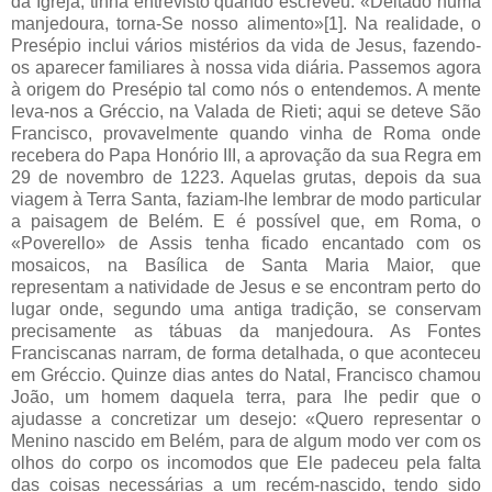
da Igreja, tinha entrevisto quando escreveu: «Deitado numa
manjedoura, torna-Se nosso alimento»[1]. Na realidade, o
Presépio inclui vários mistérios da vida de Jesus, fazendo-
os aparecer familiares à nossa vida diária. Passemos agora
à origem do Presépio tal como nós o entendemos. A mente
leva-nos a Gréccio, na Valada de Rieti; aqui se deteve São
Francisco, provavelmente quando vinha de Roma onde
recebera do Papa Honório III, a aprovação da sua Regra em
29 de novembro de 1223. Aquelas grutas, depois da sua
viagem à Terra Santa, faziam-lhe lembrar de modo particular
a paisagem de Belém. E é possível que, em Roma, o
«Poverello» de Assis tenha ficado encantado com os
mosaicos, na Basílica de Santa Maria Maior, que
representam a natividade de Jesus e se encontram perto do
lugar onde, segundo uma antiga tradição, se conservam
precisamente as tábuas da manjedoura. As Fontes
Franciscanas narram, de forma detalhada, o que aconteceu
em Gréccio. Quinze dias antes do Natal, Francisco chamou
João, um homem daquela terra, para lhe pedir que o
ajudasse a concretizar um desejo: «Quero representar o
Menino nascido em Belém, para de algum modo ver com os
olhos do corpo os incomodos que Ele padeceu pela falta
das coisas necessárias a um recém-nascido, tendo sido