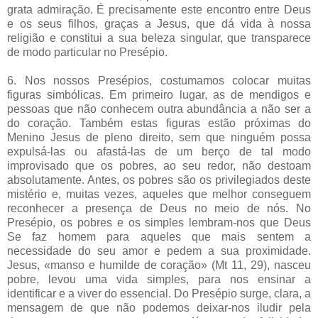
grata admiração. É precisamente este encontro entre Deus
e os seus filhos, graças a Jesus, que dá vida à nossa
religião e constitui a sua beleza singular, que transparece
de modo particular no Presépio.
6. Nos nossos Presépios, costumamos colocar muitas
figuras simbólicas. Em primeiro lugar, as de mendigos e
pessoas que não conhecem outra abundância a não ser a
do coração. Também estas figuras estão próximas do
Menino Jesus de pleno direito, sem que ninguém possa
expulsá-las ou afastá-las de um berço de tal modo
improvisado que os pobres, ao seu redor, não destoam
absolutamente. Antes, os pobres são os privilegiados deste
mistério e, muitas vezes, aqueles que melhor conseguem
reconhecer a presença de Deus no meio de nós. No
Presépio, os pobres e os simples lembram-nos que Deus
Se faz homem para aqueles que mais sentem a
necessidade do seu amor e pedem a sua proximidade.
Jesus, «manso e humilde de coração» (Mt 11, 29), nasceu
pobre, levou uma vida simples, para nos ensinar a
identificar e a viver do essencial. Do Presépio surge, clara, a
mensagem de que não podemos deixar-nos iludir pela