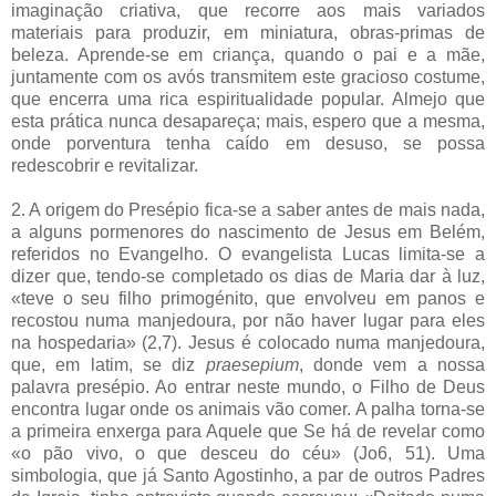
imaginação criativa, que recorre aos mais variados
materiais para produzir, em miniatura, obras-primas de
beleza. Aprende-se em criança, quando o pai e a mãe,
juntamente com os avós transmitem este gracioso costume,
que encerra uma rica espiritualidade popular. Almejo que
esta prática nunca desapareça; mais, espero que a mesma,
onde porventura tenha caído em desuso, se possa
redescobrir e revitalizar.
2. A origem do Presépio fica-se a saber antes de mais nada,
a alguns pormenores do nascimento de Jesus em Belém,
referidos no Evangelho. O evangelista Lucas limita-se a
dizer que, tendo-se completado os dias de Maria dar à luz,
«teve o seu filho primogénito, que envolveu em panos e
recostou numa manjedoura, por não haver lugar para eles
na hospedaria» (2,7). Jesus é colocado numa manjedoura,
que, em latim, se diz
praesepium
, donde vem a nossa
palavra presépio. Ao entrar neste mundo, o Filho de Deus
encontra lugar onde os animais vão comer. A palha torna-se
a primeira enxerga para Aquele que Se há de revelar como
«o pão vivo, o que desceu do céu» (Jo6, 51). Uma
simbologia, que já Santo Agostinho, a par de outros Padres