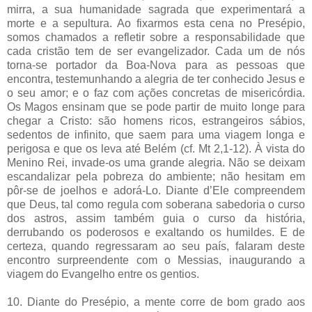
mirra, a sua humanidade sagrada que experimentará a
morte e a sepultura. Ao fixarmos esta cena no Presépio,
somos chamados a refletir sobre a responsabilidade que
cada cristão tem de ser evangelizador. Cada um de nós
torna-se portador da Boa-Nova para as pessoas que
encontra, testemunhando a alegria de ter conhecido Jesus e
o seu amor; e o faz com ações concretas de misericórdia.
Os Magos ensinam que se pode partir de muito longe para
chegar a Cristo: são homens ricos, estrangeiros sábios,
sedentos de infinito, que saem para uma viagem longa e
perigosa e que os leva até Belém (cf. Mt 2,1-12). À vista do
Menino Rei, invade-os uma grande alegria. Não se deixam
escandalizar pela pobreza do ambiente; não hesitam em
pôr-se de joelhos e adorá-Lo. Diante d’Ele compreendem
que Deus, tal como regula com soberana sabedoria o curso
dos astros, assim também guia o curso da história,
derrubando os poderosos e exaltando os humildes. E de
certeza, quando regressaram ao seu país, falaram deste
encontro surpreendente com o Messias, inaugurando a
viagem do Evangelho entre os gentios.
10. Diante do Presépio, a mente corre de bom grado aos