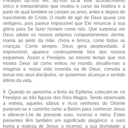
Presépio faz-nos ver, faz-nos tocar este acontecimento
único e extraordinário que mudou o curso da história e a
partir do qual também se contam os anos, antes e depois do
nascimento de Cristo. O modo de agir de Deus quase cria
vertigens, pois parece impossível que Ele renuncie à sua
glória para Se fazer homem como nós. Que surpresa ver
Deus adotar os nossos próprios comportamentos: dorme,
mama ao peito da mãe, chora e brinca, como todas as
crianças. Como sempre, Deus gera perplexidade, é
imprevisível, aparece continuamente fora dos nossos
esquemas. Assim o Presépio, ao mesmo tempo que nos
mostra Deus tal como entrou no mundo, desafia-nos a
imaginar a nossa vida inserida na de Deus; convida a
tornar-nos seus discípulos, se quisermos alcançar o sentido
último da vida.
9. Quando se aproxima a festa da Epifania, colocam-se no
Presépio as três figuras dos Reis Magos. Tendo observado
a estrela, aqueles sábios e ricos senhores do Oriente
puseram-se a caminho rumo a Belém para conhecer Jesus
e oferecer-Lhe de presente ouro, incenso e mirra. Estes
presentes têm também um significado alegórico: o ouro
honra a realeza de Jesus; o incenso, a sua divindade; a