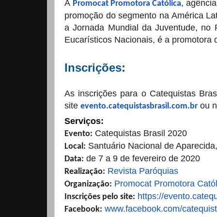
A
, agênci
Promocat Promotora Católica
promoção do segmento na América Lat
a Jornada Mundial da Juventude, no 
Eucarísticos Nacionais, é a promotora d
Inscrições:
As inscrições para o Catequistas Bras
site
ou n
evento.catequistasbrasil.com.
br
Serviços:
Catequistas Brasil 2020
Evento:
Santuário Nacional de Aparecida
Local:
de 7 a 9 de fevereiro de 2020
Data:
Revista Paróquias
Realização:
Promocat Promotora Catól
Organização:
https://evento.
catequ
Inscrições pelo site:
www.facebook.com/
catequist
Facebook: