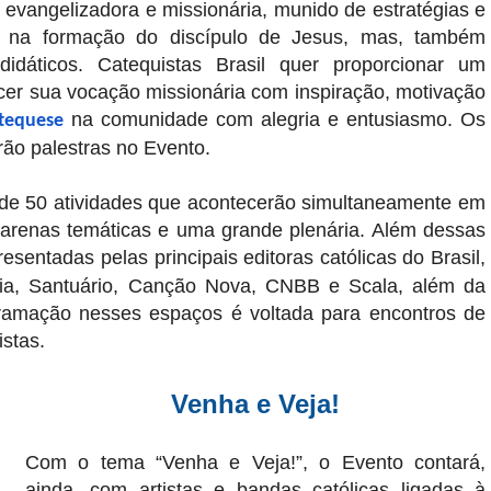
 evangelizadora e missionária, munido de estratégias e
m na formação do discípulo de Jesus, mas, também
didáticos. Catequistas Brasil quer proporcionar um
cer sua vocação missionária com inspiração, motivação
na comunidade com alegria e entusiasmo. Os
tequese
arão palestras no Evento.
de 50 atividades que acontecerão simultaneamente em
ês arenas temáticas e uma grande plenária. Além dessas
esentadas pelas principais editoras católicas do Brasil,
aria, Santuário, Canção Nova, CNBB e Scala, além da
ogramação nesses espaços é voltada para encontros de
stas.
Venha e Veja!
Com o tema “Venha e Veja!”, o Evento contará,
ainda, com artistas e bandas católicas ligadas à