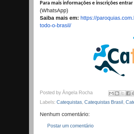
Para mais informações e inscrições entrar
(WhatsApp)
Saiba mais em:
https://paroquias.com.
todo-o-
brasil/
Posted by
Ângela Rocha
Labels:
Catequistas
,
Catequistas Brasil
,
Cat
Nenhum comentário:
Postar um comentário