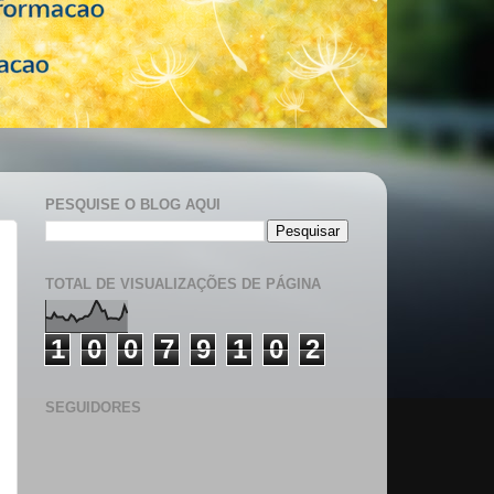
PESQUISE O BLOG AQUI
TOTAL DE VISUALIZAÇÕES DE PÁGINA
1
0
0
7
9
1
0
2
SEGUIDORES