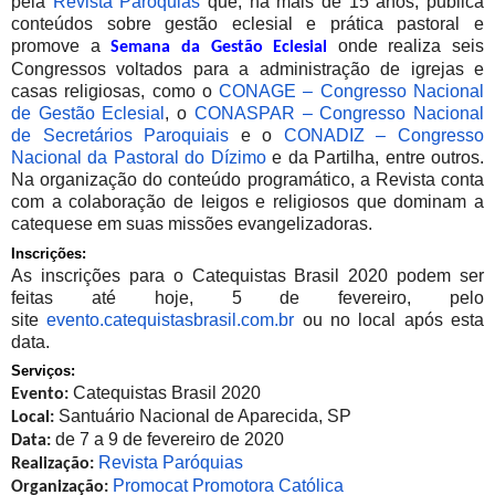
pela
Revista Paróquias
que, há mais de 15 anos, publica
conteúdos sobre gestão eclesial e prática pastoral e
promove a
onde realiza seis
Semana da Gestão Eclesial
Congressos voltados para a administração de igrejas e
casas religiosas, como o
CONAGE – Congresso Nacional
de Gestão Eclesial
, o
CONASPAR – Congresso Nacional
de Secretários Paroquiais
e o
CONADIZ – Congresso
Nacional da Pastoral do Dízimo
e da Partilha, entre outros.
Na organização do conteúdo programático, a Revista conta
com a colaboração de leigos e religiosos que dominam a
catequese em suas missões evangelizadoras.
Inscrições:
As inscrições para o Catequistas Brasil 2020 podem ser
feitas até hoje, 5 de fevereiro, pelo
site
evento.catequistasbrasil.com.
br
ou no local após esta
data.
Serviços:
Catequistas Brasil 2020
Evento:
Santuário Nacional de Aparecida, SP
Local:
de 7 a 9 de fevereiro de 2020
Data:
Revista Paróquias
Realização:
Promocat Promotora Católica
Organização: