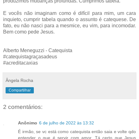
produzimos mudanças profundas. Cumprimos tabela.
E vocês não imaginam como é difícil para mim, um cara
inquieto, cumprir tabela quando o assunto é catequese. De
fato, eu não nasci para a mesmice, eu vim, para incomodar.
Bem como pede Jesus.
Alberto Meneguzzi - Catequista
#catequistagraçasadeus
#acreditacaxias
Ângela Rocha
Compartilhar
2 comentários:
Anônimo
6 de julho de 2022 às 13:32
É irmão, se vc está como catequista então saia e volte qdo
entender o que é servir com amor. Tá certo que Jesus