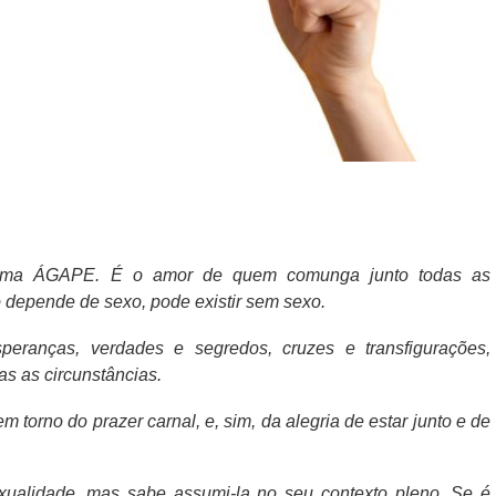
hama ÁGAPE. É o amor de quem comunga junto todas as
o depende de sexo, pode existir sem sexo.
esperanças, verdades e segredos, cruzes e transfigurações,
as as circunstâncias.
m torno do prazer carnal, e, sim, da alegria de estar junto e de
lidade, mas sabe assumi-la no seu contexto pleno. Se é