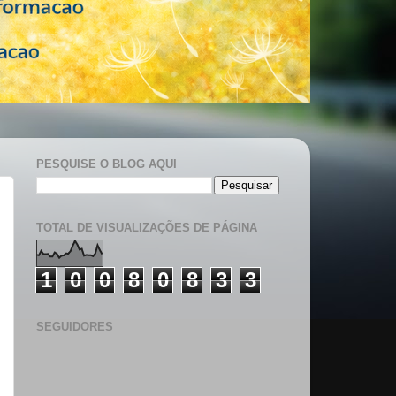
PESQUISE O BLOG AQUI
TOTAL DE VISUALIZAÇÕES DE PÁGINA
1
0
0
8
0
8
3
3
SEGUIDORES