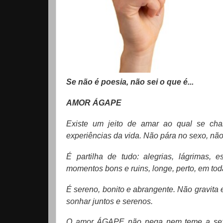
Se não é poesia, não sei o que é...
AMOR ÁGAPE
Existe um jeito de amar ao qual se c
experiências da vida. Não pára no sexo, nã
É partilha de tudo: alegrias, lágrimas, 
momentos bons e ruins, longe, perto, em tod
É sereno, bonito e abrangente. Não gravita e
sonhar juntos e serenos.
O amor ÁGAPE não nega nem teme a sexua