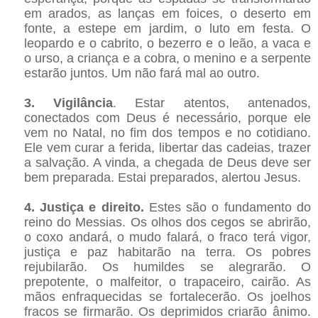
em arados, as lanças em foices, o deserto em
fonte, a estepe em jardim, o luto em festa. O
leopardo e o cabrito, o bezerro e o leão, a vaca e
o urso, a criança e a cobra, o menino e a serpente
estarão juntos. Um não fará mal ao outro.
3. Vigilância
. Estar atentos, antenados,
conectados com Deus é necessário, porque ele
vem no Natal, no fim dos tempos e no cotidiano.
Ele vem curar a ferida, libertar das cadeias, trazer
a salvação. A vinda, a chegada de Deus deve ser
bem preparada. Estai preparados, alertou Jesus.
4. Justiça e direito.
Estes são o fundamento do
reino do Messias. Os olhos dos cegos se abrirão,
o coxo andará, o mudo falará, o fraco terá vigor,
justiça e paz habitarão na terra. Os pobres
rejubilarão. Os humildes se alegrarão. O
prepotente, o malfeitor, o trapaceiro, cairão. As
mãos enfraquecidas se fortalecerão. Os joelhos
fracos se firmarão. Os deprimidos criarão ânimo.