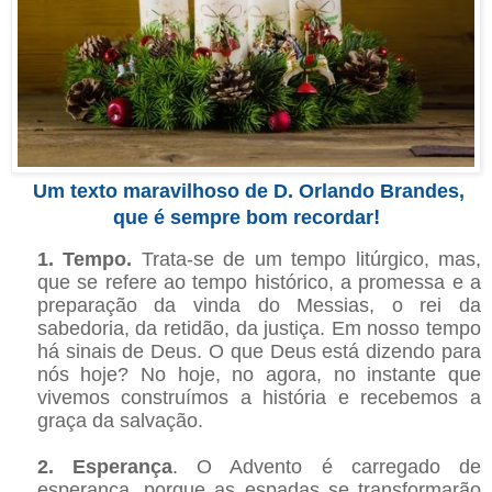
Um texto maravilhoso de D. Orlando Brandes,
!
que é sempre bom recordar
1. Tempo.
Trata-se de um tempo litúrgico, mas,
que se refere ao tempo histórico, a promessa e a
preparação da vinda do Messias, o rei da
sabedoria, da retidão, da justiça. Em nosso tempo
há sinais de Deus. O que Deus está dizendo para
nós hoje? No hoje, no agora, no instante que
vivemos construímos a história e recebemos a
graça da salvação
.
2.
Esperança
. O Advento é carregado de
esperança, porque as espadas se transformarão