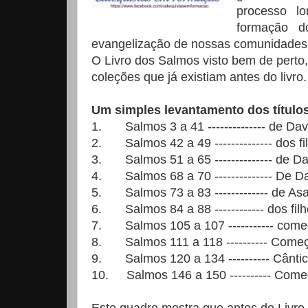
processo l
formação d
evangelização de nossas comunidades
O Livro dos Salmos visto bem de perto
coleções que já existiam antes do livro.
Um simples levantamento dos títulos
1.
Salmos
3 a
41 -------------- de D
2.
Salmos
42 a
49 -------------- dos 
3.
Salmos
51 a
65 -------------- de Da
4.
Salmos
68 a
70 -------------- De D
5.
Salmos
73 a
83 ------------- de Asa
6.
Salmos
84 a
88 ------------ dos f
7.
Salmos
105 a
107 ----------- com
8.
Salmos
111 a
118 ---------- Come
9.
Salmos
120 a
134 ---------- Cânt
10.
Salmos
146 a
150 ---------- Com