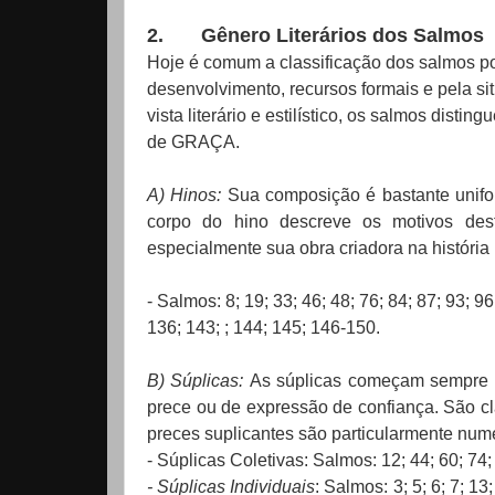
2.
Gênero Literários dos Salmos
Hoje é comum a classificação dos salmos por
desenvolvimento, recursos formais e pela s
vista literário e estilístico, os salmos d
de GRAÇA.
A) Hinos:
Sua composição é bastante unifo
corpo do hino descreve os motivos dest
especialmente sua obra criadora na história
- Salmos: 8; 19; 33; 46; 48; 76; 84; 87; 93; 9
136; 143; ; 144; 145; 146-150.
B) Súplicas:
As súplicas começam sempre 
prece ou de expressão de confiança. São cla
preces suplicantes são particularmente num
- Súplicas Coletivas: Salmos: 12; 44; 60; 74;
- Súplicas Individuais
: Salmos: 3; 5; 6; 7; 13