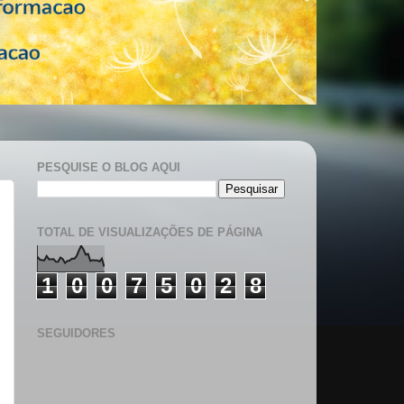
PESQUISE O BLOG AQUI
TOTAL DE VISUALIZAÇÕES DE PÁGINA
1
0
0
7
5
0
2
8
SEGUIDORES