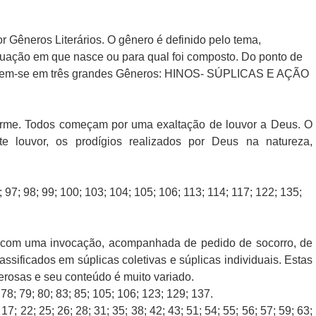
 Gêneros Literários. O gênero é definido pelo tema,
ituação em que nasce ou para qual foi composto. Do ponto de
istinguem-se em três grandes Gêneros: HINOS- SÚPLICAS E AÇÃO
rme. Todos começam por uma exaltação de louvor a Deus. O
e louvor, os prodígios realizados por Deus na natureza,
6; 97; 98; 99; 100; 103; 104; 105; 106; 113; 114; 117; 122; 135;
com uma invocação, acompanhada de pedido de socorro, de
ssificados em súplicas coletivas e súplicas individuais. Estas
erosas e seu conteúdo é muito variado.
 78; 79; 80; 83; 85; 105; 106; 123; 129; 137.
; 17; 22; 25; 26; 28; 31; 35; 38; 42; 43; 51; 54; 55; 56; 57; 59; 63;