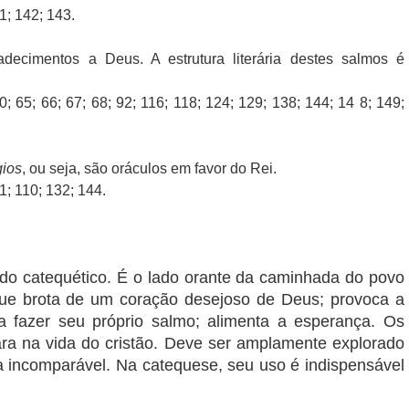
1; 142; 143.
decimentos a Deus. A estrutura literária destes salmos é
0; 65; 66; 67; 68; 92; 116; 118; 124; 129; 138; 144; 14 8; 149;
gios
, ou seja, são oráculos em favor do Rei.
01; 110; 132; 144.
o catequético. É o lado orante da caminhada do povo
ue brota de um coração desejoso de Deus; provoca a
 a fazer seu próprio salmo; alimenta a esperança. Os
ara na vida do cristão. Deve ser amplamente explorado
a incomparável. Na catequese, seu uso é indispensável