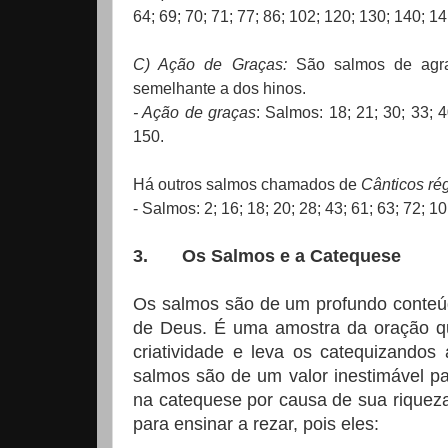
64; 69; 70; 71; 77; 86; 102; 120; 130; 140; 14
C) Ação de Graças:
São salmos de agra
semelhante a dos hinos.
- Ação de graças
: Salmos: 18; 21; 30; 33; 4
150.
Há outros salmos chamados de
Cânticos ré
- Salmos: 2; 16; 18; 20; 28; 43; 61; 63; 72; 1
3.
Os Salmos e a Catequese
Os salmos são de um profundo conteúd
de Deus. É uma amostra da oração q
criatividade e leva os catequizandos
salmos são de um valor inestimável p
na catequese por causa de sua riquez
para ensinar a rezar, pois eles: