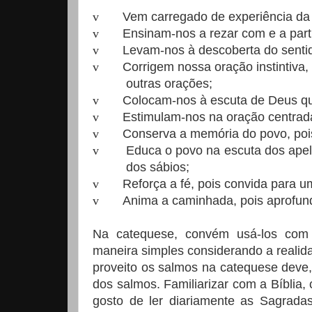
v
Vem carregado de experiência da
v
Ensinam-nos a rezar com e a parti
v
Levam-nos à descoberta do sentid
v
Corrigem nossa oração instintiva,
outras orações;
v
Colocam-nos à escuta de Deus que
v
Estimulam-nos na oração centrad
v
Conserva a memória do povo, pois 
v
Educa o povo na escuta dos apel
dos sábios;
v
Reforça a fé, pois convida para 
v
Anima a caminhada, pois aprofun
Na catequese, convém usá-los com m
maneira simples considerando a realida
proveito os salmos na catequese deve, 
dos salmos. Familiarizar com a Bíblia, 
gosto de ler diariamente as Sagradas