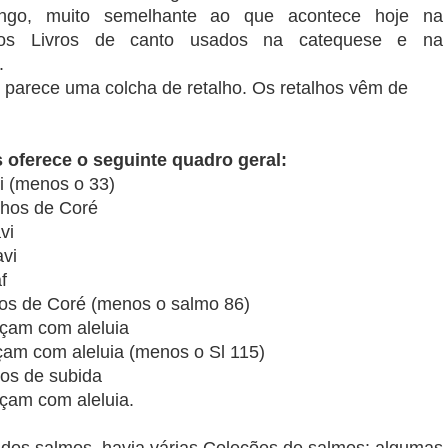
ongo, muito semelhante ao que acontece hoje na
os Livros de canto usados na catequese e na
.
, parece uma colcha de retalho. Os retalhos vêm de
 oferece o seguinte quadro geral:
avi (menos o 33)
filhos de Coré
vi
avi
f
ilhos de Coré (menos o salmo 86)
eçam com aleluia
çam com aleluia (menos o Sl 115)
icos de subida
eçam com aleluia.