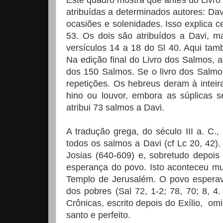
Este quadro mostra que antes do Livro
atribuídas a determinados autores: Dav
ocasiões e solenidades. Isso explica c
53. Os dois são atribuídos a Davi, m
versículos
14 a
18 do Sl 40. Aqui tamb
Na edição final do Livro dos Salmos,
dos 150 Salmos. Se o livro dos Salmo
repetições. Os hebreus deram à inteira 
hino ou louvor, embora as súplicas 
atribui 73 salmos a Davi.
A tradução grega, do século III a. C.
todos os salmos a Davi (cf Lc 20, 42)
Josias (640-609) e, sobretudo depois
esperança do povo. Isto aconteceu mu
Templo de Jerusalém. O povo esperava
dos pobres (Sal 72, 1-2; 78, 70; 8, 4.
Crônicas, escrito depois do Exílio, 
santo e perfeito.