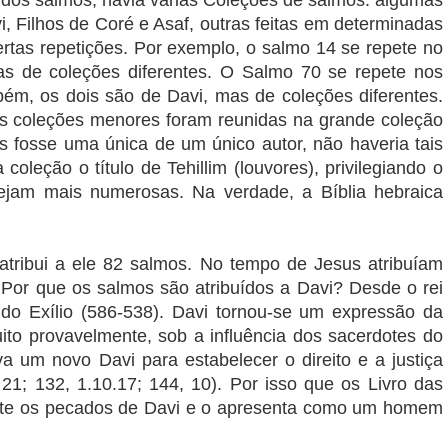
 dos salmos, havia várias Coleções de salmos: algumas
i, Filhos de Coré e Asaf, outras feitas em determinadas
ertas repetições. Por exemplo, o salmo 14 se repete no
as de coleções diferentes. O Salmo 70 se repete nos
ém, os dois são de Davi, mas de coleções diferentes.
 as coleções menores foram reunidas na grande coleção
s fosse uma única de um único autor, não haveria tais
coleção o título de Tehillim (louvores), privilegiando o
sejam mais numerosas. Na verdade, a Bíblia hebraica
, atribui a ele 82 salmos. No tempo de Jesus atribuíam
. Por que os salmos são atribuídos a Davi? Desde o rei
 do Exílio (586-538). Davi tornou-se um expressão da
ito provavelmente, sob a influência dos sacerdotes do
 um novo Davi para estabelecer o direito e a justiça
 21; 132, 1.10.17; 144, 10). Por isso que os Livro das
omite os pecados de Davi e o apresenta como um homem