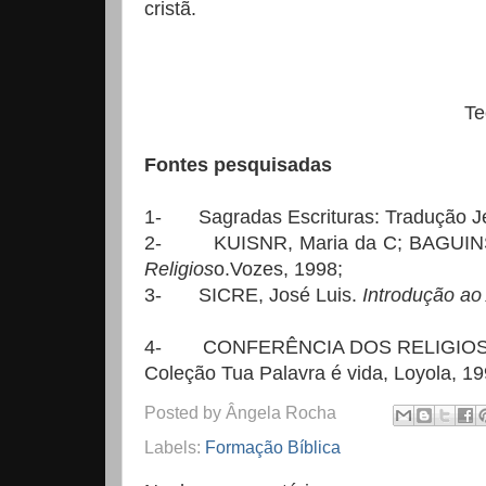
cristã.
Te
Fontes pesquisadas
1-
Sagradas Escrituras: Tradução 
2-
KUISNR, Maria da C; BAGUIN
Religios
o.Vozes, 1998;
3-
SICRE, José Luis.
Introdução ao
4-
CONFERÊNCIA DOS RELIGIOS
Coleção Tua Palavra é vida, Loyola, 1
Posted by
Ângela Rocha
Labels:
Formação Bíblica