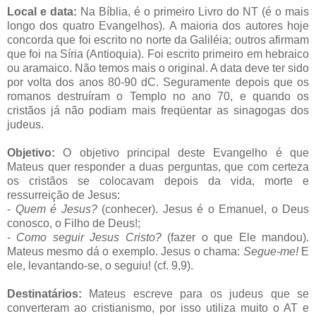
Local e data:
Na Bíblia, é o primeiro Livro do NT (é o mais
longo dos quatro Evangelhos). A maioria dos autores hoje
concorda que foi escrito no norte da Galiléia; outros afirmam
que foi na Síria (Antioquia). Foi escrito primeiro em hebraico
ou aramaico. Não temos mais o original. A data deve ter sido
por volta dos anos 80-90 dC. Seguramente depois que os
romanos destruíram o Templo no ano 70, e quando os
cristãos já não podiam mais freqüentar as sinagogas dos
judeus.
Objetivo:
O objetivo principal deste Evangelho é que
Mateus quer responder a duas perguntas, que com certeza
os cristãos se colocavam depois da vida, morte e
ressurreição de Jesus:
-
Quem é Jesus?
(conhecer). Jesus é o Emanuel, o Deus
conosco, o Filho de Deus!;
-
Como seguir Jesus Cristo?
(fazer o que Ele mandou).
Mateus mesmo dá o exemplo. Jesus o chama:
Segue-me!
E
ele, levantando-se, o seguiu! (cf. 9,9).
Destinatários:
Mateus escreve para os judeus que se
converteram ao cristianismo, por isso utiliza muito o AT e