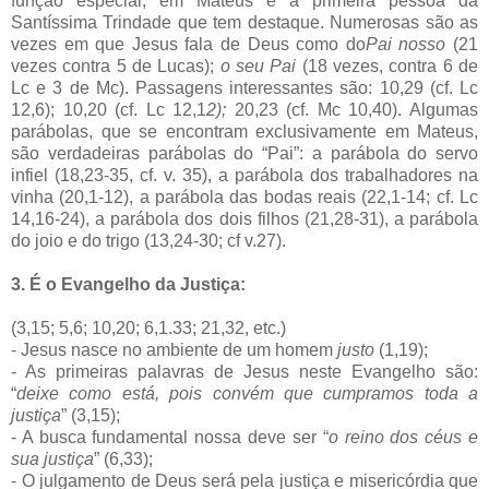
função especial; em Mateus é a primeira pessoa da
Santíssima Trindade que tem destaque. Numerosas são as
vezes
em que Jesus
fala de Deus como do
Pai nosso
(21
vezes contra 5 de Lucas);
o seu Pai
(18 vezes, contra 6 de
Lc e 3 de Mc). Passagens interessantes são: 10,29 (cf. Lc
12,6); 10,20 (cf. Lc 12,1
2);
20,23 (cf. Mc 10,40). Algumas
parábolas, que se encontram exclusivamente em Mateus,
são verdadeiras parábolas do “Pai”: a parábola do servo
infiel (18,23-35, cf. v. 35), a parábola dos trabalhadores na
vinha (20,1-12), a parábola das bodas reais (22,1-14; cf. Lc
14,16-24), a parábola dos dois filhos (21,28-31), a parábola
do joio e do trigo (13,24-30; cf v.27).
3. É o Evangelho da Justiça:
(3,15; 5,6; 10,20; 6,1.33; 21,32, etc.)
- Jesus nasce no ambiente de um homem
justo
(1,19);
- As primeiras palavras de Jesus neste Evangelho são:
“
deixe como está, pois convém que cumpramos toda a
justiça
” (3,15);
- A busca fundamental nossa deve ser “
o reino dos céus e
sua justiça
” (6,33);
- O julgamento de Deus será pela justiça e misericórdia que