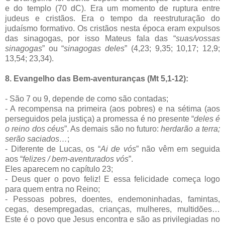
e do templo (70 dC). Era um momento de ruptura entre
judeus e cristãos. Era o tempo da reestruturação do
judaísmo formativo. Os cristãos nesta época eram expulsos
das sinagogas, por isso Mateus fala das “
suas/vossas
sinagogas
” ou “
sinagogas deles
” (4,23; 9,35; 10,17; 12,9;
13,54; 23,34).
8. Evangelho das Bem-aventuranças (Mt 5,1-12):
- São 7 ou 9, depende de como são contadas;
- A recompensa na primeira (aos pobres) e na sétima (aos
perseguidos pela justiça) a promessa é no presente “
deles é
o reino dos céus
”. As demais são no futuro:
herdarão a terra;
serão saciados…
;
- Diferente de Lucas, os “
Ai de vós
” não vêm em seguida
aos “
felizes / bem-aventurados vós
”.
Eles aparecem no capítulo 23;
- Deus quer o povo feliz! E essa felicidade começa logo
para quem entra no Reino;
- Pessoas pobres, doentes, endemoninhadas, famintas,
cegas, desempregadas, crianças, mulheres, multidões…
Este é o povo que Jesus encontra e são as privilegiadas no