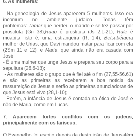
6. As mulheres:
- Na genealogia de Jesus aparecem 5 mulheres. Isso era
incomum no ambiente judaico. Todas têm
problemas:
Tamar
que perdeu o marido e se fez passar por
prostituta (Gn 38);
Raab
é prostituta (Js 2,1-21);
Rute
é
moabita, isto é, uma estrangeira (Rt 1,4);
Betsabéia
era
mulher de Urias, que Davi mandou matar para ficar com ela
(2Sm 11 e 12); e
Maria
, que ainda não era casada com
José;
- É uma mulher que unge Jesus e prepara seu corpo para a
sepultura (26,6-13);
- As mulheres são o grupo que é fiel até o fim (27,55-56.61)
e são as primeiras as receberem a boa notícia da
ressurreição de Jesus e serão as primeiras anunciadoras de
que Jesus está vivo (28,1-10);
- Porém, a infância de Jesus é contada na ótica de José e
não de Maria, como em Lucas.
7. Aparecem fortes conflitos com os judeus,
principalmente com os fariseus:
O Evangelho foi escrito depois da destruição de Jerusalém