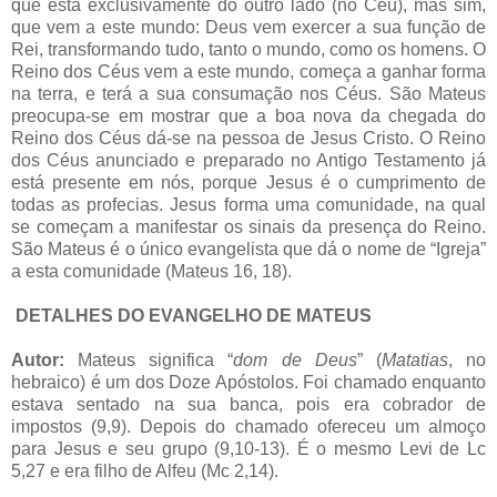
que está exclusivamente do outro lado (no Céu), mas sim,
que vem a este mundo: Deus vem exercer a sua função de
Rei, transformando tudo, tanto o mundo, como os homens. O
Reino dos Céus vem a este mundo, começa a ganhar forma
na terra, e terá a sua consumação nos Céus. São Mateus
preocupa-se em mostrar que a boa nova da chegada do
Reino dos Céus dá-se na pessoa de Jesus Cristo. O Reino
dos Céus anunciado e preparado no Antigo Testamento já
está presente em nós, porque Jesus é o cumprimento de
todas as profecias. Jesus forma uma comunidade, na qual
se começam a manifestar os sinais da presença do Reino.
São Mateus é o único evangelista que dá o nome de “Igreja”
a esta comunidade (Mateus 16, 18).
DETALHES DO EVANGELHO DE MATEUS
Autor:
Mateus significa “
dom de Deus
” (
Matatias
, no
hebraico) é um dos Doze Apóstolos. Foi chamado enquanto
estava sentado na sua banca, pois era cobrador de
impostos (9,9). Depois do chamado ofereceu um almoço
para Jesus e seu grupo (9,10-13). É o mesmo Levi de Lc
5,27 e era filho de Alfeu (Mc 2,14).