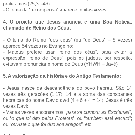
praticamos (25,31-46).
- O tema da “recompensa” aparece muitas vezes.
4. O projeto que Jesus anuncia é uma Boa Notícia,
chamado de Reino dos Céus:
- O tema do Reino “dos céus” (ou “de Deus” – 5 vezes)
aparece 54 vezes no Evangelho;
- Mateus prefere usar “reino dos céus”, para evitar a
expressão “reino de Deus”, pois os judeus, por respeito,
evitavam pronunciar o nome de Deus (YHWH – Javé).
5. A
valorização da história e do Antigo Testamento:
- Jesus nasce da descendência do povo hebreu. São 14
vezes três gerações (1,17). 14 é a soma das consoantes
hebraicas do nome David dwd (4 + 6 + 4 = 14). Jesus é três
vezes Davi;
- Várias vezes encontramos “
para se cumprir as Escrituras
”,
ou “
o que foi dito pelos Profetas
”; ou “
também está escrito
”;
ou “
ouviste o que foi dito aos antigos
”, etc.