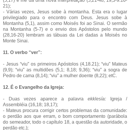
(5,17) e lhe dá uma nova interpretação (5,21-48; 19,3-9.16-
21);
- Várias vezes, Jesus sobe à montanha. Esta era o lugar
privilegiado para o encontro com Deus. Jesus sobe à
Montanha (5,1), assim como Moisés foi ao Sinai. O sermão
na Montanha (5-7) e o envio dos Apóstolos pelo mundo
(28,16-20) lembram as tábuas da Lei dadas a Moisés no
Monte Sinai.
11. O verbo “ver”:
- Jesus “viu” os primeiros Apóstolos (4,18.21); “viu” Mateus
(9,9); “viu” as multidões (5,1; 8,18; 9,36); “viu” a sogra de
Pedro de cama (8,14); “viu” a mulher doente (8,22); etC.
12. É o Evangelho da Igreja:
- Duas vezes aparece a palavra
ekklesía:
Igreja /
Assembléia (16,18; 18,17);
- Mateus procura corrigir certos problemas da comunidade:
o perdão aos que erram, o bom comportamento (parábola
do semeador, todo o capítulo
18, a
questão da autoridade, o
perdão etc.);