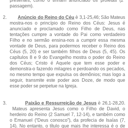
presentes, como o tinham anunciado os profetas (2ª
passagem).
2.
Anúncio do Reino do Céu
è 3,1-25,46; São Mateus
mostra-nos o princípio do Reino dos Céus: Jesus é
anunciado e proclamado como Filho de Deus, nas
tentações cumpre a vontade do Pai como verdadeiro
Filho e no sermão ensina-nos a cumprir essa mesma
vontade de Deus, para podermos receber o Reino dos
Céus (5, 20) e ser também filhos de Deus (5, 45). Os
capítulos 8 e 9 do Evangelho mostra o poder do Reino
dos Céus; Cristo é Aquele que tem esse poder e
demonstra-o fazendo milagres e perdoando os pecados,
no mesmo tempo que expulsa os demônios; mas logo a
seguir, transmite este poder aos Doze, de modo que
esse poder se perpetue na Igreja.
3.
Paixão e Ressurreição de Jesus
è 26,1-28,20.
Mateus apresenta Jesus como o Filho de David, o
herdeiro do Reino (2 Samuel 7, 12-14), e também como
o Emanuel (“Deus conosco”), da profecia de Isaías (7,
14). No entanto, o título que mais lhe interessa é o de