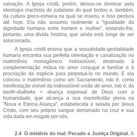
salvação. A Igreja cristã, porém, deixou-se dominar pela
ideologia machista do judaísmo do qual brotou e, também,
da cultura greco-romana na qual se inseriu, e isso perdura
até hoje. Ela não assumiu realmente a “igualdade da
dignidade humana entre homem e mulher”, restando-lhe,
portanto, uma dívida história, que ainda está longe de ser
solucionada.
A Igreja cristã ensina que a sexualidade-genitalidade
humana encontra sua perfeita orientação e canalização no
matrimônio monogâmico indissolúvel, destinado à
complementação mútua no amor conjugal e familiar e à
procriação da espécie para perpetuá-la no mundo. E ela
colocou o matrimônio como um Sacramento, isto é, como
minifestação visível da indissolúvel união de amor, isto é, da
berith-diatheke
= aliança esponsal de Deus com a
humanidade, que alcança a sua manisfestão plena na
“Nova e Eterna Aliança”, estabelecida e selada por Jesus
Cristo, com seu próprio sangue derramado na cruz e sua
vida dada em resgate por nós.
2.4 O mistério do mal: Pecado e Justiça Original.
A