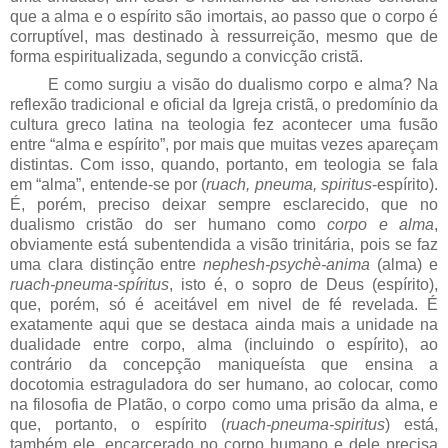
que a alma e o espírito são imortais, ao passo que o corpo é
corruptível, mas destinado à ressurreição, mesmo que de
forma espiritualizada, segundo a convicção cristã.
E como surgiu a visão do dualismo corpo e alma? Na
reflexão tradicional e oficial da Igreja cristã, o predomínio da
cultura greco latina na teologia fez acontecer uma fusão
entre “alma e espírito”, por mais que muitas vezes apareçam
distintas. Com isso, quando, portanto, em teologia se fala
em “alma”, entende-se por (
ruach, pneuma, spiritus
-espírito).
É, porém, preciso deixar sempre esclarecido, que no
dualismo cristão do ser humano como
corpo e alma
,
obviamente está subentendida a visão trinitária, pois se faz
uma clara distinção entre
nephesh-psychè-anima
(alma) e
ruach-pneuma-spíritus
, isto é, o sopro de Deus (espírito),
que, porém, só é aceitável em nivel de fé revelada. É
exatamente aqui que se destaca ainda mais a unidade na
dualidade entre corpo, alma (incluindo o espírito), ao
contrário da concepção maniqueísta que ensina a
docotomia estraguladora do ser humano, ao colocar, como
na filosofia de Platão, o corpo como uma prisão da alma, e
que, portanto, o espírito (
ruach-pneuma-spiritus
) está,
também ele, encarcerado no corpo humano e dele precisa