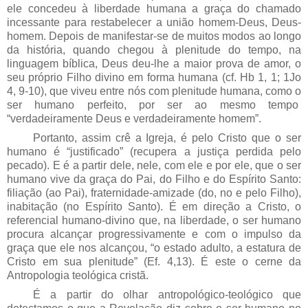
ele concedeu à liberdade humana a graça do chamado
incessante para restabelecer a união homem-Deus, Deus-
homem. Depois de manifestar-se de muitos modos ao longo
da história, quando chegou à plenitude do tempo, na
linguagem bíblica, Deus deu-lhe a maior prova de amor, o
seu próprio Filho divino em forma humana (cf. Hb 1, 1; 1Jo
4, 9-10), que viveu entre nós com plenitude humana, como o
ser humano perfeito, por ser ao mesmo tempo
“verdadeiramente Deus e verdadeiramente homem”.
Portanto, assim crê a Igreja, é pelo Cristo que o ser
humano é “justificado” (recupera a justiça perdida pelo
pecado). E é a partir dele, nele, com ele e por ele, que o ser
humano vive da graça do Pai, do Filho e do Espírito Santo:
filiação (ao Pai), fraternidade-amizade (do, no e pelo Filho),
inabitação (no Espírito Santo). É em direção a Cristo, o
referencial humano-divino que, na liberdade, o ser humano
procura alcançar progressivamente e com o impulso da
graça que ele nos alcançou, “o estado adulto, a estatura de
Cristo em sua plenitude” (Ef. 4,13). É este o cerne da
Antropologia teológica cristã.
É a partir do olhar antropológico-teológico que