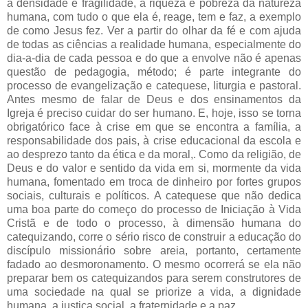
a densidade e fragilidade, a riqueza e pobreza da natureza
humana, com tudo o que ela é, reage, tem e faz, a exemplo
de como Jesus fez. Ver a partir do olhar da fé e com ajuda
de todas as ciências a realidade humana, especialmente do
dia-a-dia de cada pessoa e do que a envolve não é apenas
questão de pedagogia, método; é parte integrante do
processo de evangelização e catequese, liturgia e pastoral.
Antes mesmo de falar de Deus e dos ensinamentos da
Igreja é preciso cuidar do ser humano. E, hoje, isso se torna
obrigatórico face à crise em que se encontra a família, a
responsabilidade dos pais, à crise educacional da escola e
ao desprezo tanto da ética e da moral,. Como da religião, de
Deus e do valor e sentido da vida em si, mormente da vida
humana, fomentado em troca de dinheiro por fortes grupos
sociais, culturais e políticos. A catequese que não dedica
uma boa parte do começo do processo de Iniciação à Vida
Cristã e de todo o processo, à dimensão humana do
catequizando, corre o sério risco de construir a educação do
discípulo missionário sobre areia, portanto, certamente
fadado ao desmoronamento. O mesmo ocorrerá se ela não
preparar bem os catequizandos para serem construtores de
uma sociedade na qual se priorize a vida, a dignidade
humana, a justiça social, a fraternidade e a paz.