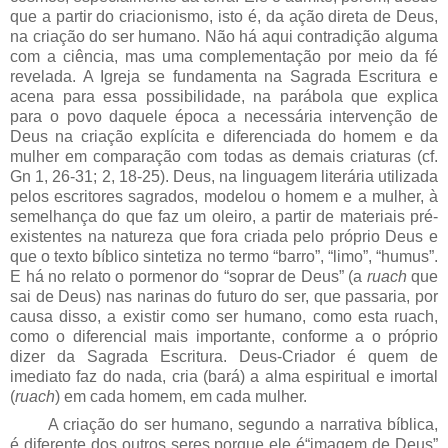
que a partir do criacionismo, isto é, da ação direta de Deus,
na criação do ser humano. Não há aqui contradição alguma
com a ciência, mas uma complementação por meio da fé
revelada. A Igreja se fundamenta na Sagrada Escritura e
acena para essa possibilidade, na parábola que explica
para o povo daquele época a necessária intervenção de
Deus na criação explícita e diferenciada do homem e da
mulher em comparação com todas as demais criaturas (cf.
Gn 1, 26-31; 2, 18-25). Deus, na linguagem literária utilizada
pelos escritores sagrados, modelou o homem e a mulher, à
semelhança do que faz um oleiro, a partir de materiais pré-
existentes na natureza que fora criada pelo próprio Deus e
que o texto bíblico sintetiza no termo “barro”, “limo”, “humus”.
E há no relato o pormenor do “soprar de Deus” (a
ruach
que
sai de Deus) nas narinas do futuro do ser, que passaria, por
causa disso, a existir como ser humano, como esta ruach,
como o diferencial mais importante, conforme a o próprio
dizer da Sagrada Escritura. Deus-Criador é quem de
imediato faz do nada, cria (bará) a alma espiritual e imortal
(
ruach
) em cada homem, em cada mulher.
A criação do ser humano, segundo a narrativa bíblica,
é diferente dos outros seres porque ele é“imagem de Deus”