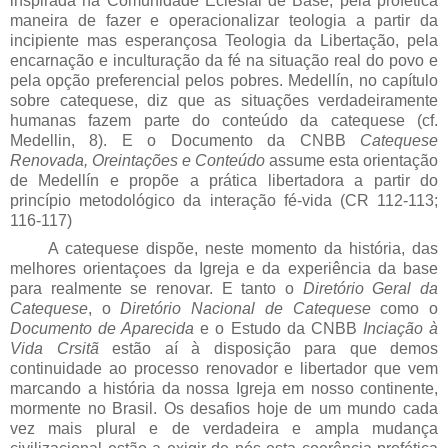
inspirada na Comunidade Eclesial de Base, pela profetica
maneira de fazer e operacionalizar teologia a partir da
incipiente mas esperançosa Teologia da Libertação, pela
encarnação e inculturação da fé na situação real do povo e
pela opção preferencial pelos pobres. Medellín, no capítulo
sobre catequese, diz que as situações verdadeiramente
humanas fazem parte do conteúdo da catequese (cf.
Medellin, 8). E o Documento da CNBB
Catequese
Renovada, Oreintações e Conteúdo
assume esta orientação
de Medellín e propõe a prática libertadora a partir do
princípio metodológico da interação fé-vida (CR 112-113;
116-117)
A catequese dispõe, neste momento da história, das
melhores orientaçoes da Igreja e da experiência da base
para realmente se renovar. E tanto o
Diretório Geral da
Catequese
, o
Diretório Nacional de Catequese
como o
Documento de Aparecida
e o Estudo da CNBB
Inciação à
Vida Crsitã
estão aí à disposição para que demos
continuidade ao processo renovador e libertador que vem
marcando a história da nossa Igreja em nosso continente,
mormente no Brasil. Os desafios hoje de um mundo cada
vez mais plural e de verdadeira e ampla mudança