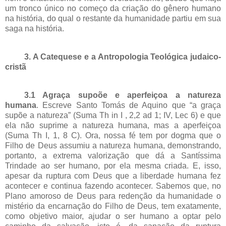
um tronco único no começo da criação do gênero humano
na história, do qual o restante da humanidade partiu em sua
saga na história.
3. A
Catequese e a Antropologia Teológica judaico-
cristã
3.1 Agraça supoõe e aperfeiçoa a natureza
humana
. Escreve Santo Tomás de Aquino que “a graça
supõe a natureza” (Suma Th in I , 2,2 ad 1; IV, Lec 6) e que
ela não suprime a natureza humana, mas a aperfeiçoa
(Suma Th I, 1,
8 C
). Ora, nossa fé tem por dogma que o
Filho de Deus assumiu a natureza humana, demonstrando,
portanto, a extrema valorização que dá a Santíssima
Trindade ao ser humano, por ela mesma criada. E, isso,
apesar da ruptura com Deus que a liberdade humana fez
acontecer e continua fazendo acontecer. Sabemos que, no
Plano amoroso de Deus para redenção da humanidade o
mistério da encarnação do Filho de Deus, tem exatamente,
como objetivo maior, ajudar o ser humano a optar pelo