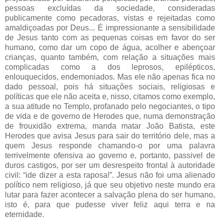
pessoas excluídas da sociedade, consideradas
publicamente como pecadoras, vistas e rejeitadas como
amaldiçoadas por Deus... É impressionante a sensibilidade
de Jesus tanto com as pequenas coisas em favor do ser
humano, como dar um copo de água, acolher e abençoar
crianças, quanto também, com relação a situações mais
complicadas como a dos leprosos, epilépticos,
enlouquecidos, endemoniados. Mas ele não apenas fica no
dado pessoal, pois há situações sociais, religiosas e
políticas que ele não aceita e, nisso, citamos como exemplo,
a sua atitude no Templo, profanado pelo negociantes, o tipo
de vida e de governo de Herodes que, numa demonstração
de frouxidão extrema, manda matar João Batista, este
Herodes que avisa Jesus para sair do território dele, mas a
quem Jesus responde chamando-o por uma palavra
terrivelmente ofensiva ao governo e, portanto, passivel de
duros castigos, por ser um desrespeito frontal à autoridade
civil: “ide dizer a esta raposa!”. Jesus não foi uma alienado
político nem religioso, já que seu objetivo neste mundo era
lutar para fazer acontecer a salvação plena do ser humano,
isto é, para que pudesse viver feliz aqui terra e na
eternidade.