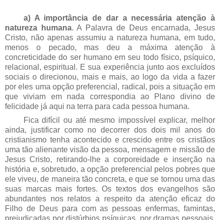
a) A importância de dar a necessária atenção à
natureza humana
. A Palavra de Deus encarnada, Jesus
Cristo, não apenas assumiu a natureza humana, em tudo,
menos o pecado, mas deu a máxima atenção à
concreticidade do ser humano em seu todo físico, psíquico,
relacional, espiritual. E sua experiência junto aos excluídos
sociais o direcionou, mais e mais, ao logo da vida a fazer
por eles uma opção preferencial, radical, pois a situação em
que viviam em nada correspondia ao Plano divino de
felicidade já aqui na terra para cada pessoa humana.
Fica difícil ou até mesmo impossível explicar, melhor
ainda, justificar como no decorrer dos dois mil anos do
cristianismo tenha acontecido e crescido entre os cristãos
uma tão alienante visão da pessoa, mensagem e missão de
Jesus Cristo, retirando-lhe a corporeidade e inserção na
história e, sobretudo, a opção preferencial pelos pobres que
ele viveu, de maneira tão concreta, e que se tornou uma das
suas marcas mais fortes. Os textos dos evangelhos são
abundantes nos relatos a respeito da atenção eficaz do
Filho de Deus para com as pessoas enfermas, famintas,
prejudicadas por distúrbios psíquicas, por dramas pessoais,