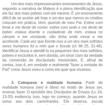
Um dos mais impressionantes ensinamentos de Jesus,
segundo a narrativa de Mateus é a plena identificação que
ele faz dos mais pobres com ele mesmo. É um ensinamento
difícil de se aceitar até hoje e um dos que menos os cristãos
colocam em prática:
Vem, querido de meu Pai. Estive com
fome e me deste de comer, estive com sede e me deste de
beber, estava doente e cuidadeste de mim, estava no
cárcere e me visistaste, não tinha onde morar e me
acolheste. Cada vez que fizeste isso a um dos mais sofridos
seres humanos foi a mim que o fizeste
(cf. Mt 25. 31-46).
Identificar Jesus e atendê-lo na pequenez dos mais sofridos,
pobres e excluídos é, sem dúvida, um sinal claro da verdade
da conversão do discípulado missionário. E, afinal de
contas, isso é, em verdade e realmente “fazer a vontade do
Pai!” como Jesus viveu e como ele quer que vivamos.
3. Catequese e realidade humana
. Partir de
realidade humana (ver) é óbvio no modo de Jesus ser,
ensinar, fazer. O episódio dos Discípulos de Emaús (Lc 24,
13-35) evidencia isso, logo no começo, quando Jesus se
soma aos dois caminhantes. Ele observa, escuta