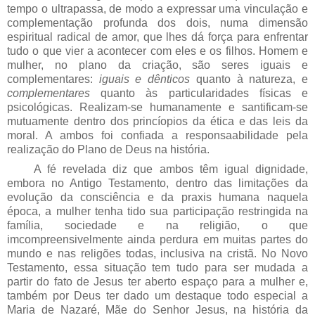
tempo o ultrapassa, de modo a expressar uma vinculação e
complementação profunda dos dois, numa dimensão
espiritual radical de amor, que lhes dá força para enfrentar
tudo o que vier a acontecer com eles e os filhos. Homem e
mulher, no plano da criação, são seres iguais e
complementares:
iguais e dênticos
quanto à natureza, e
complementares
quanto às particularidades físicas e
psicológicas. Realizam-se humanamente e santificam-se
mutuamente dentro dos princíopios da ética e das leis da
moral. A ambos foi confiada a responsaabilidade pela
realização do Plano de Deus na história.
A fé revelada diz que ambos têm igual dignidade,
embora no Antigo Testamento, dentro das limitações da
evolução da consciência e da praxis humana naquela
época, a mulher tenha tido sua participação restringida na
família, sociedade e na religião, o que
imcompreensivelmente ainda perdura em muitas partes do
mundo e nas religões todas, inclusiva na cristã. No Novo
Testamento, essa situação tem tudo para ser mudada a
partir do fato de Jesus ter aberto espaço para a mulher e,
também por Deus ter dado um destaque todo especial a
Maria de Nazaré, Mãe do Senhor Jesus, na história da