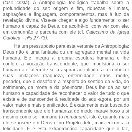
(
fase cristã
). A Antropologia teológica trabalha sobre a
profundidade do ser: origem e fim, riquezas e limites,
aspirações e linguagem, comportamentos, mas à luz da
revelação divina. Visa-se chegar a algo fundamental: o ser
humano é capaz de Deus, de acolhê-lo, conviver com ele,
em comunhão e parceria com ele (cf.
Catecismo da Igreja
Católica – nºs 27-73)
.
Há um pressuposto para esta vertente da Antropologia:
Deus não é uma fantasia ou um agregado mental na vida
humana. Ele integra a própria estrutura humana e lhe
confere a vocação transcendente, que impulsiona o ser
humano a ir além de si, a aspirar ao infinito, a reconhecer
suas limitações (fraqueza, enfermidade, erros, morte,
pecado), que o desafiam a respeito do sentido da vida, do
sofrimento, da morte e da pós-morte. Deus lhe dá ao ser
humano a capacidade de reconhecer o valor de tudo o que
existe e de transcender à realidade do aqui-agora, por um
valor maior e mais plenificador. É exatamente esta busca do
transcendente que ele humaniza de modo maravilhoso a si
mesmo como ser humano (o
humanum
), isto é, quanto mais
ele se insere em Deus e no Projeto dele, mais encontra a
felicidade. E é esta extraordinária capacidade que o faz,