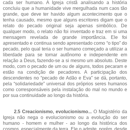
cada ser humano. A Igreja cristã analisando a história
concluiu que a humanidade vive mergulhada num caos tão
grande, que deve ter havido algum acontecimento que o
tenha causado, mesmo que alguns escritores digam que o
relato do pecado original seja apenas simbólico. De
qualquer modo, o relato não foi inventado e traz em si uma
mensagem revelada de grande importância. Ele foi
apresentado e continua sendo apresentado como “o tipo” do
pecado, pelo qual teria o ser humano começado a utilizar a
liberdade para se tornar autônomo e independente em
relação a Deus, fazendo-se a si mesmo um absoluto. Deste
modo, com o pecado de um ou de alguns, todos pecaram e
estão na condição de pecadores. A participação dos
descendentes no “pecado de Adão e Eva” se dá, portanto,
pela “solidariedade” universal dos próprios seres humanos
como corresponsáveis pela instalação do mal no mundo e
por sua continuidade ao longo da história.
2.5 Creacionismo, evolucionismo...
O Magistério da
Igreja não nega o evolucionismo ou a evolução do ser
humano - homem e mulher - ao longo da histórica dos
cosmos, especialmente da terra. Ele o admite, porém, desde