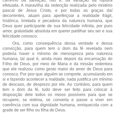
caminho da salvação, isto é, da sanação da ruptura
efetuada. A maravilha da redenção realizada pelo mistério
pascal de Jesus Cristo, e por todas as graças daí
decorrentes, atuam para aperfeiçoar a realidade frágil,
histórica, limitada e pecadora da natureza humana, que
Deus quer participante de sua felicidade infinita, por puro
amor, gratuidade absoluta em querer partilhar seu ser e sua
felicidade conosco.
Ora, como consequência dessa verdade e dessa
convicção, para quem tem o dom da fé revelada nem
poderia haver o mínimo de menospreza pela natureza
humana, tal qual é, ainda mais depois da encarnação do
Filho de Deus, por meio de Maria e da missão redentora
que ele realizou como gesto maior do amor de Deus para
conosco. Por pior que alguém se comporte, acumulando em
si e fazendo acontecer a maldade, nada justifica um mínimo
de descaso, de desprezo por ele. Ao contrário, para quem
tem o dom da fé, tudo deve ser feito para colocar à
disposição dele todos os meios possíveis para que se
recupere, se redima, se converta e passe a viver em
coerência com sua dignidade humana, enriquecida com a
grade de ser filho ou filha de Deus.