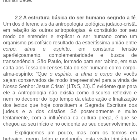
humanidade.
2.2 A
estrutura básica do ser humano segndo a fé.
Um dos diferenciais da antropologia teológica judaico-cristã,
em relação às outras antropologias, é constiuído por seu
modo de entender e explicar o ser humano como um
organismo psicofísico resultado da estreitíssima união entre
corpo, alma e espírito
, em constante tensão
aperfeiçoamento, complementaridade e busca de
transcedência. São Paulo, formado para ser rabino, em sua
carta aos Tessalonicenses fala do ser humano como corpo-
alma-espírito: “Que
o espírito, a alma e corpo
de vocês
sejam conservados de modo irrepreensível para a vinda de
Nosso Senhor Jesus Cristo” (1Ts 5, 23). É evidente que para
ele a Antropologia não existia como discurso reflexivo e
nem no decorrer do logo tempo da elaboração e finalização
dos textos que hoje constituem a Sagrada Escritura dos
judeus e a dos cristãos. Só posteriormente e muito
lentamente, com a influência da cultura grega, é que se
chegou ao seu início e no ocidente ao seu desenvolvimento.
Expliquemos um pouco, mas com os termos em
hebraico, grego, letim e português, esta visão trinitária da