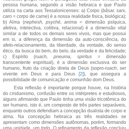
pessoa humana, segundo a visão hebraica e que Paulo
utiliza na carta aos Tessalonicenses: a) Corpo (
bâsar, sarx,
caro
= corpo de carne) é a nossa realidade fisica, biológica);
b) Alma (
nephesh, psychè, anima
= dimensão psíquica,
afetiva, intelectiva, colitiva, relacional) é a dimensão vital
similar a de todos os demais seres vivos, mas que possui
em si, a diferença da dimensão da auto-consciência, do
afeto-relacionamento, da liberdade, da vontade, do senso
ético, da busca do bem, do belo, da verdade e da felicidade;
c) Espírito (
ruach, pneuma, spiritus
= dimensão
transcentente espiritual), é a dimensão exclusiva do ser
humano, fruto da criação direta de Deus (sopro-
ruach
, ser
vivente em Deus e para Deus
[2]
), que assegura a
possibilidade de comunicação e comunhão dom Deus.
Esta reflexão é importante porque houve, na história
do cristianismo, confusão entre os intérpretes e estudiosos,
alguns afirmando que Paulo tinha uma visão tricotômica do
ser humano, isto é, um composto de três partes separáveis,
enquanto outros defendiam a concepção dualista de corpo e
alma. Na concepção hebraica as três realidades se
apresentam como dimensões autônomas, porém, formando
uma unidade, um todo. O refinamento da reflexão concluiu