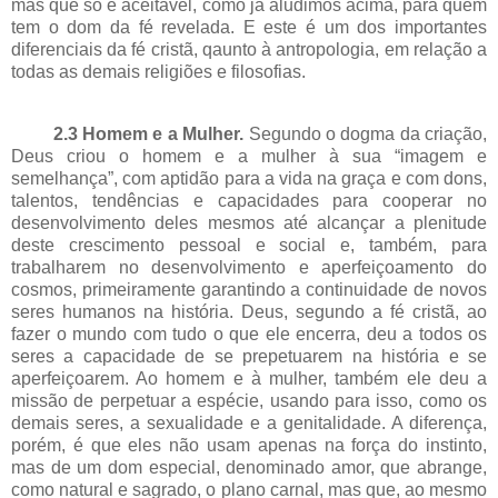
mas que só é aceitável, como já aludimos acima, para quem
tem o dom da fé revelada. E este é um dos importantes
diferenciais da fé cristã, qaunto à antropologia, em relação a
todas as demais religiões e filosofias.
2.3 Homem e a Mulher.
Segundo o dogma da criação,
Deus criou o homem e a mulher à sua “imagem e
semelhança”, com aptidão para a vida na graça e com dons,
talentos, tendências e capacidades para cooperar no
desenvolvimento deles mesmos até alcançar a plenitude
deste crescimento pessoal e social e, também, para
trabalharem no desenvolvimento e aperfeiçoamento do
cosmos, primeiramente garantindo a continuidade de novos
seres humanos na história. Deus, segundo a fé cristã, ao
fazer o mundo com tudo o que ele encerra, deu a todos os
seres a capacidade de se prepetuarem na história e se
aperfeiçoarem. Ao homem e à mulher, também ele deu a
missão de perpetuar a espécie, usando para isso, como os
demais seres, a sexualidade e a genitalidade. A diferença,
porém, é que eles não usam apenas na força do instinto,
mas de um dom especial, denominado amor, que abrange,
como natural e sagrado, o plano carnal, mas que, ao mesmo