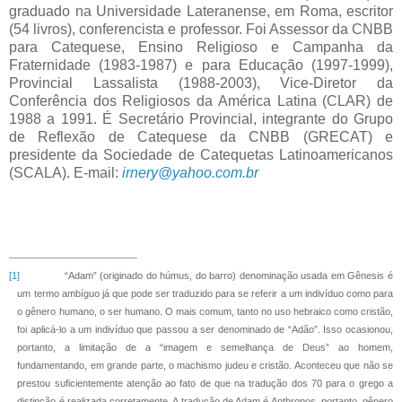
graduado na Universidade Lateranense, em Roma, escritor
(54 livros), conferencista e professor. Foi Assessor da CNBB
para Catequese, Ensino Religioso e Campanha da
Fraternidade (1983-1987) e para Educação (1997-1999),
Provincial Lassalista (1988-2003), Vice-Diretor da
Conferência dos Religiosos da América Latina (CLAR) de
1988 a
1991. É Secretário Provincial, integrante do Grupo
de Reflexão de Catequese da CNBB (GRECAT) e
presidente da Sociedade de Catequetas Latinoamericanos
(SCALA). E-mail:
irnery@yahoo.com.br
[1]
“Adam” (originado do húmus, do barro) denominação usada em Gênesis é
um termo ambíguo já que pode ser traduzido para se referir a um indivíduo como para
o gênero humano, o ser humano. O mais comum, tanto no uso hebraico como cristão,
foi aplicá-lo a um indivíduo que passou a ser denominado de “Adão”. Isso ocasionou,
portanto, a limitação de a “imagem e semelhança de Deus” ao homem,
fundamentando, em grande parte, o machismo judeu e cristão. Aconteceu que não se
prestou suficientemente atenção ao fato de que na tradução dos 70 para o grego a
distinção é realizada corretamente. A tradução de Adam é Anthropos, portanto, gênero