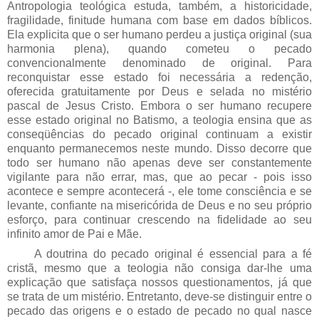
Antropologia teológica estuda, também, a historicidade,
fragilidade, finitude humana com base em dados bíblicos.
Ela explicita que o ser humano
perdeu a justiça original (sua
harmonia plena), quando cometeu o pecado
convencionalmente denominado de original. Para
reconquistar esse estado foi necessária a redenção,
oferecida gratuitamente por Deus e selada no mistério
pascal de Jesus Cristo. Embora o ser humano recupere
esse estado original no Batismo, a teologia ensina que as
conseqüências do pecado original continuam a existir
enquanto permanecemos neste mundo. Disso decorre que
todo ser humano não apenas deve ser constantemente
vigilante para não errar, mas, que ao pecar - pois isso
acontece e sempre acontecerá -, ele tome consciência e se
levante, confiante na misericórida de Deus e no seu próprio
esforço, para continuar crescendo na fidelidade ao seu
infinito amor de Pai e Mãe.
A doutrina do pecado original é essencial para a fé
cristã, mesmo que a teologia não consiga dar-lhe uma
explicação que satisfaça nossos questionamentos, já que
se trata de um mistério. Entretanto, deve-se distinguir entre o
pecado das origens e o estado de pecado no qual nasce