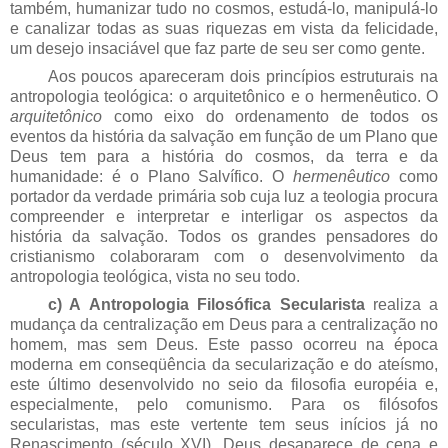
também, humanizar tudo no cosmos, estudá-lo, manipulá-lo
e canalizar todas as suas riquezas em vista da felicidade,
um desejo insaciável que faz parte de seu ser como gente.
Aos poucos apareceram dois princípios estruturais na
antropologia teológica: o arquitetônico e o hermenêutico. O
arquitetônico
como eixo do ordenamento de todos os
eventos da história da salvação em função de um Plano que
Deus tem para a história do cosmos, da terra e da
humanidade: é o Plano Salvífico. O
hermenêutico
como
portador da verdade primária sob cuja luz a teologia procura
compreender e interpretar e interligar os aspectos da
história da salvação. Todos os grandes pensadores do
cristianismo colaboraram com o desenvolvimento da
antropologia teológica, vista no seu todo.
c) A
Antropologia Filosófica Secularista
realiza a
mudança da centralização em Deus para a centralização no
homem, mas sem Deus. Este passo ocorreu na época
moderna em conseqüência da secularização e do ateísmo,
este último desenvolvido no seio da filosofia européia e,
especialmente, pelo comunismo. Para os filósofos
secularistas, mas este vertente tem seus inícios já no
Renascimento (século XVI), Deus desaparece de cena e