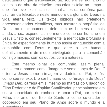
detectamos o que a Revelação diz sobre o ser humano no
contexto da obra da criação: uma criatura feita no tempo e
que não teve existência espiritual antes da corpórea para
usufruir da felicidade neste mundo e da glória de Deus na
vida eterna feliz. Os textos bíblicos não pretendem
apresentar dados científicos, mas mostrar o propósito de
Deus, no relacionamento dele com os homens e, mais
ainda, a sua experiência no mundo como ser humano
em
Jesus Cristo
e, consequentemente, a identidade profunda e
única do especificamente humano assim enriquecido com a
comunhão com Deus e que abre o ser humano
definitivamente e de modo privilegiado para a comunhão
consigo mesmo, com os outros, com a natureza.
Este mesmo olhar de comunhão, assim plena,
considera o homem como “imagem e semelhança de Deus”
e tem a Jesus como a imagem verdadeira do Pai, e nós,
como seu reflexo. E o ser humano como “imagem de Deus”
(
imago Dei
)
, carrega em si mesmo as marcas do Criador, do
Filho Redentor e do Espírito Santificador, principalmente em
sua a capacidade de conhecer e amar o Pai, por meio de
Filho, no amor do Espírito Santo e como co-criador e
cooperado
em seu Plano
de Amor sobre o mundo e a