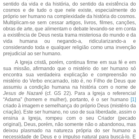
sentido da vida e da história, do sentido da existência do
cosmos e de tudo o que nele existe, especialmente do
próprio ser humano na complexidade da história do cosmos.
Multiplicam-se sem cessar artigos, livros, filmes, canções,
obras de arte, que alimentam o debate levando-se em conta
a existência de Deus nesta trama misteriosa do mundo e da
vida humana ou negando-a, ridicularizando-a e
considerando toda e qualquer religião como uma invenção
prejudicial ao ser humano.
A Igreja cristã, porém, continua firme em sua fé e em
sua missão, afirmando que o mistério do ser humano só
encontra sua verdadeira explicação e compreensão no
mistério do Verbo encarnado, isto é, no Filho de Deus que
assumiu a condição humana na história com o nome de
Jesus de Nazaré
(cf. GS 22). Para a Igreja o referencial
“Adama” (homem e mulher), portanto, é o ser humano
[1]
criado à imagem e semelhança do próprio Deus (mistério da
criação). Este ser humano, no uso de sua liberdade, assim o
ensina a Igreja, rompeu com o seu Criador (pecado
original), Deus, porém, não somente não o abandonou, mas
deixou plasmado na natureza própria do ser humano a
necessidade de Deus e o impulso natural para buscá-lo. E