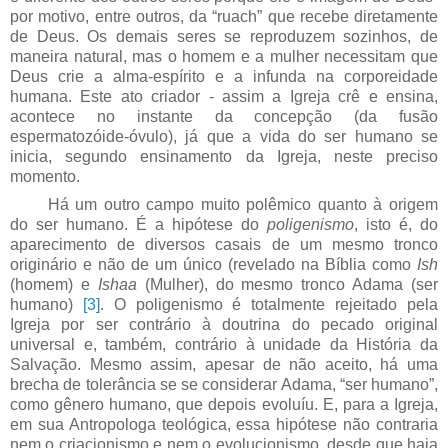
por motivo, entre outros, da “ruach” que recebe diretamente
de Deus. Os demais seres se reproduzem sozinhos, de
maneira natural, mas o homem e a mulher necessitam que
Deus crie a alma-espírito e a infunda na corporeidade
humana. Este ato criador - assim a Igreja crê e ensina,
acontece no instante da concepção (da fusão
espermatozóide-óvulo), já que a vida do ser humano se
inicia, segundo ensinamento da Igreja, neste preciso
momento.
Há um outro campo muito polêmico quanto à origem
do ser humano. É a hipótese do
poligenismo
, isto é, do
aparecimento de diversos casais de um mesmo tronco
originário e não de um único (revelado na Bíblia como
Ish
(homem) e
Ishaa
(Mulher), do mesmo tronco Adama (ser
humano)
[3]
. O poligenismo é totalmente rejeitado pela
Igreja por ser contrário à doutrina do pecado original
universal e, também, contrário à unidade da História da
Salvação. Mesmo assim, apesar de não aceito, há uma
brecha de tolerância se se considerar Adama, “ser humano”,
como gênero humano, que depois evoluíu. E, para a Igreja,
em sua Antropologa
teológica, essa hipótese não contraria
nem o criacionismo e nem o evolucionismo, desde que haja