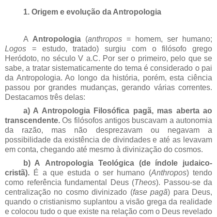
1. Origem e evolução da Antropologia
A
Antropologia
(
anthropos
= homem, ser humano;
Logos
= estudo, tratado) surgiu com o filósofo grego
Heródoto, no século V a.C. Por ser o primeiro, pelo que se
sabe, a tratar sistematicamente do tema é considerado o pai
da Antropologia. Ao longo da história, porém, esta ciência
passou por grandes mudanças, gerando várias correntes.
Destacamos três delas:
a) A Antropologia Filosófica pagã, mas aberta ao
transcendente.
Os filósofos antigos buscavam a autonomia
da razão, mas não desprezavam ou negavam a
possibilidade da existência de divindades e até as levavam
em conta, chegando até mesmo à divinização do cosmos.
b) A
Antropologia Teológica (de índole judaico-
cristã).
É a que
estuda o ser humano (
Anthropos
) tendo
como referência fundamental Deus (
Theos
). Passou-se da
centralização no cosmo divinizado (
fase pagã
) para Deus,
quando o cristianismo suplantou a visão grega da realidade
e colocou tudo o que existe na relação com o Deus revelado