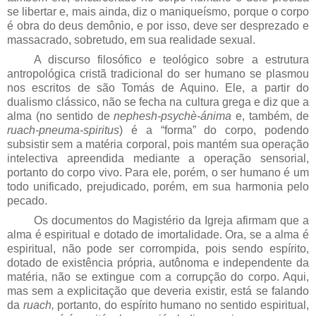
se libertar e, mais ainda, diz o maniqueísmo, porque o corpo
é obra do deus demônio, e por isso, deve ser desprezado e
massacrado, sobretudo, em sua realidade sexual.
A discurso filosófico e teológico sobre a estrutura
antropológica cristã tradicional do ser humano se plasmou
nos escritos de são Tomás de Aquino. Ele, a partir do
dualismo clássico, não se fecha na cultura grega e diz que a
alma (no sentido de
nephesh-psychè-ánima
e, também, de
ruach-pneuma-spiritus
) é a “forma” do corpo, podendo
subsistir sem a matéria corporal, pois mantém sua operação
intelectiva apreendida mediante a operação sensorial,
portanto do corpo vivo. Para ele, porém, o ser humano é um
todo unificado, prejudicado, porém, em sua harmonia pelo
pecado.
Os documentos do Magistério da Igreja afirmam que a
alma é espiritual e dotado de imortalidade. Ora, se a alma é
espiritual, não pode ser corrompida, pois sendo espírito,
dotado de existência própria, autônoma e independente da
matéria, não se extingue com a corrupção do corpo. Aqui,
mas sem a explicitação que deveria existir, está se falando
da
ruach,
portanto, do espírito humano no sentido espiritual,