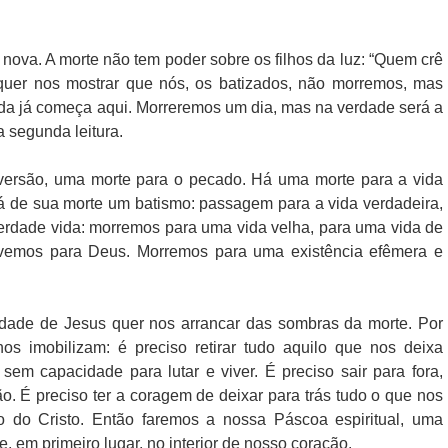
ova. A morte não tem poder sobre os filhos da luz: “Quem crê
quer nos mostrar que nós, os batizados, não morremos, mas
da já começa aqui. Morreremos um dia, mas na verdade será a
 segunda leitura.
versão, uma morte para o pecado. Há uma morte para a vida
rá de sua morte um batismo: passagem para a vida verdadeira,
verdade vida: morremos para uma vida velha, para uma vida de
vemos para Deus. Morremos para uma existência efêmera e
ridade de Jesus quer nos arrancar das sombras da morte. Por
os imobilizam: é preciso retirar tudo aquilo que nos deixa
 sem capacidade para lutar e viver. É preciso sair para fora,
o. É preciso ter a coragem de deixar para trás tudo o que nos
o do Cristo. Então faremos a nossa Páscoa espiritual, uma
 em primeiro lugar, no interior de nosso coração.