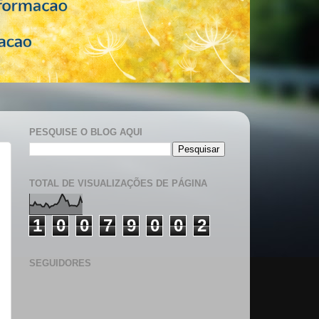
PESQUISE O BLOG AQUI
TOTAL DE VISUALIZAÇÕES DE PÁGINA
1
0
0
7
9
0
0
2
SEGUIDORES