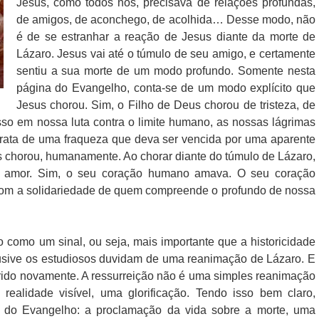
Jesus, como todos nós, precisava de relações profundas,
de amigos, de aconchego, de acolhida… Desse modo, não
é de se estranhar a reação de Jesus diante da morte de
Lázaro. Jesus vai até o túmulo de seu amigo, e certamente
sentiu a sua morte de um modo profundo. Somente nesta
página do Evangelho, conta-se de um modo explícito que
Jesus chorou. Sim, o Filho de Deus chorou de tristeza, de
sso em nossa luta contra o limite humano, as nossas lágrimas
 trata de uma fraqueza que deva ser vencida por uma aparente
s chorou, humanamente. Ao chorar diante do túmulo de Lázaro,
u amor. Sim, o seu coração humano amava. O seu coração
om a solidariedade de quem compreende o profundo de nossa
o como um sinal, ou seja, mais importante que a historicidade
nclusive os estudiosos duvidam de uma reanimação de Lázaro. E
rrido novamente. A ressurreição não é uma simples reanimação
ealidade visível, uma glorificação. Tendo isso bem claro,
o do Evangelho: a proclamação da vida sobre a morte, uma