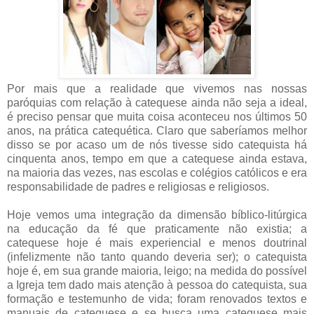
Por mais que a realidade que vivemos nas nossas
paróquias com relação à catequese ainda não seja a ideal,
é preciso pensar que muita coisa aconteceu nos últimos 50
anos, na prática catequética. Claro que saberíamos melhor
disso se por acaso um de nós tivesse sido catequista há
cinquenta anos, tempo em que a catequese ainda estava,
na maioria das vezes, nas escolas e colégios católicos e era
responsabilidade de padres e religiosas e religiosos.
Hoje vemos uma integração da dimensão bíblico-litúrgica
na educação da fé que praticamente não existia; a
catequese hoje é mais experiencial e menos doutrinal
(infelizmente não tanto quando deveria ser); o catequista
hoje é, em sua grande maioria, leigo; na medida do possível
a Igreja tem dado mais atenção à pessoa do catequista, sua
formação e testemunho de vida; foram renovados textos e
manuais de catequese e se busca uma catequese mais