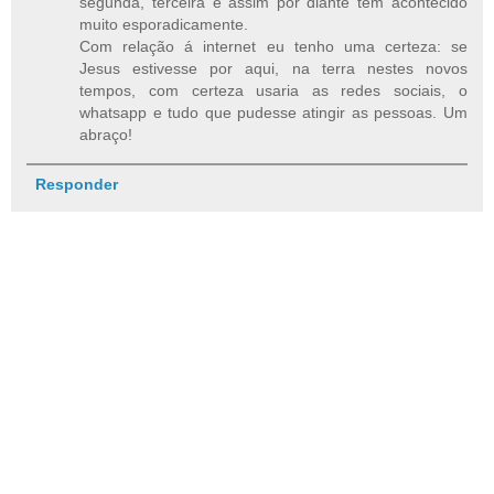
segunda, terceira e assim por diante tem acontecido
muito esporadicamente.
Com relação á internet eu tenho uma certeza: se
Jesus estivesse por aqui, na terra nestes novos
tempos, com certeza usaria as redes sociais, o
whatsapp e tudo que pudesse atingir as pessoas. Um
abraço!
Responder