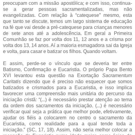
preocupam com a missão apostólica; e com isso, continua-
se a gerar pessoas sacramentalizadas, mas não
evangelizadas. Com relação à “catequese” mesmo, esta
que tanto se discute, temos um largo sistema de educação
na fé que vai desde a pré-catequese para crianças menores
de sete anos até a adolescência. Em geral a Primeira
Comunhão se faz por volta dos 11, 12 anos e a crisma por
volta dos 13, 14 anos. Aí a maioria esmagadora sai da Igreja
e volta, para casar e batizar os filhos. Quando voltam.
E assim, perde-se o vínculo que se deveria ter entre
Batismo, Confirmação e Eucaristia. O próprio Papa Bento
XVI levantou esta questão na Exortação
Sacramentum
Caritatis
dizendo que é preciso não esquecer que somos
batizados e crismados para a Eucaristia, e isso implica
favorecer uma compreensão mais unitária do percurso da
iniciação cristã
:
“(...) é necessário prestar atenção ao tema
da ordem dos sacramentos da iniciação. (...) é necessário
verificar qual seja a prática que melhor pode, efetivamente,
ajudar os fiéis a colocarem no centro o sacramento da
Eucaristia, como realidade para a qual tende toda a
iniciação.” (SC, 17, 18). Assim, não seria melhor colocar a