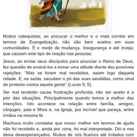
Muitos catequistas, ao procurar o melhor e o mais correto em
termos de Evangelização, não são bem aceitos em suas
comunidades. É o medo de mudança, insegurança e até inveja;
que causam este tipo de reação nas pessoas.
Jesus, ao enviar seus discípulos para anunciar o Reino de Deus,
fez questão de ensiná-los a tomar uma atitude diante das possíveis
rejeições: “Mas se forem mal recebidos, saiam logo daquela
cidade. E, na saída, sacudam o pó das suas s
andálias, como sinal
de protesto contra aquela gente” (Lucas 9, 5).
Ser mal recebido causa frustração profunda, não ser aceito é a
pior das situações. Principalmente quando temos a melhor das
intenções. Isto acontece na relação entre família, amigos,
cônjuges, pais e filhos e, na Igreja, por incrível que pareça, entre
irmãos na mesma fé.
Machuca muito constatar que nosso melhor em termos de ajuda
não foi recebido e, ainda por cima, foi mal interpretado. Dói e nos
deixa desesperançados. Muitos de nós ficamos até irritados com