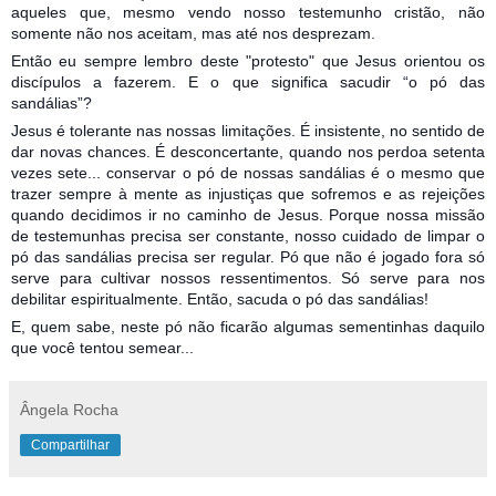
aqueles que, mesmo vendo nosso testemunho cristão, não
somente não nos aceitam, mas até nos desprezam.
Então eu sempre lembro deste "protesto" que Jesus orientou os
discípulos a fazerem. E o que significa sacudir “o pó das
sandálias”?
Jesus é tolerante nas nossas limitações. É insistente, no sentido de
dar novas chances. É desconcertante, quando nos perdoa setenta
vezes sete... conservar o pó de nossas sandálias é o mesmo que
trazer sempre à mente as injustiças que sofremos e as rejeições
quando decidimos ir no caminho de Jesus. Porque nossa missão
de testemunhas precisa ser constante, nosso cuidado de limpar o
pó das sandálias precisa ser regular. Pó que não é jogado fora só
serve para cultivar nossos ressentimentos. Só serve para nos
debilitar espiritualmente. Então, sacuda o pó das sandálias!
E, quem sabe, neste pó não ficarão algumas sementinhas daquilo
que você tentou semear...
Ângela Rocha
Compartilhar