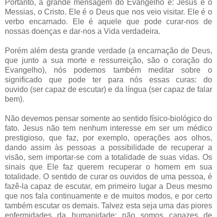
Portanto, a grande mensagem do Evangelho é: Jesus é o
Messias, o Cristo. Ele é o Deus que nos veio visitar. Ele é o
verbo encarnado. Ele é aquele que pode curar-nos de
nossas doenças e dar-nos a Vida verdadeira.
Porém além desta grande verdade (a encarnação de Deus,
que junto a sua morte e ressurreição, são o coração do
Evangelho), nós podemos também meditar sobre o
significado que pode ter para nós essas curas: do
ouvido (ser capaz de escutar) e da língua (ser capaz de falar
bem).
Não devemos pensar somente ao sentido físico-biológico do
fato. Jesus não tem nenhum interesse em ser um médico
prestigioso, que faz, por exemplo, operações aos olhos,
dando assim às pessoas a possibilidade de recuperar a
visão, sem importar-se com a totalidade de suas vidas. Os
sinais que Ele faz querem recuperar o homem em sua
totalidade. O sentido de curar os ouvidos de uma pessoa, é
fazê-la capaz de escutar, em primeiro lugar a Deus mesmo
que nos fala continuamente e de muitos modos, e por certo
também escutar os demais. Talvez esta seja uma das piores
enfermidades da humanidade: não somos capazes de