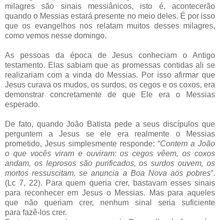
milagres são sinais messiânicos, isto é, acontecerão
quando o Messias estará presente no meio deles. É por isso
que os evangelhos nos relatam muitos desses milagres,
como vemos nesse domingo.
As pessoas da época de Jesus conheciam o Antigo
testamento. Elas sabiam que as promessas contidas ali se
realizariam com a vinda do Messias. Por isso afirmar que
Jesus curava os mudos, os surdos, os cegos e os coxos, era
demonstrar concretamente de que Ele era o Messias
esperado.
De fato, quando João Batista pede a seus discípulos que
perguntem a Jesus se ele era realmente o Messias
prometido, Jesus simplesmente responde: “
Contem a João
o que vocês viram e ouviram: os cegos vêem, os coxos
andam, os leprosos são purificados, os surdos ouvem, os
mortos ressuscitam, se anuncia a Boa Nova aos pobres
”.
(Lc 7, 22). Para quem queria crer, bastavam esses sinais
para reconhecer em Jesus o Messias. Mas para aqueles
que não queriam crer, nenhum sinal seria suficiente
para fazê-los crer.