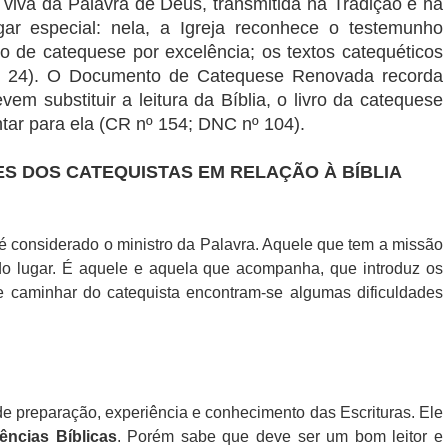
 viva da Palavra de Deus, transmitida na Tradição e na
gar especial: nela, a Igreja reconhece o testemunho
ro de catequese por excelência; os textos catequéticos
, 24). O Documento de Catequese Renovada recorda
m substituir a leitura da Bíblia, o livro da catequese
tar para ela (CR nº 154; DNC nº 104).
ES DOS CATEQUISTAS EM RELAÇÃO À BÍBLIA
 é considerado o ministro da Palavra. Aquele que tem a missão
do lugar. É aquele e aquela que acompanha, que introduz os
e caminhar do catequista encontram-se algumas dificuldades
de preparação, experiência e conhecimento das Escrituras. Ele
iências Bíblicas
. Porém sabe que deve ser um bom leitor e