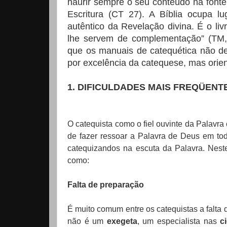
haurir sempre o seu conteúdo na fonte
Escritura (CT 27). A Bíblia ocupa lu
autêntico da Revelação divina. É o liv
lhe servem de complementação” (TM
que os manuais de catequética não deve
por excelência da catequese, mas orien
1. DIFICULDADES MAIS FREQÜENT
O catequista como o fiel ouvinte da Palavra
de fazer ressoar a Palavra de Deus em to
catequizandos na escuta da Palavra. Nest
como:
Falta de preparação
É muito comum entre os catequistas a falta 
não é um
exegeta
, um especialista nas
c