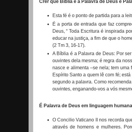
Crer que Bíblia é a Palavra de Deus e Pal
Esta fé é o ponto de partida para a leitu
É a porta de entrada que faz compre
Deus, “ Toda Escritura é inspirada por D
educar na justiça, a fim de que o hom
(2 Tm 3, 16-17).
A Bíblia é a Palavra de Deus: Por ser
ouvintes dela mesma; é regra da nossa
nasce e alimenta –se nela; tem uma f
Espírito Santo a quem lê com fé; est
segundo a palavra. Como recomenda T
ouvintes, enganando-vos a vós mesmo
É Palavra de Deus em linguagem human
O Concilio Vaticano II nos recorda 
através de homens e mulheres. Po