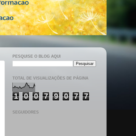
PESQUISE O BLOG AQUI
TOTAL DE VISUALIZAÇÕES DE PÁGINA
1
0
0
7
9
0
7
7
SEGUIDORES