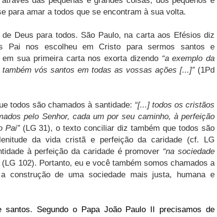
s através das pequenas e grandes coisas, dos pequenos e
e para amar a todos que se encontram à sua volta.
 de Deus para todos. São Paulo, na carta aos Efésios diz
s Pai nos escolheu em Cristo para sermos santos e
o, em sua primeira carta nos exorta dizendo
“a exemplo da
 também vós santos em todas as vossas ações [...]”
(1Pd
e que todos são chamados à santidade:
“[...] todos os cristãos
mados pelo Senhor, cada um por seu caminho, à perfeição
io Pai”
(LG 31), o texto conciliar diz também que todos são
nitude da vida cristã e perfeição da caridade (cf. LG
ntidade à perfeição da caridade é promover
“na sociedade
”
(LG 102). Portanto, eu e você também somos chamados a
a construção de uma sociedade mais justa, humana e
e santos. Segundo o Papa João Paulo II precisamos de