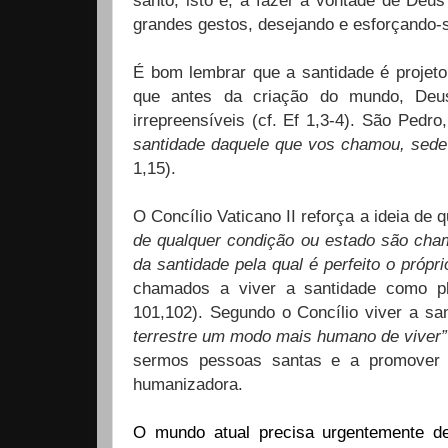
santo, isto é, a fazer a vontade de Deu
grandes gestos, desejando e esforçando-s
É bom lembrar que a santidade é projeto
que antes da criação do mundo, Deu
irrepreensíveis (cf. Ef 1,3-4). São Pedr
santidade daquele que vos chamou, sede
1,15).
O Concílio Vaticano II reforça a ideia d
de qualquer condição ou estado são cha
da santidade pela qual é perfeito o própr
chamados a viver a santidade como ple
101,102). Segundo o Concílio viver a sa
terrestre um modo mais humano de viver
sermos pessoas santas e a promover 
humanizadora.
O mundo atual precisa urgentemente d