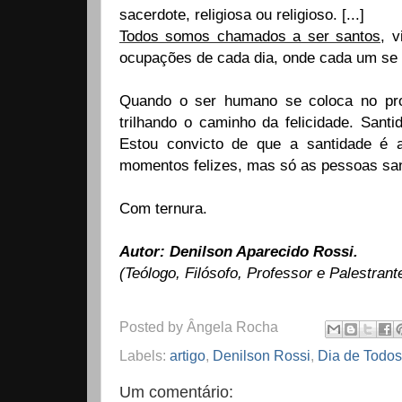
sacerdote, religiosa ou religioso. [...]
Todos somos chamados a ser santos
, 
ocupações de cada dia, onde cada um se e
Quando o ser humano se coloca no pro
trilhando o caminho da felicidade. Sant
Estou convicto de que a santidade é 
momentos felizes, mas só as pessoas san
Com ternura.
Autor: Denilson Aparecido Rossi.
(Teólogo, Filósofo, Professor e Palestrant
Posted by
Ângela Rocha
Labels:
artigo
,
Denilson Rossi
,
Dia de Todos
Um comentário: