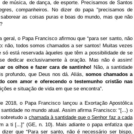
, de música, de dança, de esporte. Precisamos de Santos
alegres, companheiros. No dizer do papa "precisamos de
 saborear as coisas puras e boas do mundo, mas que não
?
 geral, o Papa Francisco afirmou que “
para ser santo, não
oso: não, todos somos chamados a ser santos! Muitas vezes
 só está reservada àqueles que têm a possibilidade de se
 se dedicar exclusivamente à oração. Mas não é assim!
r os olhos e fazer cara de santinho!
Não, a santidade
ais profundo, que Deus nos dá. Aliás,
somos chamados a
ndo com amor e oferecendo o testemunho cristão nas
ções e situação de vida em que se encontra”.
e 2018, o Papa Francisco lançou a Exortação Apostólica
santidade no mundo atual. Assim afirma Francisco: “[...) o
 sobretudo a
chamada à santidade que o Senhor faz a cada
 a ti [...]” (GE, n. 10). Mais adiante o papa enfatiza que
dizer que “Para ser santo, não é necessário ser bispo,