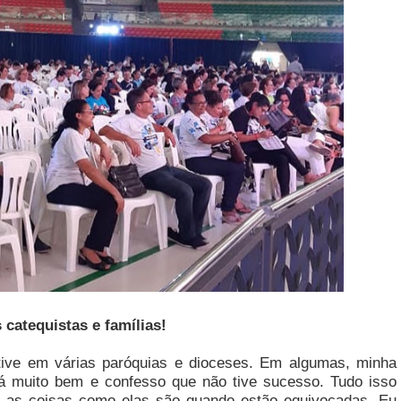
catequistas e famílias!
stive em várias paróquias e dioceses. Em algumas, minha
lá muito bem e confesso que não tive sucesso. Tudo isso
" as coisas como elas são quando estão equivocadas. Eu