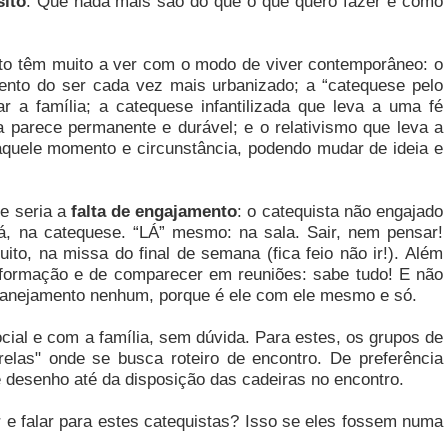
sito
. Que nada mais são do que o que quero fazer e como
to têm muito a ver com o modo de viver contemporâneo: o
ento do ser cada vez mais urbanizado; a “catequese pelo
tar a família; a catequese infantilizada que leva a uma fé
a parece permanente e durável; e o relativismo que leva a
aquele momento e circunstância, podendo mudar de ideia e
e seria a
falta de engajamento
: o catequista não engajado
á, na catequese. “LÁ” mesmo: na sala. Sair, nem pensar!
to, na missa do final de semana (fica feio não ir!). Além
 formação e de comparecer em reuniões: sabe tudo! E não
lanejamento nenhum, porque é ele com ele mesmo e só.
cial e com a família, sem dúvida. Para estes, os grupos de
elas" onde se busca roteiro de encontro. De preferência
 desenho até da disposição das cadeiras no encontro.
 e falar para estes catequistas? Isso se eles fossem numa