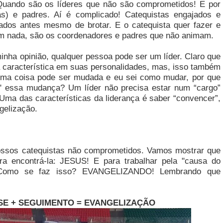
Quando são os líderes que não são comprometidos! E por
as) e padres. Aí é complicado! Catequistas engajados e
dos antes mesmo de brotar. E o catequista quer fazer e
em nada, são os coordenadores e padres que não animam.
nha opinião, qualquer pessoa pode ser um líder. Claro que
característica em suas personalidades, mas, isso também
guma coisa pode ser mudada e eu sei como mudar, por que
r" essa mudança? Um líder não precisa estar num “cargo”
. Uma das características da liderança é saber “convencer”,
gelização.
sos catequistas não comprometidos. Vamos mostrar que
ra encontrá-la: JESUS! E para trabalhar pela "causa do
. Como se faz isso? EVANGELIZANDO! Lembrando que
SE + SEGUIMENTO = EVANGELIZAÇÃO