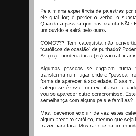
Pela minha experiência de palestras por a
ele qual for; é perder o verbo, o subst
Quando a pessoa que nos escuta NÃO E
um ouvido e sairá pelo outro.
COMO??? Tem catequista não converti
“católicos de ocasião” de punhado? Pode
As (os) coordenadoras (es) vão ratificar i
Algumas pessoas se engajam numa rel
transforma num lugar onde o "pessoal fr
forma de aparecer à sociedade. E assim,
catequese é esse: um evento social on
vou se aparecer outro compromisso. Este
semelhança com alguns pais e famílias?
Mas, devemos excluir de vez estes cateq
algum preceito católico, mesmo que seja 
trazer para fora. Mostrar que há um mund