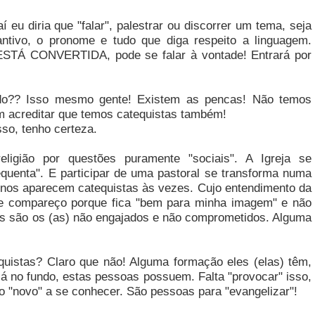
í eu diria que "falar", palestrar ou discorrer um tema, seja
antivo, o pronome e tudo que diga respeito a linguagem.
STÁ CONVERTIDA, pode se falar à vontade! Entrará por
do?? Isso mesmo gente! Existem as pencas! Não temos
m acreditar que temos catequistas também!
sso, tenho certeza.
igião por questões puramente "sociais". A Igreja se
equenta". E participar de uma pastoral se transforma numa
 nos aparecem catequistas às vezes. Cujo entendimento da
de compareço porque fica "bem para minha imagem" e não
s são os (as) não engajados e não comprometidos. Alguma
uistas? Claro que não! Alguma formação eles (elas) têm,
lá no fundo, estas pessoas possuem. Falta "provocar" isso,
o "novo" a se conhecer. São pessoas para "evangelizar"!