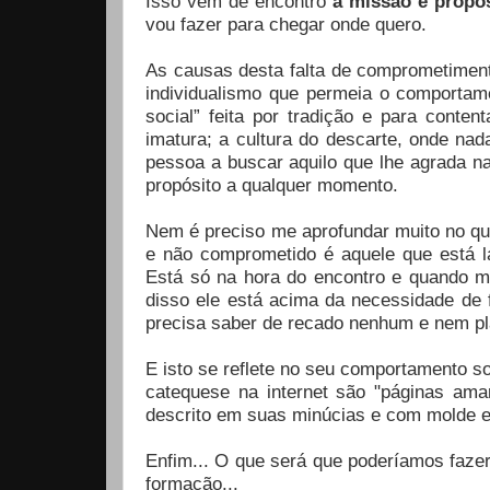
Isso vem de encontro
a missão e propó
vou fazer para chegar onde quero.
As causas desta falta de comprometimen
individualismo que permeia o comportam
social” feita por tradição e para conten
imatura; a cultura do descarte, onde nad
pessoa a buscar aquilo que lhe agrada n
propósito a qualquer momento.
Nem é preciso me aprofundar muito no qu
e não comprometido é aquele que está l
Está só na hora do encontro e quando mui
disso ele está acima da necessidade de
precisa saber de recado nenhum e nem p
E isto se reflete no seu comportamento so
catequese na internet são "páginas amar
descrito em suas minúcias e com molde e
Enfim... O que será que poderíamos fazer
formação...