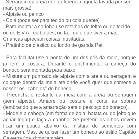
- Serragem ou areia (de preferência aquela lavada por ser
mais grossa)
- Alpiste ou painço
- Cola (pode ser para tecido ou cola quente)
- Para montar a carinha use retalhos de feltro ou de tecido
ou de E.V.A.; ou botões; ou lã... ou o que tiver à mão.
Crianças apreciam coisas inusitadas.
- Pratinho de plástico ou fundo de garrafa Pet.
- Para facilitar use a ponta de um dos pés da meia, porque
já tem a costura. Durante o enchimento, a cabeça do
boneco será montada para baixo.
- Misture um punhado de alpiste com a areia ou serragem e
coloque dentro da meia até onde você quer que comece a
nascer os "cabelos" do boneco.
- Preencha o restante da meia com a areia ou serragem
(sem alpiste). Amarre ou costure e corte as sobras
(lembrando que a amarração será o pescoço do boneco).
- Modele a cabeça (em forma de bola, batata ou do jeito que
achar legal) e faça a carinha. Se preferir, os olhos devem
ficar um pouco abaixo da mistura de sementes com
serragem. Mas, se quiser fazer um boneco ao estilo Capitão
Caverna fica show também.