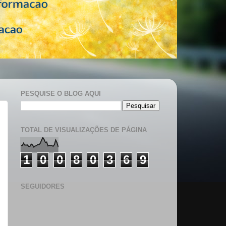
PESQUISE O BLOG AQUI
TOTAL DE VISUALIZAÇÕES DE PÁGINA
1
0
0
8
0
3
6
9
SEGUIDORES