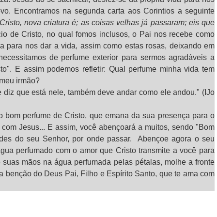
ovo. Encontramos na segunda carta aos Corintios a seguinte
risto, nova criatura é; as coisas velhas já passaram; eis que
ício de Cristo, no qual fomos inclusos, o Pai nos recebe como
oa para nos dar a vida, assim como estas rosas, deixando em
necessitamos de perfume exterior para sermos agradáveis a
o". E assim podemos refletir: Qual perfume minha vida tem
 meu irmão?
e diz que está nele, também deve andar como ele andou." (IJo
 o bom perfume de Cristo, que emana da sua presença para o
 com Jesus... E assim, você abençoará a muitos, sendo "Bom
dades do seu Senhor, por onde passar. Abençoe agora o seu
água perfumado com o amor que Cristo transmite a você para
 suas mãos na água perfumada pelas pétalas, molhe a fronte
a benção do Deus Pai, Filho e Espírito Santo, que te ama com