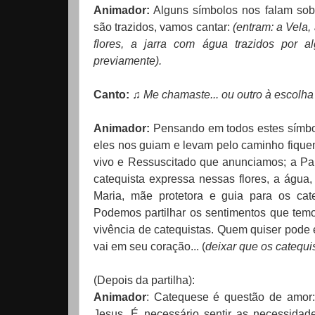
Animador:
Alguns símbolos nos falam sobr
são trazidos, vamos cantar:
(entram: a Vela,
flores, a jarra com água trazidos por a
previamente).
Canto:
♫
Me chamaste...
ou outro à escolha
Animador:
Pensando em todos estes símbo
eles nos guiam e levam pelo caminho fiqu
vivo e Ressuscitado que anunciamos; a Pal
catequista expressa nessas flores, a água
Maria, mãe protetora e guia para os cat
Podemos partilhar os sentimentos que temo
vivência de catequistas. Quem quiser pode 
vai em seu coração... (
deixar que os catequ
(Depois da partilha):
Animador
: Catequese é questão de amo
Jesus. É necessário sentir as necessidad