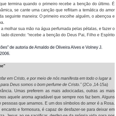
é que termina quando o primeiro recebe a benção do último. É
âmica, se cante uma canção que reflitam a temática do amor
da seguinte maneira: O primeiro escolhe alguém, o abençoa e
a.
 a molhar sua mão na água perfumada pelas pétalas, e fazer o
 lado dizendo: “recebe a benção do Deus Pai, Filho e Espírito
ões” de autoria de Arnaldo de Oliveira Alves e Volney J.
 2006.
me"
far em Cristo, e por meio de nós manifesta em todo o lugar a
 para Deus somos o bom perfume de Cristo."
(2Co ,14-15a)
ância. Umas preferem as mais adocicadas, outras as mais
uramos aquele aroma agradável que sempre nos faz bem. Alguns
e pessoas que amamos. E um dos símbolos do amor é a Rosa.
 encanto e formosura, é capaz de desfazer-se para deixar em
. Jesus ao se sacrificar, desfez-se da própria vida para nos