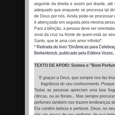
seguinte da direita e assim por diante, at
adequado que enquanto se processa tal din
de Deus por nós. Ainda pode-se processar 
é abençoado em seguida pela mesma pesso
Para a bênção, a pessoa deve ser orientada
sinal da cruz na fronte de quem está ao seu
Santo, que te ama com amor infinito!”.
* Retirada do livro “Dinâmicas para Celebraç
Berkenbrock, publicado pela Editora Vozes,
TEXTO DE APOIO: Somos o "Bom Perfu
"E graças a Deus, que sempre nos faz triun
fragrância do seu conhecimento. Porque
Todas as pessoas apreciam uma boa fragr
cítricas, ou as florais... Mas sempre proc
perfumes também nos trazem lembranças d
Ela contém beleza e perfume. Deus, no seu
nós um pouco de seu perfume, de sua beleza