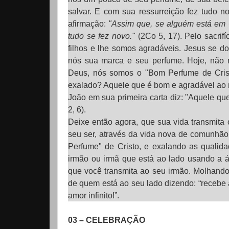
salvar. E com sua ressurreição fez tudo n
afirmação:
"Assim que, se alguém está em C
tudo se fez novo."
(2Co 5, 17). Pelo sacrif
filhos e lhe somos agradáveis. Jesus se d
nós sua marca e seu perfume. Hoje, não 
Deus, nós somos o "Bom Perfume de Crist
exalado? Aquele que é bom e agradável ao
João em sua primeira carta diz: "Aquele qu
2, 6).
Deixe então agora, que sua vida transmita
seu ser, através da vida nova de comunhão
Perfume" de Cristo, e exalando as quali
irmão ou irmã que está ao lado usando a 
que você transmita ao seu irmão. Molhando
de quem está ao seu lado dizendo: “recebe 
amor infinito!”.
03 – CELEBRAÇÃO