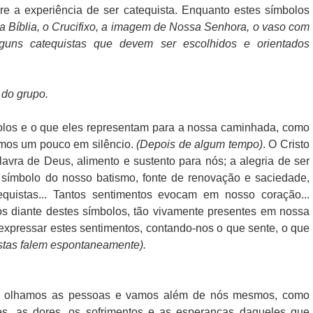
e a experiência de ser catequista. Enquanto estes símbolos
 a Bíblia, o Crucifixo, a imagem de Nossa Senhora, o vaso com
lguns catequistas que devem ser escolhidos e orientados
 do grupo.
los e o que eles representam para a nossa caminhada, como
emos um pouco em silêncio.
(Depois de algum tempo)
. O Cristo
avra de Deus, alimento e sustento para nós; a alegria de ser
, símbolo do nosso batismo, fonte de renovação e saciedade,
equistas... Tantos sentimentos evocam em nosso coração...
s diante destes símbolos, tão vivamente presentes em nossa
expressar estes sentimentos, contando-nos o que sente, o que
istas falem espontaneamente).
r: olhamos as pessoas e vamos além de nós mesmos, como
es, as dores, os sofrimentos e as esperanças daqueles que