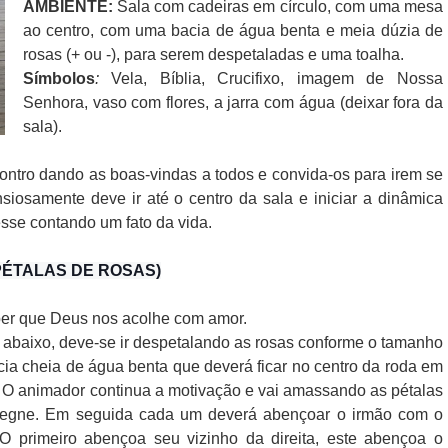
AMBIENTE:
Sala com cadeiras em círculo, com uma mesa
ao centro, com uma bacia de água benta e meia dúzia de
rosas (+ ou -), para serem despetaladas e uma toalha.
Símbolos
:
Vela, Bíblia, Crucifixo, imagem de Nossa
Senhora, vaso com flores, a jarra com água (deixar fora da
sala).
ntro dando as boas-vindas a todos e convida-os para irem se
siosamente deve ir até o centro da sala e iniciar a dinâmica
sse contando um fato da vida.
PÉTALAS DE ROSAS)
ber que Deus nos acolhe com amor.
 abaixo, deve-se ir despetalando as rosas conforme o tamanho
a cheia de água benta que deverá ficar no centro da roda em
. O animador continua a motivação e vai amassando as pétalas
regne. Em seguida cada um deverá abençoar o irmão com o
 primeiro abençoa seu vizinho da direita, este abençoa o