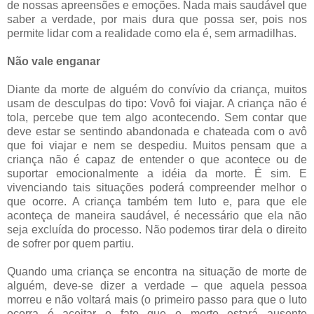
de nossas apreensões e emoções. Nada mais saudável que
saber a verdade, por mais dura que possa ser, pois nos
permite lidar com a realidade como ela é, sem armadilhas.
Não vale enganar
Diante da morte de alguém do convívio da criança, muitos
usam de desculpas do tipo: Vovô foi viajar. A criança não é
tola, percebe que tem algo acontecendo. Sem contar que
deve estar se sentindo abandonada e chateada com o avô
que foi viajar e nem se despediu. Muitos pensam que a
criança não é capaz de entender o que acontece ou de
suportar emocionalmente a idéia da morte. É sim. E
vivenciando tais situações poderá compreender melhor o
que ocorre. A criança também tem luto e, para que ele
aconteça de maneira saudável, é necessário que ela não
seja excluída do processo. Não podemos tirar dela o direito
de sofrer por quem partiu.
Quando uma criança se encontra na situação de morte de
alguém, deve-se dizer a verdade – que aquela pessoa
morreu e não voltará mais (o primeiro passo para que o luto
ocorra é aceitar o fato que o morto estará ausente